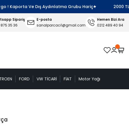
Kaporta Ve Dış Aydınlatma Grubu Hariç
2000 TL Ve Üze
sapp Sipariş
E-posta
Hemen Bizi Ara
 875 35 36
sanalparcaci1@gmail.com
0212 489 40 94
TROEN
FORD
VW TİCARİ
FİAT
Motor Yağı
rça