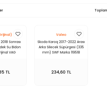
er
Toplam
ijinal)
Valeo
2018 Sonrası
Skoda Karoq 2017-2022 Arası
dek Su Bidon
Arka Silecek Süpürgesi (335
ijinal VAG
mm) SWF Marka 119518
1321A
85 TL
234,60 TL