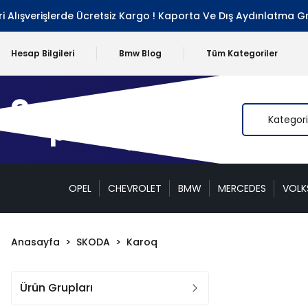
erişlerde Ücretsiz Kargo ! Kaporta Ve Dış Aydınlatma Grubu Ha
Hesap Bilgileri
Bmw Blog
Tüm Kategoriler
OPEL
CHEVROLET
BMW
MERCEDES
VOL
Anasayfa
SKODA
Karoq
Ürün Grupları