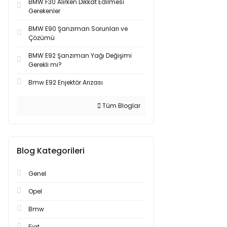
BMW F30 Alırken Dikkat Edilmesi
Gerekenler
BMW E90 Şanzıman Sorunları ve
Çözümü
BMW E92 Şanzıman Yağı Değişimi
Gerekli mi?
Bmw E92 Enjektör Arızası
Tüm Bloglar
Blog Kategorileri
Genel
Opel
Bmw
Fiat