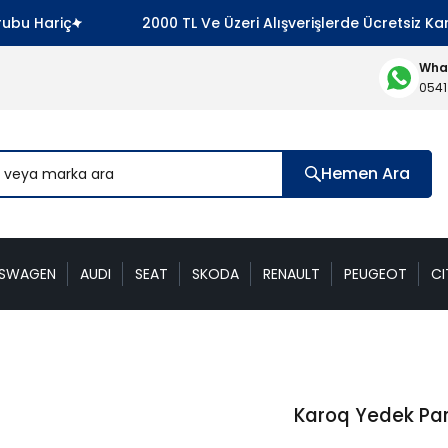
riç
2000 TL Ve Üzeri Alışverişlerde Ücretsiz Kargo ! 
What
0541
Hemen Ara
KSWAGEN
AUDI
SEAT
SKODA
RENAULT
PEUGEOT
CI
Karoq Yedek Pa