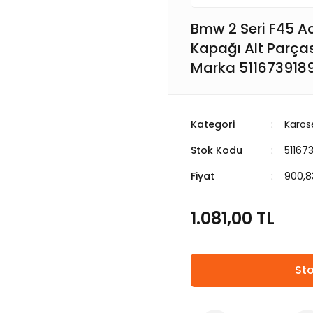
Bmw 2 Seri F45 A
Kapağı Alt Parças
Marka 511673918
Kategori
Karose
Stok Kodu
5116
Fiyat
900,8
1.081,00 TL
Sto