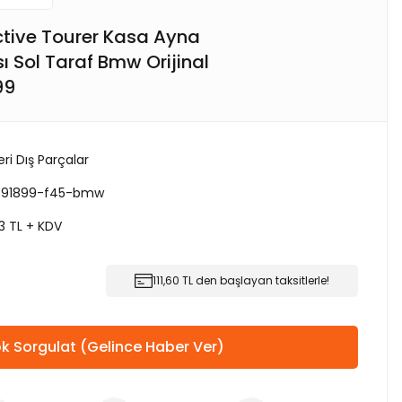
ctive Tourer Kasa Ayna
ı Sol Taraf Bmw Orijinal
99
ri Dış Parçalar
7391899-f45-bmw
3 TL + KDV
111,60 TL den başlayan taksitlerle!
k Sorgulat (Gelince Haber Ver)