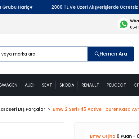
ubu Hariç
2000 TL Ve Üzeri Alışverişlerde Ücretsiz K
What
0541
Hemen Ara
KSWAGEN
AUDI
SEAT
SKODA
RENAULT
PEUGEOT
CI
Karoseri Dış Parçalar
Bmw 2 Seri F45 Active Tourer Kasa Ayn
Bmw Orjinal
0 Puan - 