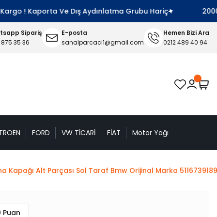
argo ! Kaporta Ve Dış Aydınlatma Grubu Hariç
2000 TL 
sapp Sipariş
E-posta
Hemen Bizi Ara
 875 35 36
sanalparcaci1@gmail.com
0212 489 40 94
TROEN
FORD
VW TİCARİ
FİAT
Motor Yağı
a Kapağı Alt Parçası Sol Taraf Bmw Orijinal Marka 511673918
0 Puan