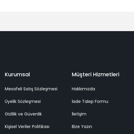
Bu ürüne ilk yorumu siz yapın!
Yorum Yaz
deme
Kaliteli Hizmet
Mutlu Müşteri
Surpriz Hediyeler
Kurumsal
Müşteri Hizmetleri
Mesafeli Satış Sözleşmesi
Hakkımızda
Üyelik Sözleşmesi
İade Talep Formu
Gizlilik ve Güvenlik
İletişim
Kişisel Veriler Politikası
Bize Yazın