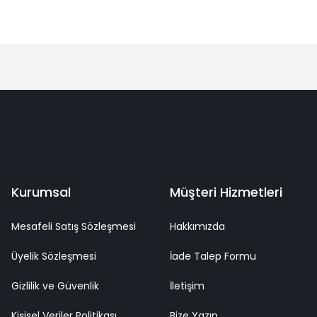
Bu ürüne ilk yorumu siz yapın!
Yorum Yaz
deme
Kaliteli Hizmet
Mutlu Müşteri
Surpriz Hediyeler
Kurumsal
Müşteri Hizmetleri
Mesafeli Satış Sözleşmesi
Hakkımızda
Üyelik Sözleşmesi
İade Talep Formu
Gizlilik ve Güvenlik
İletişim
Kişisel Veriler Politikası
Bize Yazın