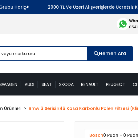
bu Hariç
2000 TL Ve Üzeri Alışverişlerde Ücretsiz Kar
What
0541
Hemen Ara
KSWAGEN
AUDI
SEAT
SKODA
RENAULT
PEUGEOT
CI
m Ürünleri
Bmw 3 Serisi E46 Kasa Karbonlu Polen Filtresi (
Bosch
0 Puan - 0 Pua