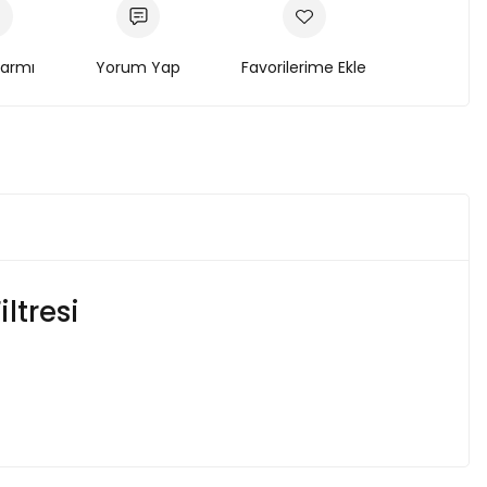
larmı
Yorum Yap
ltresi