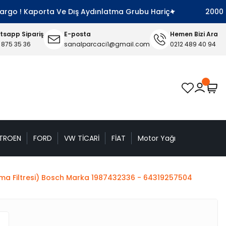
go ! Kaporta Ve Dış Aydınlatma Grubu Hariç
2000 TL V
sapp Sipariş
E-posta
Hemen Bizi Ara
 875 35 36
sanalparcaci1@gmail.com
0212 489 40 94
TROEN
FORD
VW TİCARİ
FİAT
Motor Yağı
Klima Filtresi) Bosch Marka 1987432336 - 64319257504
n