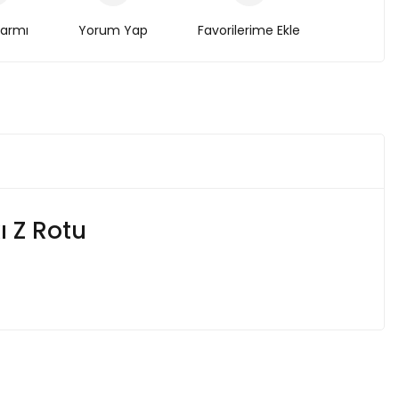
larmı
Yorum Yap
ı Z Rotu