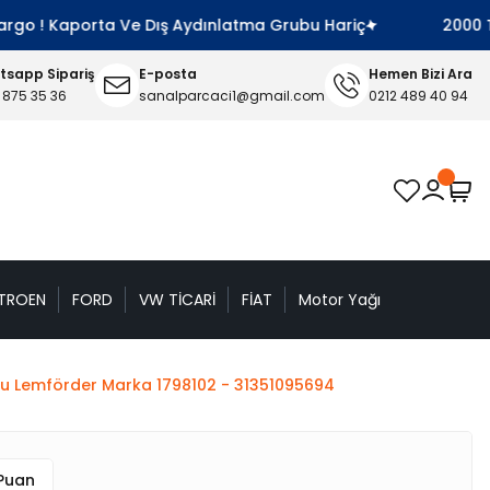
go ! Kaporta Ve Dış Aydınlatma Grubu Hariç
2000 TL V
sapp Sipariş
E-posta
Hemen Bizi Ara
 875 35 36
sanalparcaci1@gmail.com
0212 489 40 94
TROEN
FORD
VW TİCARİ
FİAT
Motor Yağı
otu Lemförder Marka 1798102 - 31351095694
 Puan