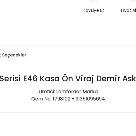
Tavsiye Et
Fiyat A
t Seçenekleri
erisi E46 Kasa Ön Viraj Demir Ask
Üretici: Lemförder Marka
Oem No: 1798102 - 31351095694
Bu ürüne ilk yorumu siz yapın!