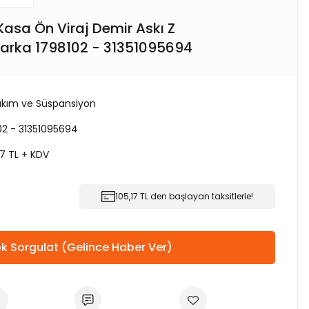
Kasa Ön Viraj Demir Askı Z
arka 1798102 - 31351095694
kım ve Süspansiyon
02 - 31351095694
7 TL + KDV
105,17 TL den başlayan taksitlerle!
k Sorgulat (Gelince Haber Ver)