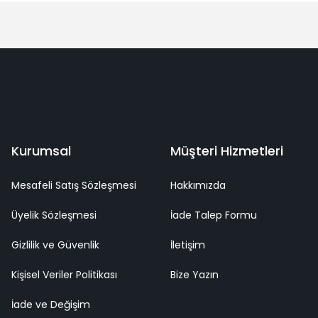
Yorum Yaz
deme
Kaliteli Hizmet
Mutlu Müşteri
Surpriz Hediyeler
Kurumsal
Müşteri Hizmetleri
Mesafeli Satış Sözleşmesi
Hakkımızda
Üyelik Sözleşmesi
İade Talep Formu
Gizlilik ve Güvenlik
İletişim
Kişisel Veriler Politikası
Bize Yazın
İade ve Değişim