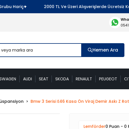
bu Hariç
2000 TL Ve Üzeri Alışverişlerde Ücretsiz Kar
What
0541
Hemen Ara
KSWAGEN
AUDI
SEAT
SKODA
RENAULT
PEUGEOT
CI
Süspansiyon
Bmw 3 Serisi E46 Kasa Ön Viraj Demir Askı Z R
Lemförder
0 Puan - 0