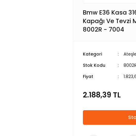
Bmw E36 Kasa 316i
Kapağı Ve Tevzi 
8002R - 7004
Kategori
Ateşle
Stok Kodu
8002R
Fiyat
1.823,
2.188,39 TL
Sto