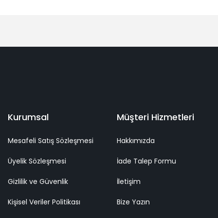
Bu ürüne ilk yorumu siz yapın!
Yorum Yaz
deme
Kaliteli Hizmet
Mutlu Müşteri
Surpriz Hediyeler
Kurumsal
Müşteri Hizmetleri
Mesafeli Satış Sözleşmesi
Hakkımızda
Üyelik Sözleşmesi
İade Talep Formu
Gizlilik ve Güvenlik
İletişim
Kişisel Veriler Politikası
Bize Yazın