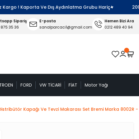
Kargo ! Kaporta Ve Dış Aydınlatma Grubu Hariç
2000 TL
sapp Sipariş
E-posta
Hemen Bizi Ara
 875 35 36
sanalparcaci1@gmail.com
0212 489 40 94
TROEN
FORD
VW TİCARİ
FİAT
Motor Yağı
Distribütör Kapağı Ve Tevzi Makarası Set Bremi Marka 8002R 