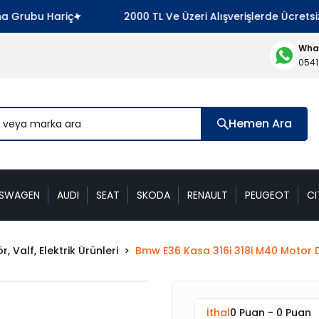
Grubu Hariç
2000 TL Ve Üzeri Alışverişlerde Ücretsiz 
What
0541
Hemen Ara
KSWAGEN
AUDI
SEAT
SKODA
RENAULT
PEUGEOT
CI
, Valf, Elektrik Ürünleri
Bmw E36 Kasa 316i 318i M40 Motor 
İthal
0 Puan - 0 Puan