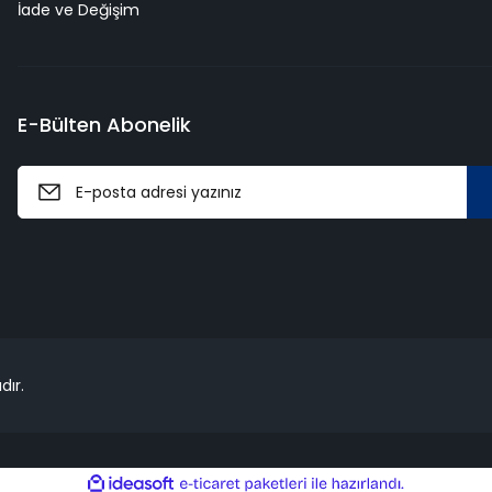
İade ve Değişim
E-Bülten Abonelik
dır.
ile
ideasoft
e-