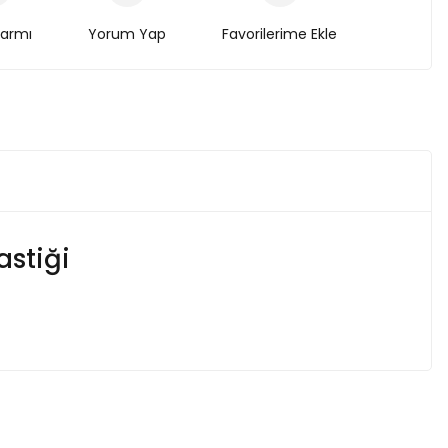
larmı
Yorum Yap
stiği