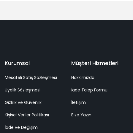
Yorum Yaz
deme
Kaliteli Hizmet
Mutlu Müşteri
Surpriz Hediyeler
Kurumsal
Müşteri Hizmetleri
Mesafeli Satış Sözleşmesi
Hakkımızda
Üyelik Sözleşmesi
İade Talep Formu
Gizlilik ve Güvenlik
İletişim
Kişisel Veriler Politikası
Bize Yazın
İade ve Değişim