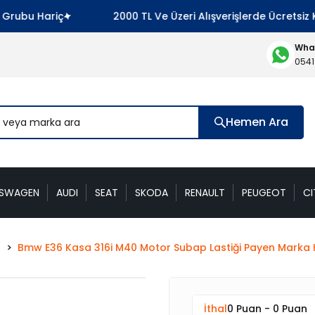
ubu Hariç
2000 TL Ve Üzeri Alışverişlerde Ücretsiz Ka
What
0541
Hemen Ara
KSWAGEN
AUDI
SEAT
SKODA
RENAULT
PEUGEOT
CI
ı
Bmw E36 Kasa 316i M40 Motor Subap Lastiği Payen Marka 
İthal
0 Puan - 0 Puan