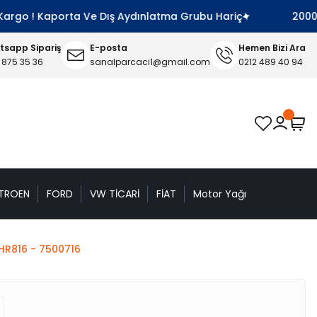
rgo ! Kaporta Ve Dış Aydınlatma Grubu Hariç
2000 TL 
sapp Sipariş
E-posta
Hemen Bizi Ara
 875 35 36
sanalparcaci1@gmail.com
0212 489 40 94
TROEN
FORD
VW TİCARİ
FİAT
Motor Yağı
HR816 - 7500716