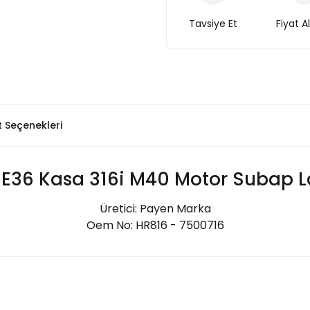
Tavsiye Et
Fiyat A
t Seçenekleri
E36 Kasa 316i M40 Motor Subap La
Üretici: Payen Marka
Oem No: HR816 - 7500716
Bu ürüne ilk yorumu siz yapın!