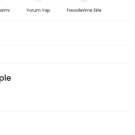
larmı
Yorum Yap
ple