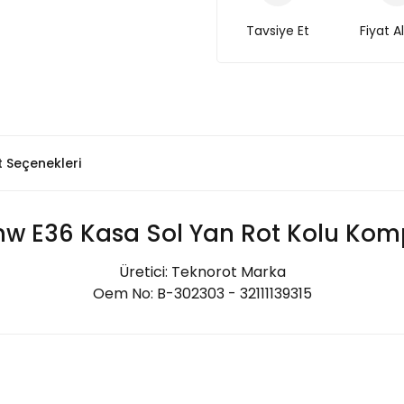
Tavsiye Et
Fiyat A
t Seçenekleri
w E36 Kasa Sol Yan Rot Kolu Kom
Üretici: Teknorot Marka
Oem No: B-302303 - 32111139315
Bu ürüne ilk yorumu siz yapın!