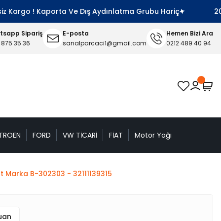
 Kargo ! Kaporta Ve Dış Aydınlatma Grubu Hariç
2000 
sapp Sipariş
E-posta
Hemen Bizi Ara
 875 35 36
sanalparcaci1@gmail.com
0212 489 40 94
TROEN
FORD
VW TİCARİ
FİAT
Motor Yağı
t Marka B-302303 - 32111139315
Puan