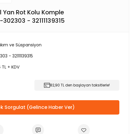
 Yan Rot Kolu Komple
-302303 - 32111139315
kım ve Süspansiyon
03 - 32111139315
6 TL + KDV
82,90 TL den başlayan taksitlerle!
k Sorgulat (Gelince Haber Ver)