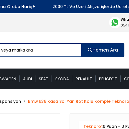
 Grubu Hariç
2000 TL Ve Üzeri Alışverişlerde Ücretsiz
What
0541
Hemen Ara
KSWAGEN
AUDI
SEAT
SKODA
RENAULT
PEUGEOT
CI
spansiyon
Bmw E36 Kasa Sol Yan Rot Kolu Komple Teknoro
Teknorot
0 Puan - 0 