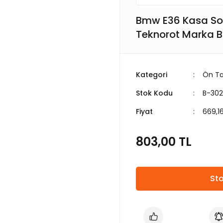
Bmw E36 Kasa Sol
Teknorot Marka B
Kategori
Ön Ta
Stok Kodu
B-3023
Fiyat
669,1
803,00 TL
Sto