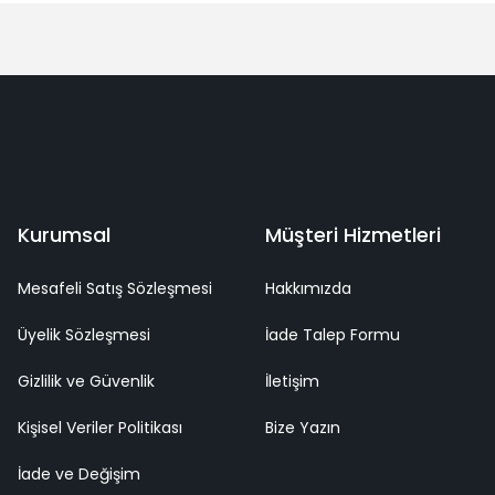
Yorum Yaz
deme
Kaliteli Hizmet
Mutlu Müşteri
Surpriz Hediyeler
Kurumsal
Müşteri Hizmetleri
Mesafeli Satış Sözleşmesi
Hakkımızda
Üyelik Sözleşmesi
İade Talep Formu
Gizlilik ve Güvenlik
İletişim
Kişisel Veriler Politikası
Bize Yazın
İade ve Değişim