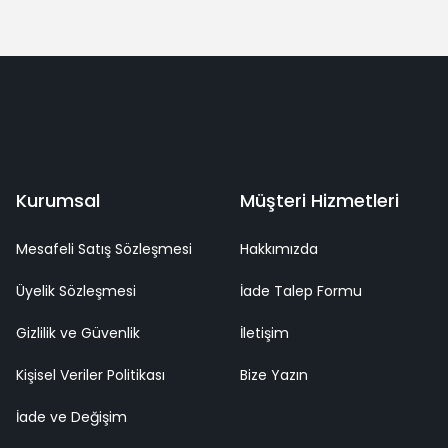
Yorum Yaz
deme
Kaliteli Hizmet
Mutlu Müşteri
Surpriz Hediyeler
Kurumsal
Müşteri Hizmetleri
Mesafeli Satış Sözleşmesi
Hakkımızda
Üyelik Sözleşmesi
İade Talep Formu
Gizlilik ve Güvenlik
İletişim
Kişisel Veriler Politikası
Bize Yazın
İade ve Değişim