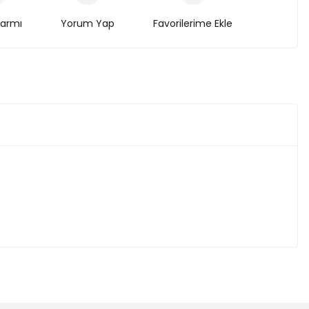
larmı
Yorum Yap
i