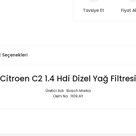
Tavsiye Et
Fiyat A
t Seçenekleri
Citroen C2 1.4 Hdi Dizel Yağ Filtres
Üretici Adı : Bosch Marka
Oem No : 1109.AY
Bu ürüne ilk yorumu siz yapın!