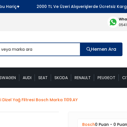
Hariç
2000 TL Ve Üzeri Alışverişlerde Ücretsiz Kargo 
What
0541
Hemen Ara
KSWAGEN
AUDI
SEAT
SKODA
RENAULT
PEUGEOT
CI
i Dizel Yağ Filtresi Bosch Marka 1109.AY
Bosch
0 Puan - 0 Pua