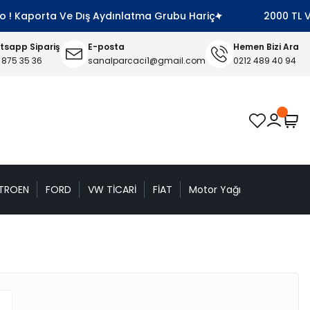
! Kaporta Ve Dış Aydınlatma Grubu Hariç
2000 TL Ve Üz
sapp Sipariş
E-posta
Hemen Bizi Ara
 875 35 36
sanalparcaci1@gmail.com
0212 489 40 94
TROEN
FORD
VW TİCARİ
FİAT
Motor Yağı
n