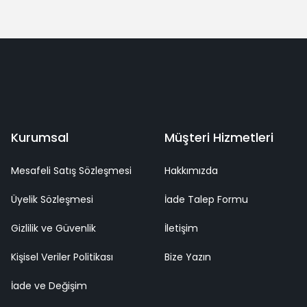
Yorum Yaz
deme
Kaliteli Hizmet
Mutlu Müşteri
Surpriz Hediyeler
Kurumsal
Müşteri Hizmetleri
Mesafeli Satış Sözleşmesi
Hakkımızda
Üyelik Sözleşmesi
İade Talep Formu
Gizlilik ve Güvenlik
İletişim
Kişisel Veriler Politikası
Bize Yazın
İade ve Değişim