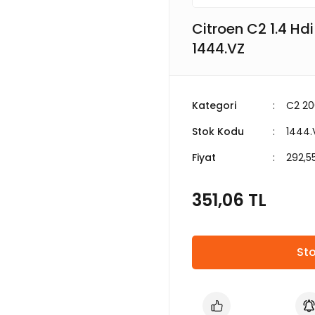
Citroen C2 1.4 Hd
1444.VZ
Kategori
C2 2
Stok Kodu
1444.
Fiyat
292,5
351,06 TL
Sto