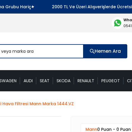
Grubu Hariç
2000 TL Ve Üzeri Alışverişlerde Ücretsiz
What
0541
Hemen Ara
KSWAGEN
AUDI
SEAT
SKODA
RENAULT
PEUGEOT
CI
di Hava Filtresi Mann Marka 1444.VZ
Mann
0 Puan - 0 Puan