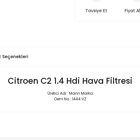
Tavsiye Et
Fiyat A
t Seçenekleri
Citroen C2 1.4 Hdi Hava Filtresi
Üretici Adı : Mann Marka
Oem No : 1444.VZ
Bu ürüne ilk yorumu siz yapın!