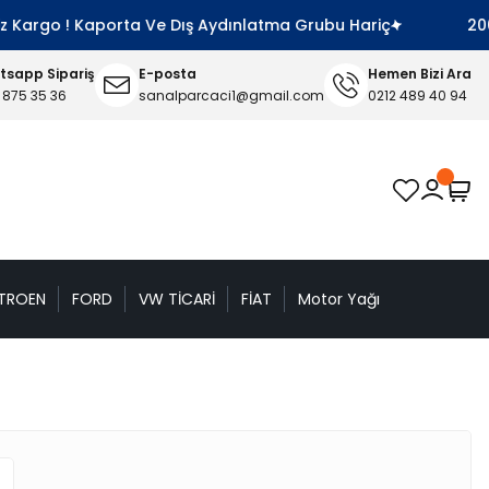
 Kargo ! Kaporta Ve Dış Aydınlatma Grubu Hariç
2000 T
sapp Sipariş
E-posta
Hemen Bizi Ara
 875 35 36
sanalparcaci1@gmail.com
0212 489 40 94
TROEN
FORD
VW TİCARİ
FİAT
Motor Yağı