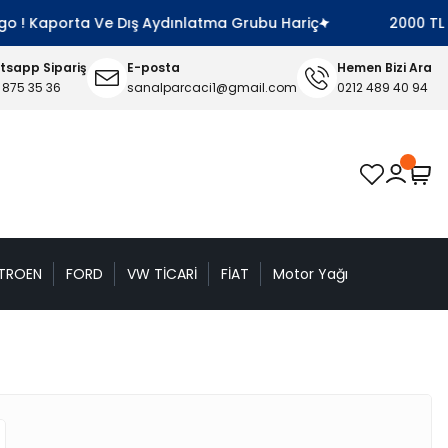
o ! Kaporta Ve Dış Aydınlatma Grubu Hariç
2000 TL Ve
sapp Sipariş
E-posta
Hemen Bizi Ara
 875 35 36
sanalparcaci1@gmail.com
0212 489 40 94
TROEN
FORD
VW TİCARİ
FİAT
Motor Yağı