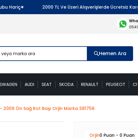
u Hariç
2000 TL Ve Üzeri Alışverişlerde Ücretsiz Karg
What
0541
Hemen Ara
KSWAGEN
AUDI
SEAT
SKODA
RENAULT
PEUGEOT
CI
- 2009 Ön Sağ Rot Başı Orjin Marka 381756
Orjin
0 Puan - 0 Puan