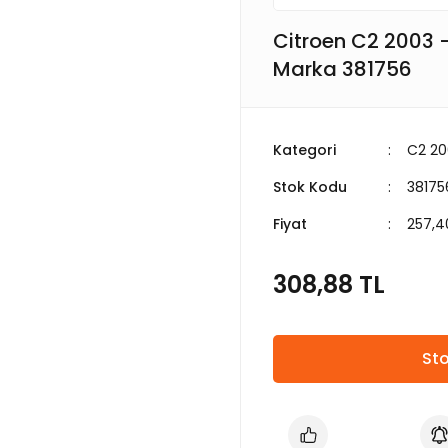
Citroen C2 2003 -
Marka 381756
Kategori
C2 2
Stok Kodu
381756
Fiyat
257,4
308,88 TL
Sto