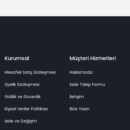
Yorum Yaz
deme
Kaliteli Hizmet
Mutlu Müşteri
Surpriz Hediyeler
Kurumsal
Müşteri Hizmetleri
Mesafeli Satış Sözleşmesi
Hakkımızda
Üyelik Sözleşmesi
İade Talep Formu
Gizlilik ve Güvenlik
İletişim
Kişisel Veriler Politikası
Bize Yazın
İade ve Değişim