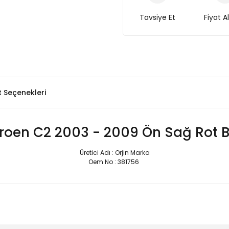
Tavsiye Et
Fiyat A
t Seçenekleri
troen C2 2003 - 2009 Ön Sağ Rot B
Üretici Adı : Orjin Marka
Oem No : 381756
Bu ürüne ilk yorumu siz yapın!