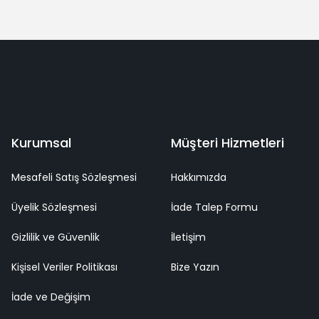
Yorum Yaz
deme
Kaliteli Hizmet
Mutlu Müşteri
Surpriz Hediyeler
Kurumsal
Müşteri Hizmetleri
Mesafeli Satış Sözleşmesi
Hakkımızda
Üyelik Sözleşmesi
İade Talep Formu
Gizlilik ve Güvenlik
İletişim
Kişisel Veriler Politikası
Bize Yazın
İade ve Değişim