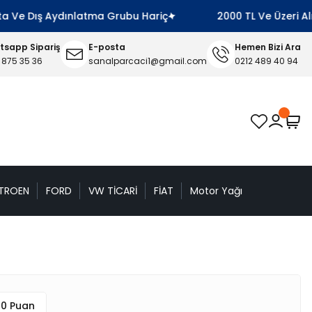
Ve Dış Aydınlatma Grubu Hariç
2000 TL Ve Üzeri Alışv
sapp Sipariş
E-posta
Hemen Bizi Ara
 875 35 36
sanalparcaci1@gmail.com
0212 489 40 94
TROEN
FORD
VW TİCARİ
FİAT
Motor Yağı
 0 Puan