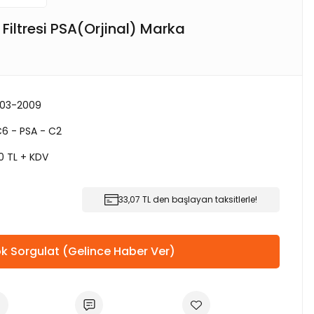
 Filtresi PSA(Orjinal) Marka
003-2009
C6 - PSA - C2
0 TL + KDV
33,07 TL den başlayan taksitlerle!
k Sorgulat (Gelince Haber Ver)