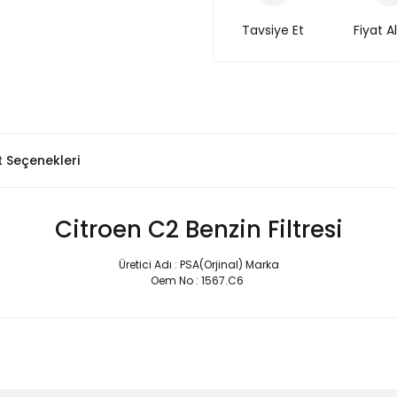
Tavsiye Et
Fiyat A
t Seçenekleri
Citroen C2 Benzin Filtresi
Üretici Adı : PSA(Orjinal) Marka
Oem No : 1567.C6
Bu ürüne ilk yorumu siz yapın!