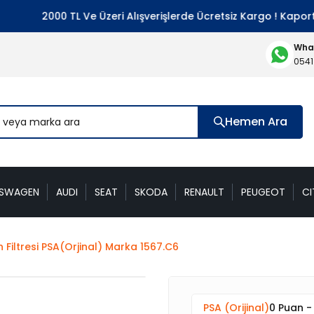
2000 TL Ve Üzeri Alışverişlerde Ücretsiz Kargo ! Kaporta 
What
0541
Hemen Ara
KSWAGEN
AUDI
SEAT
SKODA
RENAULT
PEUGEOT
CI
 Filtresi PSA(Orjinal) Marka 1567.C6
PSA (Orijinal)
0 Puan -