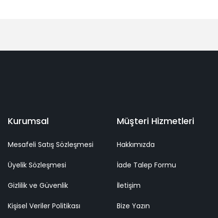
Bu ürüne ilk yorumu siz yapın!
Yorum Yaz
deme
Kaliteli Hizmet
Mutlu Müşteri
Surpriz Hediyeler
Kurumsal
Müşteri Hizmetleri
Mesafeli Satış Sözleşmesi
Hakkımızda
Üyelik Sözleşmesi
İade Talep Formu
Gizlilik ve Güvenlik
İletişim
Kişisel Veriler Politikası
Bize Yazın