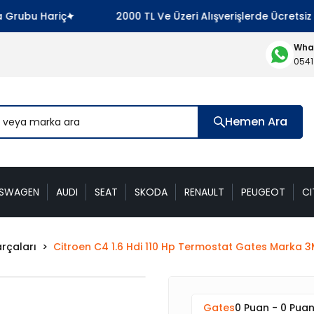
rubu Hariç
2000 TL Ve Üzeri Alışverişlerde Ücretsiz 
What
0541
Hemen Ara
KSWAGEN
AUDI
SEAT
SKODA
RENAULT
PEUGEOT
CI
rçaları
Citroen C4 1.6 Hdi 110 Hp Termostat Gates Mark
Gates
0 Puan - 0 Pua