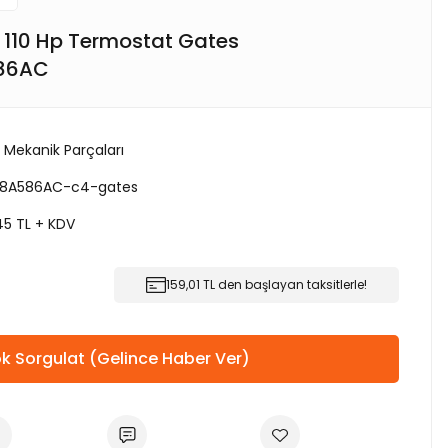
i 110 Hp Termostat Gates
86AC
 Mekanik Parçaları
8A586AC-c4-gates
45 TL + KDV
159,01 TL den başlayan taksitlerle!
k Sorgulat (Gelince Haber Ver)