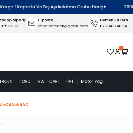
Kargo ! Kaporta Ve Dış Aydınlatma Grubu Hariç
2000 TL
sapp Sipariş
E-posta
Hemen Bizi Ara
 875 35 36
sanalparcaci1@gmail.com
0212 489 40 94
TROEN
FORD
VW TİCARİ
FİAT
Motor Yağı
a 3M5Q8A586AC
n