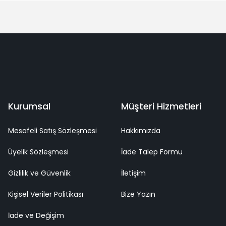
Yorum Yaz
deme
Kaliteli Hizmet
Mutlu Müşteri
Surpriz Hediyeler
Kurumsal
Müşteri Hizmetleri
Mesafeli Satış Sözleşmesi
Hakkımızda
Üyelik Sözleşmesi
İade Talep Formu
Gizlilik ve Güvenlik
İletişim
Kişisel Veriler Politikası
Bize Yazın
İade ve Değişim