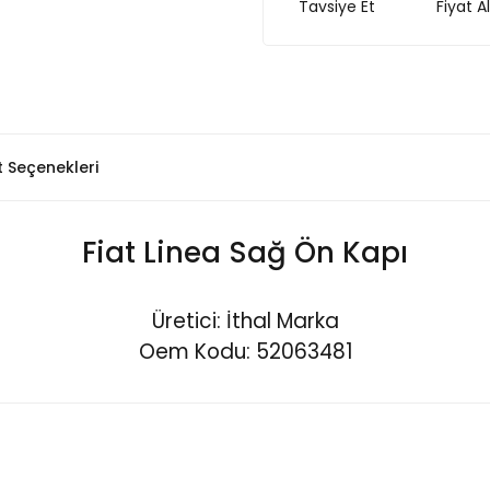
Tavsiye Et
Fiyat A
t Seçenekleri
Fiat Linea Sağ Ön Kapı
Üretici: İthal Marka
Oem Kodu: 52063481
Bu ürüne ilk yorumu siz yapın!