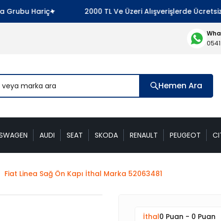
rubu Hariç
2000 TL Ve Üzeri Alışverişlerde Ücretsiz 
What
0541
Hemen Ara
KSWAGEN
AUDI
SEAT
SKODA
RENAULT
PEUGEOT
CI
Fiat Linea Sağ Ön Kapı İthal Marka 52063481
İthal
0 Puan - 0 Puan