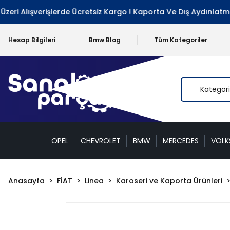
i Alışverişlerde Ücretsiz Kargo ! Kaporta Ve Dış Aydınlatma G
Hesap Bilgileri
Bmw Blog
Tüm Kategoriler
OPEL
CHEVROLET
BMW
MERCEDES
VOL
Anasayfa
FİAT
Linea
Karoseri ve Kaporta Ürünleri