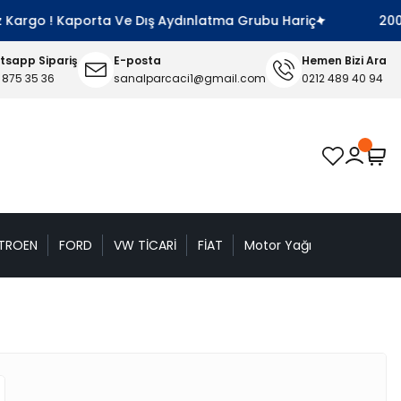
Kargo ! Kaporta Ve Dış Aydınlatma Grubu Hariç
2000 TL
sapp Sipariş
E-posta
Hemen Bizi Ara
 875 35 36
sanalparcaci1@gmail.com
0212 489 40 94
TROEN
FORD
VW TİCARİ
FİAT
Motor Yağı