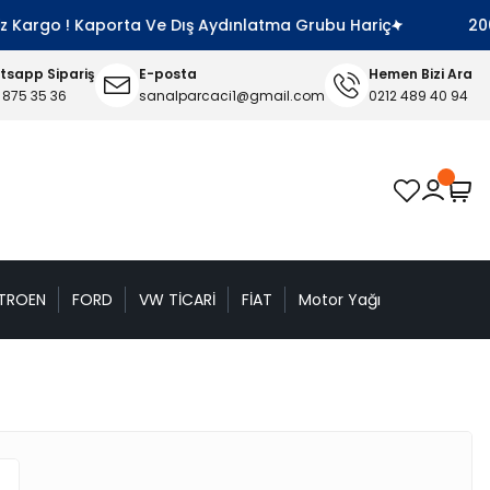
 Kargo ! Kaporta Ve Dış Aydınlatma Grubu Hariç
2000 T
sapp Sipariş
E-posta
Hemen Bizi Ara
 875 35 36
sanalparcaci1@gmail.com
0212 489 40 94
TROEN
FORD
VW TİCARİ
FİAT
Motor Yağı
n