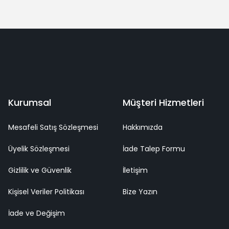
Yorum Yaz
deme
Kaliteli Hizmet
Mutlu Müşteri
Surpriz Hediyeler
Kurumsal
Müşteri Hizmetleri
Mesafeli Satış Sözleşmesi
Hakkımızda
Üyelik Sözleşmesi
İade Talep Formu
Gizlilik ve Güvenlik
İletişim
Kişisel Veriler Politikası
Bize Yazın
İade ve Değişim