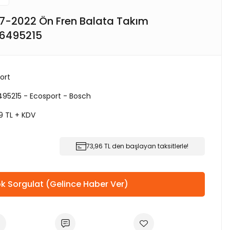
17-2022 Ön Fren Balata Takım
86495215
ort
95215 - Ecosport - Bosch
9 TL + KDV
73,96 TL den başlayan taksitlerle!
k Sorgulat (Gelince Haber Ver)