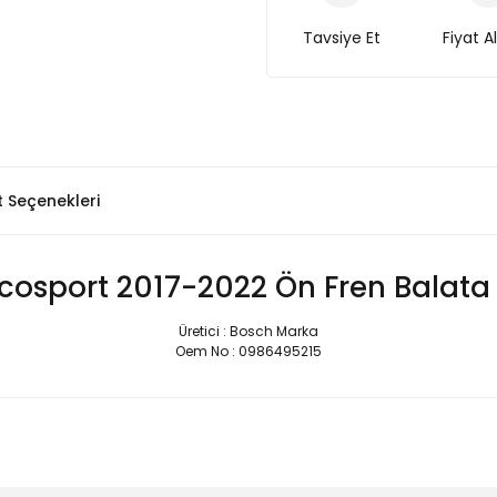
Tavsiye Et
Fiyat A
t Seçenekleri
Ecosport 2017-2022 Ön Fren Balata
Üretici : Bosch Marka
Oem No : 0986495215
Bu ürüne ilk yorumu siz yapın!