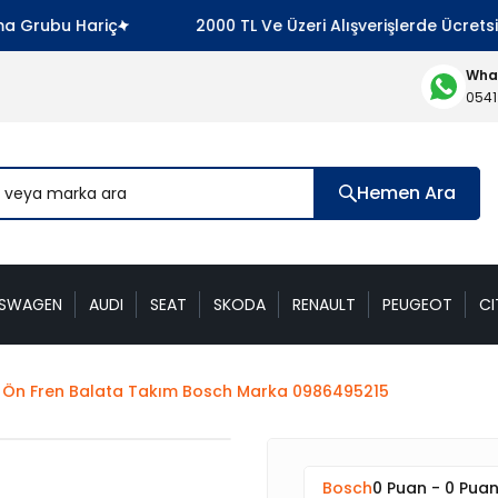
Grubu Hariç
2000 TL Ve Üzeri Alışverişlerde Ücretsiz
What
0541
Hemen Ara
KSWAGEN
AUDI
SEAT
SKODA
RENAULT
PEUGEOT
CI
 Ön Fren Balata Takım Bosch Marka 0986495215
Bosch
0 Puan - 0 Pua