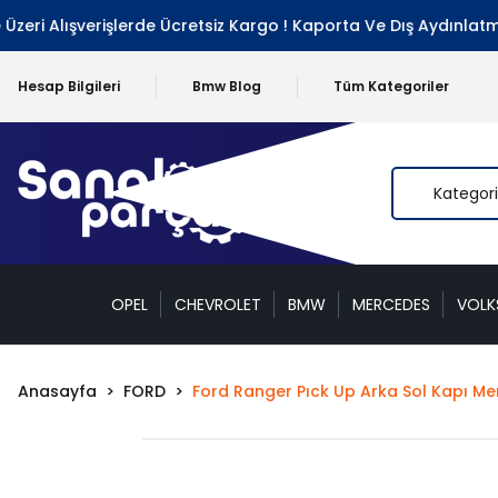
ri Alışverişlerde Ücretsiz Kargo ! Kaporta Ve Dış Aydınlatma 
Hesap Bilgileri
Bmw Blog
Tüm Kategoriler
OPEL
CHEVROLET
BMW
MERCEDES
VOL
Anasayfa
FORD
Ford Ranger Pıck Up Arka Sol Kapı Men