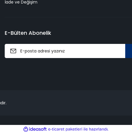
İade ve Değişim
E-Bülten Abonelik
dır.
ile
ideasoft
e-