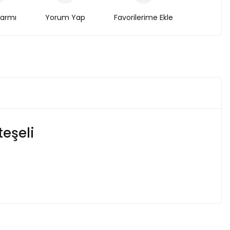
larmı
Yorum Yap
eşeli