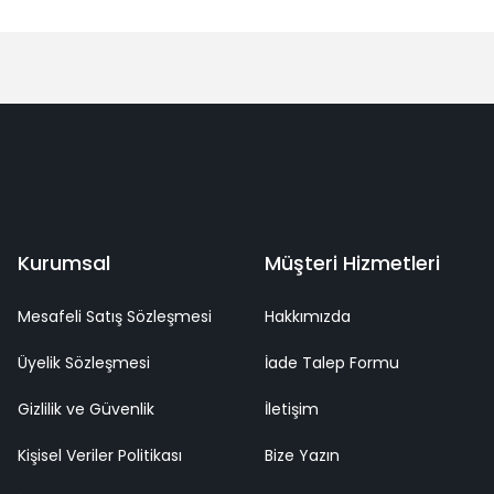
Bu ürüne ilk yorumu siz yapın!
Yorum Yaz
deme
Kaliteli Hizmet
Mutlu Müşteri
Surpriz Hediyeler
Kurumsal
Müşteri Hizmetleri
Mesafeli Satış Sözleşmesi
Hakkımızda
Üyelik Sözleşmesi
İade Talep Formu
Gizlilik ve Güvenlik
İletişim
Kişisel Veriler Politikası
Bize Yazın