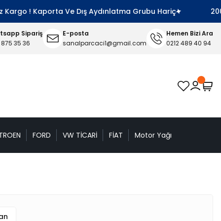
Kargo ! Kaporta Ve Dış Aydınlatma Grubu Hariç
2000 T
sapp Sipariş
E-posta
Hemen Bizi Ara
 875 35 36
sanalparcaci1@gmail.com
0212 489 40 94
TROEN
FORD
VW TİCARİ
FİAT
Motor Yağı
uan