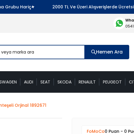
Grubu Hariç
2000 TL Ve Üzeri Alışverişlerde Ücretsiz 
What
0541
Hemen Ara
KSWAGEN
AUDI
SEAT
SKODA
RENAULT
PEUGEOT
CI
teşeli Orjinal 1892671
FoMoCo
0 Puan - 0 P