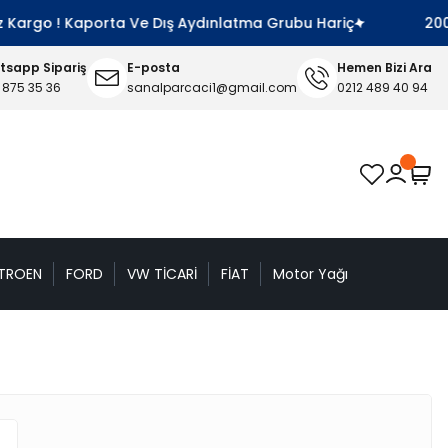
argo ! Kaporta Ve Dış Aydınlatma Grubu Hariç
2000 TL 
sapp Sipariş
E-posta
Hemen Bizi Ara
 875 35 36
sanalparcaci1@gmail.com
0212 489 40 94
TROEN
FORD
VW TİCARİ
FİAT
Motor Yağı
n