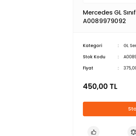
Mercedes GL Sını
A0089979092
Kategori
GL Ser
Stok Kodu
A008
Fiyat
375,0
450,00 TL
Sto