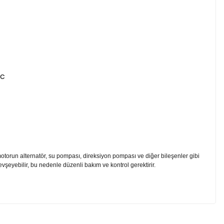
tic
, motorun alternatör, su pompası, direksiyon pompası ve diğer bileşenler gibi
gevşeyebilir, bu nedenle düzenli bakım ve kontrol gerektirir.