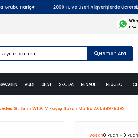
rubu Hariç
2000 TL Ve Üzeri Alışverişlerde Ücretsiz K
What
0541
Hemen Ara
KSWAGEN
AUDI
SEAT
SKODA
RENAULT
PEUGEOT
CI
edes GL Sınıfı W166 V Kayışı Bosch Marka A0089979092
Bosch
0 Puan - 0 Pua