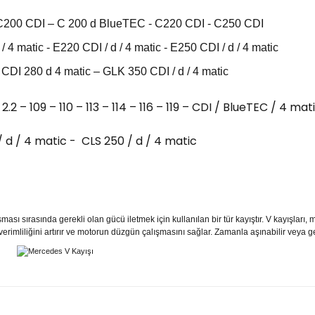
C200 CDI – C 200 d BlueTEC - C220 CDI - C250 CDI
 matic - E220 CDI / d / 4 matic - E250 CDI / d / 4 matic
CDI 280 d 4 matic – GLK 350 CDI / d / 4 matic
.2 – 109 – 110 – 113 – 114 – 116 – 119 – CDI / BlueTEC / 4 ma
/ d / 4 matic - CLS 250 / d / 4 matic
ası sırasında gerekli olan gücü iletmek için kullanılan bir tür kayıştır. V kayışları
ji verimliliğini artırır ve motorun düzgün çalışmasını sağlar. Zamanla aşınabilir veya 