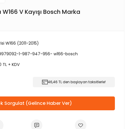
fı W166 V Kayışı Bosch Marka
isi W166 (2011-2015)
9979092-1-987-947-956- w166-bosch
0 TL + KDV
46,46 TL den başlayan taksitlerle!
k Sorgulat (Gelince Haber Ver)