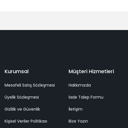
Bu ürüne ilk yorumu siz yapın!
Yorum Yaz
deme
Kaliteli Hizmet
Mutlu Müşteri
Surpriz Hediyeler
Kurumsal
Müşteri Hizmetleri
Mesafeli Satış Sözleşmesi
Hakkımızda
Üyelik Sözleşmesi
İade Talep Formu
Gizlilik ve Güvenlik
İletişim
Kişisel Veriler Politikası
Bize Yazın