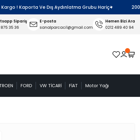
 Kargo ! Kaporta Ve Dış Aydınlatma Grubu Hariç
2000 T
sapp Sipariş
E-posta
Hemen Bizi Ara
 875 35 36
sanalparcaci1@gmail.com
0212 489 40 94
TROEN
FORD
VW TİCARİ
FİAT
Motor Yağı