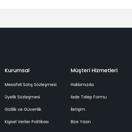
Bu ürüne ilk yorumu siz yapın!
Yorum Yaz
deme
Kaliteli Hizmet
Mutlu Müşteri
Surpriz Hediyeler
Kurumsal
Müşteri Hizmetleri
Mesafeli Satış Sözleşmesi
Hakkımızda
Üyelik Sözleşmesi
İade Talep Formu
Gizlilik ve Güvenlik
İletişim
Kişisel Veriler Politikası
Bize Yazın