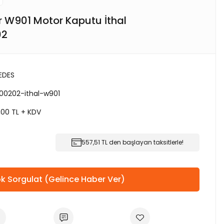
r W901 Motor Kaputu İthal
02
EDES
00202-ithal-w901
,00 TL + KDV
557,51 TL den başlayan taksitlerle!
k Sorgulat (Gelince Haber Ver)