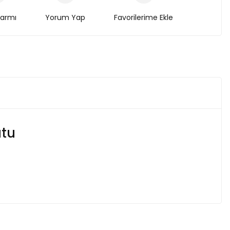
larmı
Yorum Yap
utu