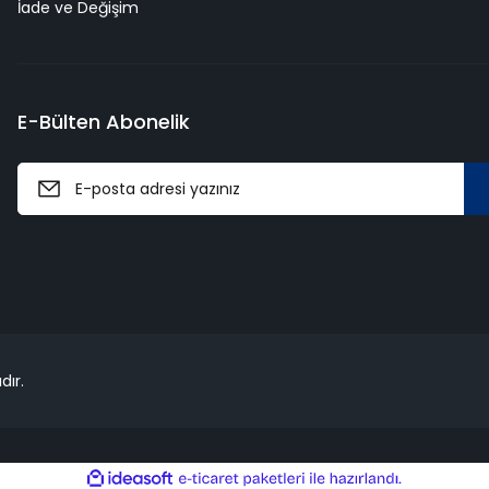
İade ve Değişim
E-Bülten Abonelik
dır.
ile
ideasoft
e-