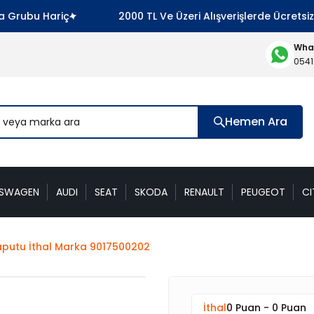
Grubu Hariç
2000 TL Ve Üzeri Alışverişlerde Ücretsiz
What
0541
Hemen Ara
KSWAGEN
AUDI
SEAT
SKODA
RENAULT
PEUGEOT
CI
aputu İthal Marka 9017500202
İthal
0 Puan - 0 Puan