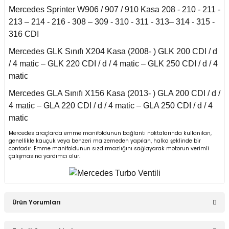
Mercedes Sprinter W906 / 907 / 910 Kasa 208 - 210 - 211 -
an 2015-
213 – 214 - 216 - 308 – 309 - 310 - 311 - 313– 314 - 315 -
er W906 (2006-2018)
316 CDI
 1993-1997
Mercedes GLK Sınıfı X204 Kasa (2008- ) GLK 200 CDI / d
W414 (2002-2005)
/ 4 matic – GLK 220 CDI / d / 4 matic – GLK 250 CDI / d / 4
matic
risi W447 (2014-)
Mercedes GLA Sınıfı X156 Kasa (2013- ) GLA 200 CDI / d /
4 matic – GLA 220 CDI / d / 4 matic – GLA 250 CDI / d / 4
matic
risi W638 (1996-2003)
Mercedes araçlarda emme manifoldunun bağlantı noktalarında kullanılan,
genellikle kauçuk veya benzeri malzemeden yapılan, halka şeklinde bir
contadır. Emme manifoldunun sızdırmazlığını sağlayarak motorun verimli
risi W639 (2004-2014)
çalışmasına yardımcı olur.
asa (1968-1974)
Ürün Yorumları
asa (1972-1980)