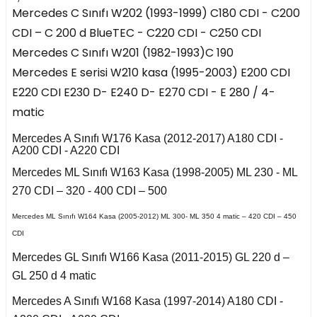
risi W208 (1997-2002)
4 Seri F36 2014-2018
orsa D
Mercedes C Sınıfı W202 (1993-1999) C180 CDI - C200
Focus 2004-2008
-
CDI – C 200 d BlueTEC - C220 CDI - C250 CDI
 2006-2010
307 2006-2009
Passat B5.5 2001-
C4 2011-2017
III 2009-2017
5 Seri E34 1987-1996
orsa E
2005
risi W209 (2003-2009)
Mercedes C Sınıfı W201 (1982-1993)C 190
Focus 2008-2011
A8 2010-2018 D4
308 2007-2013
Mercedes E serisi W210 kasa (1995-2003) E200 CDI
C4 Cactus
 2013-
 2
5 Seri E39 1996-2003
orsa F
Passat B6 2005-2010
2017-
CLS Serisi W218 (2011-
Focus 2011-2014
E220 CDI E230 D- E240 D- E270 CDI - E 280 / 4-
2017)
308 2014-2017
matic
nd Picasso 2007-2013
5 Seri E60 2001-2010
Crossland X
Passat B7 2011-2014
 3
Focus 2014-2018
a
CLS Serisi W219
Mercedes A Sınıfı W176 Kasa (2012-2017) A180 CDI -
8-2018
17-2020
(2004-2011)
C4 Grand Picasso
5 Seri F07 2008-2017
A200 CDI - A220 CDI
Passat B8 2015-
a B
Focus 2018 IV
2013-2017
Mercedes ML Sınıfı W163 Kasa (1998-2005) ML 230 - ML
 2007-2012
24
e W207 (2009-2015)
Q3 2020-
5 Seri F10 2009-2016
Passat CC B7 2009-
96-2004
270 CDI – 320 - 400 CDI – 500
2016
 2002-2013
and
asso 2007-2012
Mercedes ML Sınıfı W164 Kasa (2005-2012) ML 300- ML 350 4 matic – 420 CDI – 450
 II 2002-2007
Q5 2008-2016
5 Seri G30 2016-2018
31
i W210 (1996-2002)
05-2011
CDI
nsignia
 - 2001
asso 2013-2018
Q5 2017-
X1 Seri E84 2009-2015
Mercedes GL Sınıfı W166 Kasa (2011-2015) GL 220 d –
e 2010-2015
Polo 2021-
998-2001
i W211 (2002-2009)
İnsignia B
GL 250 d 4 matic
010-2016
Kuga 2008-2012
05-2008
Q7 2006-2014
X1 Seri F48 2015
Mercedes A Sınıfı W168 Kasa (1997-2014) A180 CDI -
2010-2017
 I 1996-1999
E Serisi W212 (2009-
A
2002-2004