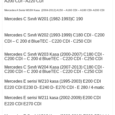
Kuga 2013-2019
A200 CDI - A220 CDI
017-2020
2016)
Q7 2015-
X2 Seri F39 2018-
C5 2008-2015
Mercedes A Serisi W169 Kasa (2004-2012) A150 – A160 CDI – A180 CDI- A200 CDI
o VI
 II 2002-2009
Kuga 2019-2022
eriva B
E Serisi W213 (2017-)
2005-2012
X3 Seri E83 2003-
C5 Aircross
11-2014
Mercedes C Sınıfı W201 (1982-1993)C 190
2010
co
kka
 1993-1996
GL Serisi W166 (2011-
 III 2010-2015
Weekend
008-2017
2015)
X3 Seri F25 2010
14-2017
Mercedes C Sınıfı W202 (1993-1999) C180 CDI - C200
Mokka B 2021-
-Cross
CDI – C 200 d BlueTEC - C220 CDI - C250 CDI
 1996-2000
 IV 2015-
X4 Seri F26 2013-2018
nda
isi X156 (2013-)
997-2003
18-2021
oc
 B
Mercedes C Sınıfı W203 Kasa (2000-2007) C180 CDI -
C200 CDI – C 200 d BlueTEC - C220 CDI - C250 CDI
X5 Seri E53 2000-
o
o 2000-2007
isi X253 (2015-)
2006
1998-2000
go
2010-2017
Mercedes C Sınıfı W204 Kasa (2007-2013) C180 CDI -
C200 CDI – C 200 d BlueTEC - C220 CDI - C250 CDI
Mondeo 2007-2014
X5 Seri E70 2007-
GLK Serisi X204
guan
2013
2001-2006
(2008-)
Mercedes E serisi W210 kasa (1995-2003) E200 CDI
r 2000-2009
A
Mondeo 2014-2018
E220 CDI E230 D- E240 D- E270 CDI - E 280 / 4-matic
Tiguan 2016-
X5 Seri F15 2014-2018
si W163 (1998-2005)
Mercedes E serisi W211 kasa (2002-2009) E200 CDI
r 2009-2019
g 2015-
B
E220 CDI E270 CDI
Touareg 2002-2010
X6 Seri E71 2007-2014
ML Serisi W164 (2005-
2011)