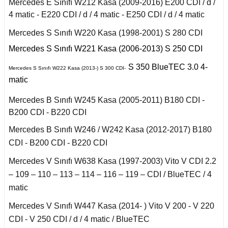
r 2020
Mercedes E Sınıfı W212 Kasa (2009-2016) E200 CDI / d /
Puma 2020-2022
Touareg 2011-
X6 Seri F16 2014
 C
4 matic - E220 CDI / d / 4 matic - E250 CDI / d / 4 matic
I
i W140 (1992-1998)
Rcz 2010-2015
uran
Mercedes S Sınıfı W220 Kasa (1998-2001) S 280 CDI
fira A
Mercedes S Sınıfı W221 Kasa (2006-2013) S 250 CDI
I
2019-2020
si W220 (1998-2005)
fira B
S 350 BlueTEC 3.0 4-
Mercedes S Sınıfı W222 Kasa (2013-) S 300 CDI-
a
matic
II
afira C
i W221 (2006-2013)
Mercedes B Sınıfı W245 Kasa (2005-2011) B180 CDI -
B200 CDI - B220 CDI
 2006-2008
S Serisi W222 (2013-
2021)
Mercedes B Sınıfı W246 / W242 Kasa (2012-2017) B180
o
CDI - B200 CDI - B220 CDI
 Joy 2013-
orfour (2004-2017)
Mercedes V Sınıfı W638 Kasa (1997-2003) Vito V CDI 2.2
ysse
– 109 – 110 – 113 – 114 – 116 – 119 – CDI / BlueTEC / 4
 Thalia 2009-2012
matic
ortwo (1999-2018)
Mercedes V Sınıfı W447 Kasa (2014- ) Vito V 200 - V 220
CDI - V 250 CDI / d / 4 matic / BlueTEC
Roadster