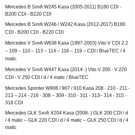
Mercedes B Sınıfı W245 Kasa (2005-2011) B180 CDI -
an 2015-
B200 CDI - B220 CDI
er W906 (2006-2018)
Mercedes B Sınıfı W246 / W242 Kasa (2012-2017) B180
 1993-1997
CDI - B200 CDI - B220 CDI
W414 (2002-2005)
Mercedes V Sınıfı W638 Kasa (1997-2003) Vito V CDI 2.2
– 109 – 110 – 113 – 114 – 116 – 119 – CDI / BlueTEC / 4
risi W447 (2014-)
matic
Mercedes V Sınıfı W447 Kasa (2014- ) Vito V 200 - V 220
risi W638 (1996-2003)
CDI - V 250 CDI / d / 4 matic / BlueTEC
Mercedes Sprinter W906 / 907 / 910 Kasa 208 - 210 - 211 -
risi W639 (2004-2014)
213 – 214 - 216 - 308 – 309 - 310 - 311 - 313– 314 - 315 -
316 CDI
asa (1968-1974)
Mercedes GLK Sınıfı X204 Kasa (2008- ) GLK 200 CDI / d
/ 4 matic – GLK 220 CDI / d / 4 matic – GLK 250 CDI / d / 4
matic
asa (1972-1980)