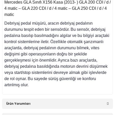
Mercedes GLA Sınıfı X156 Kasa (2013- ) GLA 200 CDI / d /
4 matic – GLA 220 CDI / d / 4 matic – GLA 250 CDI / d / 4
asa (1976-1984)
matic
Debriyaj pedal müşürü, aracın debriyaj pedalının
asa (1984-1993)
durumunu tespit eden bir sensördür. Bu sensör, debriyaj
pedalına basılıp basılmadığını algılar ve bu bilgiyi araçtaki
kontrol sistemlerine iletir. Özellikle otomatik şanzımanlı
sa E Seri (1993-1995)
araçlarda, debriyaj pedalının durumunu bilmek, vites
değişimi gibi operasyonların doğru bir şekilde
asa (1979-1991)
gerçekleşmesi için önemlidir. Ayrıca bazı araçlarda,
debriyaj pedalına basıldığında motorun devrini düşürmek
veya start/stop sistemlerini devreye almak gibi işlevlerde
asa (1982-1993)
de rol oynar. Bu sayede sürüş güvenliği ve konforu
artırılmış olur.
i W470 (2017-)
Ürün Yorumları