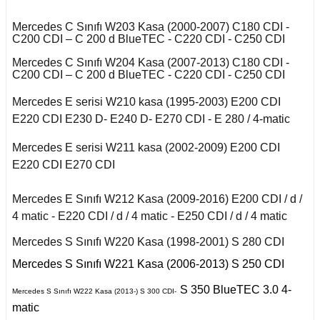
 C
r 2020
Puma 2020-2022
Touareg 2011-
X6 Seri F16 2014
Mercedes C Sınıfı W203 Kasa (2000-2007) C180 CDI -
I
i W140 (1992-1998)
C200 CDI – C 200 d BlueTEC - C220 CDI - C250 CDI
fira A
Rcz 2010-2015
uran
Mercedes C Sınıfı W204 Kasa (2007-2013) C180 CDI -
C200 CDI – C 200 d BlueTEC - C220 CDI - C250 CDI
I
fira B
2019-2020
si W220 (1998-2005)
Mercedes E serisi W210 kasa (1995-2003) E200 CDI
a
afira C
E220 CDI E230 D- E240 D- E270 CDI - E 280 / 4-matic
II
i W221 (2006-2013)
Mercedes E serisi W211 kasa (2002-2009) E200 CDI
E220 CDI E270 CDI
 2006-2008
S Serisi W222 (2013-
2021)
Mercedes E Sınıfı W212 Kasa (2009-2016) E200 CDI / d /
o
 Joy 2013-
4 matic - E220 CDI / d / 4 matic - E250 CDI / d / 4 matic
orfour (2004-2017)
ysse
Mercedes S Sınıfı W220 Kasa (1998-2001) S 280 CDI
 Thalia 2009-2012
ortwo (1999-2018)
Mercedes S Sınıfı W221 Kasa (2006-2013) S 250 CDI
S 350 BlueTEC 3.0 4-
Mercedes S Sınıfı W222 Kasa (2013-) S 300 CDI-
matic
Roadster