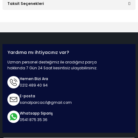
Taksit Seçenekleri
Bu ürüne ilk yorumu siz yapın!
Yorum Yaz
Yardıma mı ihtiyacınız var?
Hızlı Teslimat
Güvenli Ödeme
Kaliteli Hizmet
Mutlu Müşteri
Uzman personel desteğimiz ile aradığınız parça
hakkında 7 Gün 24 Saat kesintisiz ulaşabilirsiniz.
Hemen Bizi Ara
0212 489 40 94
Surpriz Hediyeler
E-posta
sanalparcaci1@gmail.com
Whatsapp Sipariş
0541 875 35 36