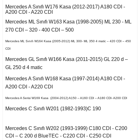
Kuga 2013-2019
017-2020
2016)
Q7 2015-
X2 Seri F39 2018-
C5 2008-2015
Mercedes A Sınıfı W176 Kasa (2012-2017) A180 CDI -
A200 CDI - A220 CDI
eriva B
o VI
 II 2002-2009
Kuga 2019-2022
E Serisi W213 (2017-)
2005-2012
X3 Seri E83 2003-
C5 Aircross
Mercedes ML Sınıfı W163 Kasa (1998-2005) ML 230 - ML
11-2014
2010
kka
270 CDI – 320 - 400 CDI – 500
co
 1993-1996
GL Serisi W166 (2011-
 III 2010-2015
Weekend
008-2017
2015)
X3 Seri F25 2010
14-2017
Mercedes ML Sınıfı W164 Kasa (2005-2012) ML 300- ML 350 4 matic – 420 CDI – 450
Mokka B 2021-
-Cross
CDI
 1996-2000
 IV 2015-
X4 Seri F26 2013-2018
nda
isi X156 (2013-)
997-2003
Mercedes GL Sınıfı W166 Kasa (2011-2015) GL 220 d –
 B
18-2021
oc
GL 250 d 4 matic
X5 Seri E53 2000-
o
o 2000-2007
isi X253 (2015-)
2006
1998-2000
Mercedes A Sınıfı W168 Kasa (1997-2014) A180 CDI -
go
2010-2017
A200 CDI - A220 CDI
Mondeo 2007-2014
X5 Seri E70 2007-
GLK Serisi X204
guan
2013
2001-2006
(2008-)
Mercedes A Serisi W169 Kasa (2004-2012) A150 – A160 CDI – A180 CDI- A200 CDI
A
r 2000-2009
Mondeo 2014-2018
Mercedes C Sınıfı W201 (1982-1993)C 190
Tiguan 2016-
X5 Seri F15 2014-2018
si W163 (1998-2005)
B
r 2009-2019
g 2015-
Touareg 2002-2010
X6 Seri E71 2007-2014
Mercedes C Sınıfı W202 (1993-1999) C180 CDI - C200
ML Serisi W164 (2005-
CDI – C 200 d BlueTEC - C220 CDI - C250 CDI
2011)