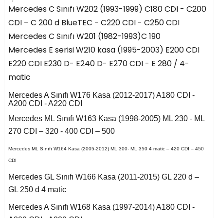
risi W208 (1997-2002)
4 Seri F36 2014-2018
Mercedes C Sınıfı W202 (1993-1999) C180 CDI - C200
Focus 2004-2008
-
CDI – C 200 d BlueTEC - C220 CDI - C250 CDI
 2006-2010
307 2006-2009
Passat B5.5 2001-
C4 2011-2017
D
III 2009-2017
5 Seri E34 1987-1996
2005
risi W209 (2003-2009)
Mercedes C Sınıfı W201 (1982-1993)C 190
Focus 2008-2011
A8 2010-2018 D4
308 2007-2013
Mercedes E serisi W210 kasa (1995-2003) E200 CDI
C4 Cactus
 2013-
 2
5 Seri E39 1996-2003
Passat B6 2005-2010
E
2017-
CLS Serisi W218 (2011-
Focus 2011-2014
E220 CDI E230 D- E240 D- E270 CDI - E 280 / 4-
2017)
308 2014-2017
matic
nd Picasso 2007-2013
5 Seri E60 2001-2010
Passat B7 2011-2014
 3
Focus 2014-2018
F
a
CLS Serisi W219
Mercedes A Sınıfı W176 Kasa (2012-2017) A180 CDI -
8-2018
17-2020
(2004-2011)
C4 Grand Picasso
5 Seri F07 2008-2017
A200 CDI - A220 CDI
Passat B8 2015-
Focus 2018 IV
2013-2017
Mercedes ML Sınıfı W163 Kasa (1998-2005) ML 230 - ML
and X
 2007-2012
24
e W207 (2009-2015)
Q3 2020-
5 Seri F10 2009-2016
Passat CC B7 2009-
96-2004
270 CDI – 320 - 400 CDI – 500
2016
 2002-2013
asso 2007-2012
Mercedes ML Sınıfı W164 Kasa (2005-2012) ML 300- ML 350 4 matic – 420 CDI – 450
a B
 II 2002-2007
Q5 2008-2016
5 Seri G30 2016-2018
31
i W210 (1996-2002)
05-2011
CDI
 - 2001
asso 2013-2018
Q5 2017-
X1 Seri E84 2009-2015
Mercedes GL Sınıfı W166 Kasa (2011-2015) GL 220 d –
and
e 2010-2015
Polo 2021-
998-2001
i W211 (2002-2009)
GL 250 d 4 matic
010-2016
Kuga 2008-2012
05-2008
Q7 2006-2014
X1 Seri F48 2015
Mercedes A Sınıfı W168 Kasa (1997-2014) A180 CDI -
2010-2017
a
 I 1996-1999
E Serisi W212 (2009-
2002-2004