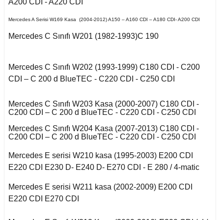
Kuga 2013-2019
A200 CDI - A220 CDI
017-2020
2016)
Q7 2015-
X2 Seri F39 2018-
C5 2008-2015
Mercedes A Serisi W169 Kasa (2004-2012) A150 – A160 CDI – A180 CDI- A200 CDI
o VI
a B
 II 2002-2009
Kuga 2019-2022
E Serisi W213 (2017-)
2005-2012
X3 Seri E83 2003-
C5 Aircross
11-2014
Mercedes C Sınıfı W201 (1982-1993)C 190
2010
co
 1993-1996
GL Serisi W166 (2011-
A
 III 2010-2015
Weekend
008-2017
2015)
X3 Seri F25 2010
14-2017
Mercedes C Sınıfı W202 (1993-1999) C180 CDI - C200
-Cross
CDI – C 200 d BlueTEC - C220 CDI - C250 CDI
 1996-2000
B
 IV 2015-
X4 Seri F26 2013-2018
nda
isi X156 (2013-)
997-2003
18-2021
oc
Mercedes C Sınıfı W203 Kasa (2000-2007) C180 CDI -
C200 CDI – C 200 d BlueTEC - C220 CDI - C250 CDI
X5 Seri E53 2000-
o
o 2000-2007
isi X253 (2015-)
2006
1998-2000
go
2010-2017
Mercedes C Sınıfı W204 Kasa (2007-2013) C180 CDI -
C200 CDI – C 200 d BlueTEC - C220 CDI - C250 CDI
Mondeo 2007-2014
X5 Seri E70 2007-
GLK Serisi X204
B 2021-
guan
2013
2001-2006
(2008-)
Mercedes E serisi W210 kasa (1995-2003) E200 CDI
r 2000-2009
Mondeo 2014-2018
E220 CDI E230 D- E240 D- E270 CDI - E 280 / 4-matic
Tiguan 2016-
X5 Seri F15 2014-2018
 B
si W163 (1998-2005)
Mercedes E serisi W211 kasa (2002-2009) E200 CDI
r 2009-2019
g 2015-
E220 CDI E270 CDI
Touareg 2002-2010
X6 Seri E71 2007-2014
ML Serisi W164 (2005-
2011)