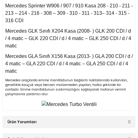
Mercedes Sprinter W906 / 907 / 910 Kasa 208 - 210 - 211 -
an 2015-
213 – 214 - 216 - 308 – 309 - 310 - 311 - 313– 314 - 315 -
er W906 (2006-2018)
316 CDI
 1993-1997
Mercedes GLK Sınıfı X204 Kasa (2008- ) GLK 200 CDI / d
W414 (2002-2005)
/ 4 matic – GLK 220 CDI / d / 4 matic – GLK 250 CDI / d / 4
matic
risi W447 (2014-)
Mercedes GLA Sınıfı X156 Kasa (2013- ) GLA 200 CDI / d /
4 matic – GLA 220 CDI / d / 4 matic – GLA 250 CDI / d / 4
matic
risi W638 (1996-2003)
Mercedes araçlarda emme manifoldunun bağlantı noktalarında kullanılan,
genellikle kauçuk veya benzeri malzemeden yapılan, halka şeklinde bir
contadır. Emme manifoldunun sızdırmazlığını sağlayarak motorun verimli
risi W639 (2004-2014)
çalışmasına yardımcı olur.
asa (1968-1974)
Ürün Yorumları
asa (1972-1980)