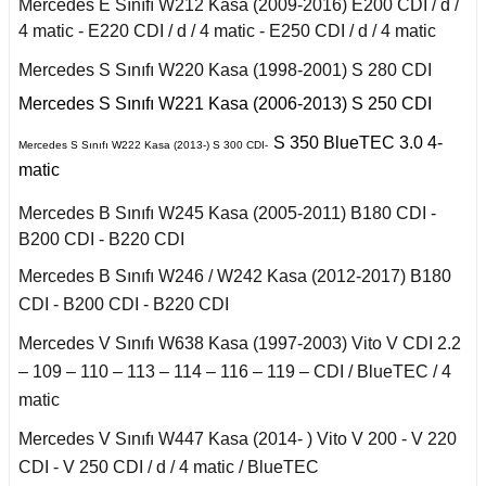
r 2020
Mercedes E Sınıfı W212 Kasa (2009-2016) E200 CDI / d /
Puma 2020-2022
Touareg 2011-
X6 Seri F16 2014
4 matic - E220 CDI / d / 4 matic - E250 CDI / d / 4 matic
A
I
i W140 (1992-1998)
Rcz 2010-2015
uran
Mercedes S Sınıfı W220 Kasa (1998-2001) S 280 CDI
Mercedes S Sınıfı W221 Kasa (2006-2013) S 250 CDI
B
I
2019-2020
si W220 (1998-2005)
S 350 BlueTEC 3.0 4-
Mercedes S Sınıfı W222 Kasa (2013-) S 300 CDI-
a
matic
 C
II
i W221 (2006-2013)
Mercedes B Sınıfı W245 Kasa (2005-2011) B180 CDI -
B200 CDI - B220 CDI
A
 2006-2008
S Serisi W222 (2013-
2021)
Mercedes B Sınıfı W246 / W242 Kasa (2012-2017) B180
o
CDI - B200 CDI - B220 CDI
fira B
 Joy 2013-
orfour (2004-2017)
Mercedes V Sınıfı W638 Kasa (1997-2003) Vito V CDI 2.2
ysse
afira C
– 109 – 110 – 113 – 114 – 116 – 119 – CDI / BlueTEC / 4
 Thalia 2009-2012
matic
ortwo (1999-2018)
Mercedes V Sınıfı W447 Kasa (2014- ) Vito V 200 - V 220
CDI - V 250 CDI / d / 4 matic / BlueTEC
Roadster