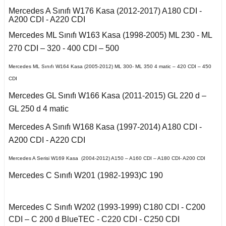
E Serisi W212 (2009-
X2 Seri F39 2018-
2016)
Mercedes A Sınıfı W176 Kasa (2012-2017) A180 CDI -
cirocco
o
508 2018-2021
Mondeo 1996-2000
A200 CDI - A220 CDI
Saxo 1997-2003
Omega B
X3 Seri E83 2003-
Mercedes ML Sınıfı W163 Kasa (1998-2005) ML 230 - ML
E Serisi W213 (2017-)
-Cross
2010
n
Bipper 2010-2017
Mondeo 2000-2007
Xsara 1998-2000
270 CDI – 320 - 400 CDI – 500
ra A
GL Serisi W166 (2011-
oc
X3 Seri F25 2010
udo
Partner 2000-2009
Mondeo 2007-2014
Mercedes ML Sınıfı W164 Kasa (2005-2012) ML 300- ML 350 4 matic – 420 CDI – 450
2015)
Xsara 2001-2006
ectra A
enic I
CDI
go
X4 Seri F26 2013-2018
ici
Partner 2009-2019
Mondeo 2014-2018
GLA Serisi X156
Mercedes GL Sınıfı W166 Kasa (2011-2015) GL 220 d –
ectra B
cenic II
(2013-)
GL 250 d 4 matic
X5 Seri E53 2000-
guan
na
Partner 2020
Mustang 2015-
2006
ectra C
cenic III
GLC Serisi X253
Mercedes A Sınıfı W168 Kasa (1997-2014) A180 CDI -
(2015-)
A200 CDI - A220 CDI
Tiguan 2016-
Rcz 2010-2015
Puma 2020-2022
X5 Seri E70 2007-
fira A
Symbol 2006-2008
2013
GLK Serisi X204
Mercedes A Serisi W169 Kasa (2004-2012) A150 – A160 CDI – A180 CDI- A200 CDI
Touareg 2002-2010
(2008-)
empra
Rifter 2019-2020
fira B
Mercedes C Sınıfı W201 (1982-1993)C 190
Symbol Joy 2013-
X5 Seri F15 2014-2018
Touareg 2011-
ML Serisi W163 (1998-
2005)
afira C
Symbol Thalia 2009-
X6 Seri E71 2007-2014
Mercedes C Sınıfı W202 (1993-1999) C180 CDI - C200
2012
uran
opolino
CDI – C 200 d BlueTEC - C220 CDI - C250 CDI
ML Serisi W164 (2005-