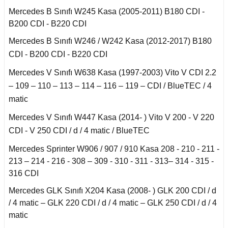
Smart Roadster
Mercedes B Sınıfı W245 Kasa (2005-2011) B180 CDI -
B200 CDI - B220 CDI
Sprinter W906 (2006-
2018)
Mercedes B Sınıfı W246 / W242 Kasa (2012-2017) B180
CDI - B200 CDI - B220 CDI
Vaneo W414 (2002-
2005)
Mercedes V Sınıfı W638 Kasa (1997-2003) Vito V CDI 2.2
– 109 – 110 – 113 – 114 – 116 – 119 – CDI / BlueTEC / 4
Vito Serisi W447
matic
(2014-)
Mercedes V Sınıfı W447 Kasa (2014- ) Vito V 200 - V 220
Vito Serisi W638
CDI - V 250 CDI / d / 4 matic / BlueTEC
(1996-2003)
Mercedes Sprinter W906 / 907 / 910 Kasa 208 - 210 - 211 -
Vito Serisi W639
213 – 214 - 216 - 308 – 309 - 310 - 311 - 313– 314 - 315 -
(2004-2014)
316 CDI
Mercedes GLK Sınıfı X204 Kasa (2008- ) GLK 200 CDI / d
W115 Kasa (1968-
1974)
/ 4 matic – GLK 220 CDI / d / 4 matic – GLK 250 CDI / d / 4
matic
W116 Kasa (1972-