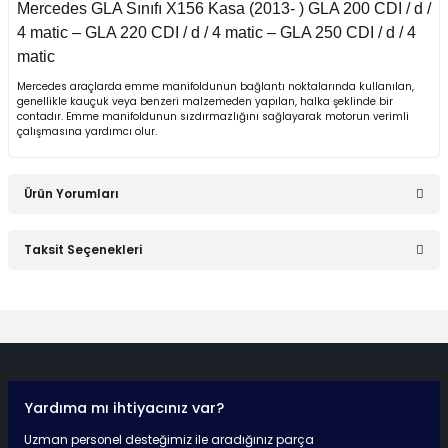
Mercedes GLA Sınıfı X156 Kasa (2013- ) GLA 200 CDI / d /
1980)
4 matic – GLA 220 CDI / d / 4 matic – GLA 250 CDI / d / 4
matic
W123 Kasa (1976-
1984)
Mercedes araçlarda emme manifoldunun bağlantı noktalarında kullanılan,
genellikle kauçuk veya benzeri malzemeden yapılan, halka şeklinde bir
contadır. Emme manifoldunun sızdırmazlığını sağlayarak motorun verimli
W124 Kasa (1984-
çalışmasına yardımcı olur.
1993)
W124 Kasa E Seri
Ürün Yorumları
(1993-1995)
Taksit Seçenekleri
W126 Kasa (1979-
1991)
Bu ürüne ilk yorumu siz yapın!
W201 Kasa (1982-
Yorum Yaz
1993)
X Serisi W470 (2017-)
Yardıma mı ihtiyacınız var?
Hızlı Teslimat
Güvenli Ödeme
Kaliteli Hizmet
Mutlu Müşteri
Uzman personel desteğimiz ile aradığınız parça