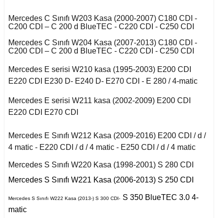
X6 Seri F16 2014
2011)
iant
to
ysse
Mercedes C Sınıfı W203 Kasa (2000-2007) C180 CDI -
C200 CDI – C 200 d BlueTEC - C220 CDI - C250 CDI
S Serisi W140 (1992-
Talisman 2015-
1998)
Mercedes C Sınıfı W204 Kasa (2007-2013) C180 CDI -
C200 CDI – C 200 d BlueTEC - C220 CDI - C250 CDI
Twingo 1993-1997
S Serisi W220 (1998-
2005)
Mercedes E serisi W210 kasa (1995-2003) E200 CDI
y
E220 CDI E230 D- E240 D- E270 CDI - E 280 / 4-matic
S Serisi W221 (2006-
Mercedes E serisi W211 kasa (2002-2009) E200 CDI
2013)
E220 CDI E270 CDI
S Serisi W222 (2013-
2021)
Mercedes E Sınıfı W212 Kasa (2009-2016) E200 CDI / d /
4 matic - E220 CDI / d / 4 matic - E250 CDI / d / 4 matic
Smart Forfour (2004-
2017)
Mercedes S Sınıfı W220 Kasa (1998-2001) S 280 CDI
Mercedes S Sınıfı W221 Kasa (2006-2013) S 250 CDI
Smart Fortwo (1999-
2018)
S 350 BlueTEC 3.0 4-
Mercedes S Sınıfı W222 Kasa (2013-) S 300 CDI-
matic