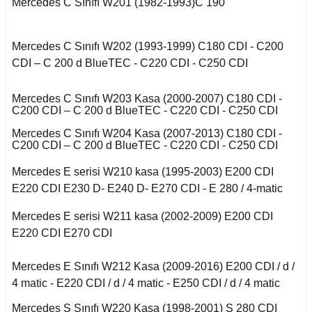
Kuga 2013-2019
Mercedes C Sınıfı W201 (1982-1993)C 190
017-2020
2016)
Q7 2015-
X2 Seri F39 2018-
C5 2008-2015
o VI
a B
 II 2002-2009
Kuga 2019-2022
E Serisi W213 (2017-)
2005-2012
X3 Seri E83 2003-
Mercedes C Sınıfı W202 (1993-1999) C180 CDI - C200
C5 Aircross
11-2014
2010
CDI – C 200 d BlueTEC - C220 CDI - C250 CDI
co
 1993-1996
GL Serisi W166 (2011-
A
 III 2010-2015
Weekend
008-2017
2015)
X3 Seri F25 2010
14-2017
Mercedes C Sınıfı W203 Kasa (2000-2007) C180 CDI -
-Cross
C200 CDI – C 200 d BlueTEC - C220 CDI - C250 CDI
 1996-2000
B
 IV 2015-
X4 Seri F26 2013-2018
nda
isi X156 (2013-)
997-2003
Mercedes C Sınıfı W204 Kasa (2007-2013) C180 CDI -
18-2021
oc
C200 CDI – C 200 d BlueTEC - C220 CDI - C250 CDI
X5 Seri E53 2000-
o
o 2000-2007
isi X253 (2015-)
2006
Mercedes E serisi W210 kasa (1995-2003) E200 CDI
1998-2000
go
2010-2017
E220 CDI E230 D- E240 D- E270 CDI - E 280 / 4-matic
Mondeo 2007-2014
X5 Seri E70 2007-
GLK Serisi X204
B 2021-
guan
2013
Mercedes E serisi W211 kasa (2002-2009) E200 CDI
2001-2006
(2008-)
r 2000-2009
E220 CDI E270 CDI
Mondeo 2014-2018
Tiguan 2016-
X5 Seri F15 2014-2018
 B
si W163 (1998-2005)
Mercedes E Sınıfı W212 Kasa (2009-2016) E200 CDI / d /
r 2009-2019
g 2015-
4 matic - E220 CDI / d / 4 matic - E250 CDI / d / 4 matic
Touareg 2002-2010
X6 Seri E71 2007-2014
ML Serisi W164 (2005-
Mercedes S Sınıfı W220 Kasa (1998-2001) S 280 CDI
2011)