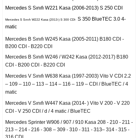
r 2020
Puma 2020-2022
Touareg 2011-
X6 Seri F16 2014
Mercedes S Sınıfı W221 Kasa (2006-2013) S 250 CDI
A
I
i W140 (1992-1998)
Rcz 2010-2015
uran
S 350 BlueTEC 3.0 4-
Mercedes S Sınıfı W222 Kasa (2013-) S 300 CDI-
matic
B
I
2019-2020
si W220 (1998-2005)
Mercedes B Sınıfı W245 Kasa (2005-2011) B180 CDI -
B200 CDI - B220 CDI
a
 C
II
i W221 (2006-2013)
Mercedes B Sınıfı W246 / W242 Kasa (2012-2017) B180
CDI - B200 CDI - B220 CDI
A
 2006-2008
S Serisi W222 (2013-
Mercedes V Sınıfı W638 Kasa (1997-2003) Vito V CDI 2.2
2021)
– 109 – 110 – 113 – 114 – 116 – 119 – CDI / BlueTEC / 4
o
B
 Joy 2013-
matic
orfour (2004-2017)
Mercedes V Sınıfı W447 Kasa (2014- ) Vito V 200 - V 220
ysse
C
 Thalia 2009-2012
CDI - V 250 CDI / d / 4 matic / BlueTEC
ortwo (1999-2018)
Mercedes Sprinter W906 / 907 / 910 Kasa 208 - 210 - 211 -
213 – 214 - 216 - 308 – 309 - 310 - 311 - 313– 314 - 315 -
Roadster
316 CDI