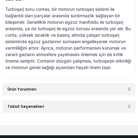
Turboşarj boru contas, bir motorun turboşarj sistemi ile
an 2015-
er W906 (2006-2018)
bağlantılı olan parçalar arasında sızdırmazlık sağlayan bir
bileşendir. Genellikle motorun egzoz manifoldu ile turboşarj
arasında, ya da turboşarj ile egzoz borusu arasında yer alır. Bu
 1993-1997
W414 (2002-2005)
conta, yüksek sıcaklık ve basınç altında çalışan turboşarj
sisteminde egzoz gazlarının sızmasını engelleyerek motorun
verimliliğini artırır. Ayrıca, motorun performansını korumak ve
risi W447 (2014-)
zararlı gazların atmosfere yayılmasını önlemek için de kritik
öneme sahiptir. Contanın düzgün çalışması, turboşarjın etkinliği
ve motorun genel sağlığı açısından hayati önem taşır.
risi W638 (1996-2003)
Ürün Yorumları
risi W639 (2004-2014)
Taksit Seçenekleri
asa (1968-1974)
Bu ürüne ilk yorumu siz yapın!
asa (1972-1980)
Yorum Yaz