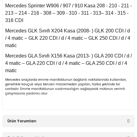
Mercedes Sprinter W906 / 907 / 910 Kasa 208 - 210 - 211 -
an 2015-
213 – 214 - 216 - 308 – 309 - 310 - 311 - 313– 314 - 315 -
er W906 (2006-2018)
316 CDI
 1993-1997
Mercedes GLK Sınıfı X204 Kasa (2008- ) GLK 200 CDI / d
W414 (2002-2005)
/ 4 matic – GLK 220 CDI / d / 4 matic – GLK 250 CDI / d / 4
matic
risi W447 (2014-)
Mercedes GLA Sınıfı X156 Kasa (2013- ) GLA 200 CDI / d /
4 matic – GLA 220 CDI / d / 4 matic – GLA 250 CDI / d / 4
matic
risi W638 (1996-2003)
Mercedes araçlarda emme manifoldunun bağlantı noktalarında kullanılan,
genellikle kauçuk veya benzeri malzemeden yapılan, halka şeklinde bir
contadır. Emme manifoldunun sızdırmazlığını sağlayarak motorun verimli
risi W639 (2004-2014)
çalışmasına yardımcı olur.
asa (1968-1974)
Ürün Yorumları
asa (1972-1980)