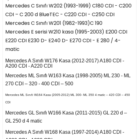
risi W208 (1997-2002)
4 Seri F36 2014-2018
Mercedes C Sınıfı W202 (1993-1999) C180 CDI - C200
Focus 2004-2008
-
CDI – C 200 d BlueTEC - C220 CDI - C250 CDI
 2006-2010
307 2006-2009
Passat B5.5 2001-
C4 2011-2017
D
III 2009-2017
5 Seri E34 1987-1996
2005
risi W209 (2003-2009)
Mercedes C Sınıfı W201 (1982-1993)C 190
Focus 2008-2011
A8 2010-2018 D4
308 2007-2013
Mercedes E serisi W210 kasa (1995-2003) E200 CDI
C4 Cactus
 2013-
 2
5 Seri E39 1996-2003
Passat B6 2005-2010
orsa E
2017-
CLS Serisi W218 (2011-
Focus 2011-2014
E220 CDI E230 D- E240 D- E270 CDI - E 280 / 4-
2017)
308 2014-2017
matic
nd Picasso 2007-2013
5 Seri E60 2001-2010
Passat B7 2011-2014
orsa F
 3
Focus 2014-2018
a
CLS Serisi W219
Mercedes A Sınıfı W176 Kasa (2012-2017) A180 CDI -
8-2018
17-2020
(2004-2011)
C4 Grand Picasso
5 Seri F07 2008-2017
A200 CDI - A220 CDI
Passat B8 2015-
Crossland X
Focus 2018 IV
2013-2017
Mercedes ML Sınıfı W163 Kasa (1998-2005) ML 230 - ML
 2007-2012
24
e W207 (2009-2015)
Q3 2020-
5 Seri F10 2009-2016
Passat CC B7 2009-
96-2004
270 CDI – 320 - 400 CDI – 500
a B
2016
 2002-2013
asso 2007-2012
Mercedes ML Sınıfı W164 Kasa (2005-2012) ML 300- ML 350 4 matic – 420 CDI – 450
 II 2002-2007
Q5 2008-2016
5 Seri G30 2016-2018
31
i W210 (1996-2002)
05-2011
CDI
and
 - 2001
asso 2013-2018
Q5 2017-
X1 Seri E84 2009-2015
Mercedes GL Sınıfı W166 Kasa (2011-2015) GL 220 d –
e 2010-2015
Polo 2021-
998-2001
i W211 (2002-2009)
GL 250 d 4 matic
nsignia
010-2016
Kuga 2008-2012
05-2008
Q7 2006-2014
X1 Seri F48 2015
Mercedes A Sınıfı W168 Kasa (1997-2014) A180 CDI -
2010-2017
 I 1996-1999
İnsignia B
E Serisi W212 (2009-
2002-2004