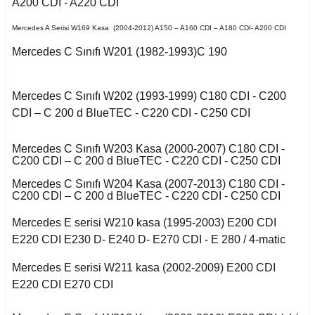
Kuga 2013-2019
A200 CDI - A220 CDI
017-2020
2016)
Q7 2015-
X2 Seri F39 2018-
C5 2008-2015
Mercedes A Serisi W169 Kasa (2004-2012) A150 – A160 CDI – A180 CDI- A200 CDI
o VI
A
 II 2002-2009
Kuga 2019-2022
E Serisi W213 (2017-)
2005-2012
X3 Seri E83 2003-
C5 Aircross
11-2014
Mercedes C Sınıfı W201 (1982-1993)C 190
2010
co
eriva B
 1993-1996
GL Serisi W166 (2011-
 III 2010-2015
Weekend
008-2017
2015)
X3 Seri F25 2010
14-2017
Mercedes C Sınıfı W202 (1993-1999) C180 CDI - C200
kka
-Cross
CDI – C 200 d BlueTEC - C220 CDI - C250 CDI
 1996-2000
 IV 2015-
X4 Seri F26 2013-2018
nda
isi X156 (2013-)
997-2003
18-2021
Mokka B 2021-
oc
Mercedes C Sınıfı W203 Kasa (2000-2007) C180 CDI -
C200 CDI – C 200 d BlueTEC - C220 CDI - C250 CDI
X5 Seri E53 2000-
o
o 2000-2007
isi X253 (2015-)
2006
1998-2000
go
2010-2017
Mercedes C Sınıfı W204 Kasa (2007-2013) C180 CDI -
 B
C200 CDI – C 200 d BlueTEC - C220 CDI - C250 CDI
Mondeo 2007-2014
X5 Seri E70 2007-
GLK Serisi X204
guan
2013
2001-2006
(2008-)
Mercedes E serisi W210 kasa (1995-2003) E200 CDI
r 2000-2009
Mondeo 2014-2018
E220 CDI E230 D- E240 D- E270 CDI - E 280 / 4-matic
Tiguan 2016-
X5 Seri F15 2014-2018
si W163 (1998-2005)
Mercedes E serisi W211 kasa (2002-2009) E200 CDI
r 2009-2019
A
g 2015-
E220 CDI E270 CDI
Touareg 2002-2010
X6 Seri E71 2007-2014
ML Serisi W164 (2005-
2011)