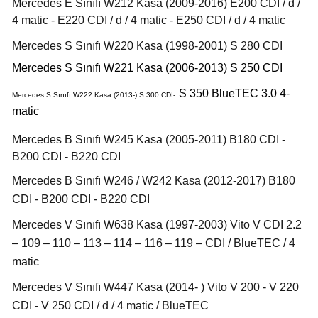
r 2020
B
Mercedes E Sınıfı W212 Kasa (2009-2016) E200 CDI / d /
Puma 2020-2022
Touareg 2011-
X6 Seri F16 2014
4 matic - E220 CDI / d / 4 matic - E250 CDI / d / 4 matic
I
i W140 (1992-1998)
Rcz 2010-2015
uran
Mercedes S Sınıfı W220 Kasa (1998-2001) S 280 CDI
 C
Mercedes S Sınıfı W221 Kasa (2006-2013) S 250 CDI
I
2019-2020
si W220 (1998-2005)
fira A
S 350 BlueTEC 3.0 4-
Mercedes S Sınıfı W222 Kasa (2013-) S 300 CDI-
a
matic
II
fira B
i W221 (2006-2013)
Mercedes B Sınıfı W245 Kasa (2005-2011) B180 CDI -
B200 CDI - B220 CDI
afira C
 2006-2008
S Serisi W222 (2013-
2021)
Mercedes B Sınıfı W246 / W242 Kasa (2012-2017) B180
o
CDI - B200 CDI - B220 CDI
 Joy 2013-
orfour (2004-2017)
Mercedes V Sınıfı W638 Kasa (1997-2003) Vito V CDI 2.2
ysse
– 109 – 110 – 113 – 114 – 116 – 119 – CDI / BlueTEC / 4
 Thalia 2009-2012
matic
ortwo (1999-2018)
Mercedes V Sınıfı W447 Kasa (2014- ) Vito V 200 - V 220
CDI - V 250 CDI / d / 4 matic / BlueTEC
Roadster