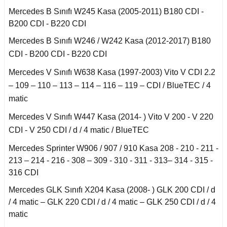
Mercedes B Sınıfı W245 Kasa (2005-2011) B180 CDI -
an 2015-
B200 CDI - B220 CDI
er W906 (2006-2018)
Mercedes B Sınıfı W246 / W242 Kasa (2012-2017) B180
 1993-1997
CDI - B200 CDI - B220 CDI
W414 (2002-2005)
Mercedes V Sınıfı W638 Kasa (1997-2003) Vito V CDI 2.2
– 109 – 110 – 113 – 114 – 116 – 119 – CDI / BlueTEC / 4
risi W447 (2014-)
matic
Mercedes V Sınıfı W447 Kasa (2014- ) Vito V 200 - V 220
risi W638 (1996-2003)
CDI - V 250 CDI / d / 4 matic / BlueTEC
Mercedes Sprinter W906 / 907 / 910 Kasa 208 - 210 - 211 -
risi W639 (2004-2014)
213 – 214 - 216 - 308 – 309 - 310 - 311 - 313– 314 - 315 -
316 CDI
asa (1968-1974)
Mercedes GLK Sınıfı X204 Kasa (2008- ) GLK 200 CDI / d
/ 4 matic – GLK 220 CDI / d / 4 matic – GLK 250 CDI / d / 4
matic
asa (1972-1980)