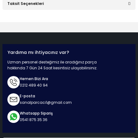
Taksit Seçenekleri
Bu ürüne ilk yorumu siz yapın!
Yorum Yaz
Yardıma mı ihtiyacınız var?
Hızlı Teslimat
Güvenli Ödeme
Kaliteli Hizmet
Mutlu Müşteri
Uzman personel desteğimiz ile aradığınız parça
hakkında 7 Gün 24 Saat kesintisiz ulaşabilirsiniz.
Hemen Bizi Ara
0212 489 40 94
Surpriz Hediyeler
E-posta
sanalparcaci1@gmail.com
Whatsapp Sipariş
0541 875 35 36