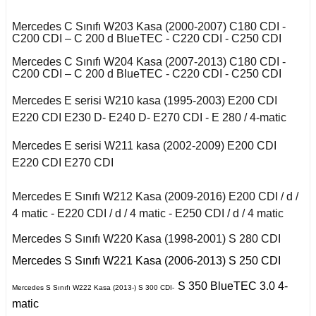
r 2020
Puma 2020-2022
Touareg 2011-
X6 Seri F16 2014
Mercedes C Sınıfı W203 Kasa (2000-2007) C180 CDI -
A
I
i W140 (1992-1998)
C200 CDI – C 200 d BlueTEC - C220 CDI - C250 CDI
Rcz 2010-2015
uran
Mercedes C Sınıfı W204 Kasa (2007-2013) C180 CDI -
C200 CDI – C 200 d BlueTEC - C220 CDI - C250 CDI
B
I
2019-2020
si W220 (1998-2005)
Mercedes E serisi W210 kasa (1995-2003) E200 CDI
a
E220 CDI E230 D- E240 D- E270 CDI - E 280 / 4-matic
 C
II
i W221 (2006-2013)
Mercedes E serisi W211 kasa (2002-2009) E200 CDI
E220 CDI E270 CDI
A
 2006-2008
S Serisi W222 (2013-
2021)
Mercedes E Sınıfı W212 Kasa (2009-2016) E200 CDI / d /
o
fira B
 Joy 2013-
4 matic - E220 CDI / d / 4 matic - E250 CDI / d / 4 matic
orfour (2004-2017)
ysse
Mercedes S Sınıfı W220 Kasa (1998-2001) S 280 CDI
afira C
 Thalia 2009-2012
ortwo (1999-2018)
Mercedes S Sınıfı W221 Kasa (2006-2013) S 250 CDI
S 350 BlueTEC 3.0 4-
Mercedes S Sınıfı W222 Kasa (2013-) S 300 CDI-
matic
Roadster