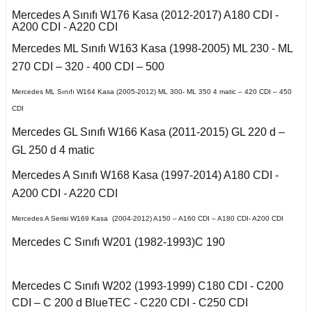
Kuga 2013-2019
017-2020
2016)
Q7 2015-
X2 Seri F39 2018-
C5 2008-2015
Mercedes A Sınıfı W176 Kasa (2012-2017) A180 CDI -
A200 CDI - A220 CDI
o VI
a B
 II 2002-2009
Kuga 2019-2022
E Serisi W213 (2017-)
2005-2012
X3 Seri E83 2003-
C5 Aircross
Mercedes ML Sınıfı W163 Kasa (1998-2005) ML 230 - ML
11-2014
2010
270 CDI – 320 - 400 CDI – 500
co
 1993-1996
GL Serisi W166 (2011-
A
 III 2010-2015
Weekend
008-2017
2015)
X3 Seri F25 2010
14-2017
Mercedes ML Sınıfı W164 Kasa (2005-2012) ML 300- ML 350 4 matic – 420 CDI – 450
-Cross
CDI
 1996-2000
B
 IV 2015-
X4 Seri F26 2013-2018
nda
isi X156 (2013-)
997-2003
Mercedes GL Sınıfı W166 Kasa (2011-2015) GL 220 d –
18-2021
oc
GL 250 d 4 matic
X5 Seri E53 2000-
o
o 2000-2007
isi X253 (2015-)
2006
1998-2000
Mercedes A Sınıfı W168 Kasa (1997-2014) A180 CDI -
go
2010-2017
A200 CDI - A220 CDI
Mondeo 2007-2014
X5 Seri E70 2007-
GLK Serisi X204
B 2021-
guan
2013
2001-2006
(2008-)
Mercedes A Serisi W169 Kasa (2004-2012) A150 – A160 CDI – A180 CDI- A200 CDI
r 2000-2009
Mondeo 2014-2018
Mercedes C Sınıfı W201 (1982-1993)C 190
Tiguan 2016-
X5 Seri F15 2014-2018
 B
si W163 (1998-2005)
r 2009-2019
g 2015-
Touareg 2002-2010
X6 Seri E71 2007-2014
Mercedes C Sınıfı W202 (1993-1999) C180 CDI - C200
ML Serisi W164 (2005-
CDI – C 200 d BlueTEC - C220 CDI - C250 CDI
2011)