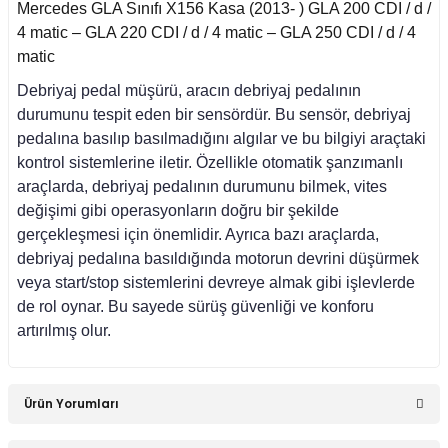
Mercedes GLA Sınıfı X156 Kasa (2013- ) GLA 200 CDI / d /
4 matic – GLA 220 CDI / d / 4 matic – GLA 250 CDI / d / 4
asa (1976-1984)
matic
Debriyaj pedal müşürü, aracın debriyaj pedalının
asa (1984-1993)
durumunu tespit eden bir sensördür. Bu sensör, debriyaj
pedalına basılıp basılmadığını algılar ve bu bilgiyi araçtaki
kontrol sistemlerine iletir. Özellikle otomatik şanzımanlı
sa E Seri (1993-1995)
araçlarda, debriyaj pedalının durumunu bilmek, vites
değişimi gibi operasyonların doğru bir şekilde
asa (1979-1991)
gerçekleşmesi için önemlidir. Ayrıca bazı araçlarda,
debriyaj pedalına basıldığında motorun devrini düşürmek
veya start/stop sistemlerini devreye almak gibi işlevlerde
asa (1982-1993)
de rol oynar. Bu sayede sürüş güvenliği ve konforu
artırılmış olur.
i W470 (2017-)
Ürün Yorumları