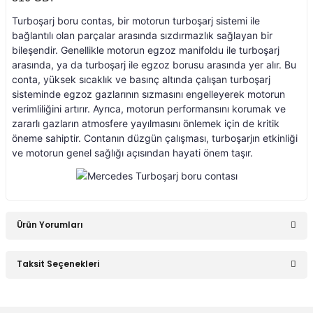
Turboşarj boru contas, bir motorun turboşarj sistemi ile
an 2015-
er W906 (2006-2018)
bağlantılı olan parçalar arasında sızdırmazlık sağlayan bir
bileşendir. Genellikle motorun egzoz manifoldu ile turboşarj
arasında, ya da turboşarj ile egzoz borusu arasında yer alır. Bu
 1993-1997
W414 (2002-2005)
conta, yüksek sıcaklık ve basınç altında çalışan turboşarj
sisteminde egzoz gazlarının sızmasını engelleyerek motorun
verimliliğini artırır. Ayrıca, motorun performansını korumak ve
risi W447 (2014-)
zararlı gazların atmosfere yayılmasını önlemek için de kritik
öneme sahiptir. Contanın düzgün çalışması, turboşarjın etkinliği
ve motorun genel sağlığı açısından hayati önem taşır.
risi W638 (1996-2003)
risi W639 (2004-2014)
Ürün Yorumları
asa (1968-1974)
Taksit Seçenekleri
Bu ürüne ilk yorumu siz yapın!
asa (1972-1980)