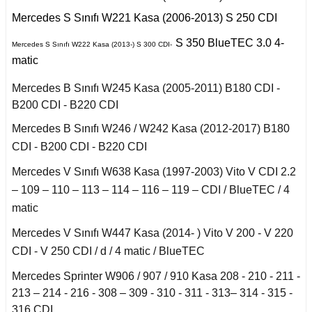
X6 Seri F16 2014
2011)
iant
Mercedes S Sınıfı W221 Kasa (2006-2013) S 250 CDI
to
ysse
S Serisi W140 (1992-
S 350 BlueTEC 3.0 4-
Talisman 2015-
Mercedes S Sınıfı W222 Kasa (2013-) S 300 CDI-
1998)
matic
Twingo 1993-1997
S Serisi W220 (1998-
Mercedes B Sınıfı W245 Kasa (2005-2011) B180 CDI -
2005)
B200 CDI - B220 CDI
y
Mercedes B Sınıfı W246 / W242 Kasa (2012-2017) B180
S Serisi W221 (2006-
2013)
CDI - B200 CDI - B220 CDI
Mercedes V Sınıfı W638 Kasa (1997-2003) Vito V CDI 2.2
S Serisi W222 (2013-
2021)
– 109 – 110 – 113 – 114 – 116 – 119 – CDI / BlueTEC / 4
matic
Smart Forfour (2004-
Mercedes V Sınıfı W447 Kasa (2014- ) Vito V 200 - V 220
2017)
CDI - V 250 CDI / d / 4 matic / BlueTEC
Smart Fortwo (1999-
Mercedes Sprinter W906 / 907 / 910 Kasa 208 - 210 - 211 -
2018)
213 – 214 - 216 - 308 – 309 - 310 - 311 - 313– 314 - 315 -
316 CDI