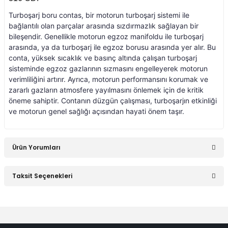
Smart Roadster
Turboşarj boru contas, bir motorun turboşarj sistemi ile
bağlantılı olan parçalar arasında sızdırmazlık sağlayan bir
Sprinter W906 (2006-
2018)
bileşendir. Genellikle motorun egzoz manifoldu ile turboşarj
arasında, ya da turboşarj ile egzoz borusu arasında yer alır. Bu
conta, yüksek sıcaklık ve basınç altında çalışan turboşarj
Vaneo W414 (2002-
2005)
sisteminde egzoz gazlarının sızmasını engelleyerek motorun
verimliliğini artırır. Ayrıca, motorun performansını korumak ve
zararlı gazların atmosfere yayılmasını önlemek için de kritik
Vito Serisi W447
öneme sahiptir. Contanın düzgün çalışması, turboşarjın etkinliği
(2014-)
ve motorun genel sağlığı açısından hayati önem taşır.
Vito Serisi W638
(1996-2003)
Ürün Yorumları
Vito Serisi W639
(2004-2014)
Taksit Seçenekleri
Bu ürüne ilk yorumu siz yapın!
W115 Kasa (1968-
1974)
Yorum Yaz
W116 Kasa (1972-