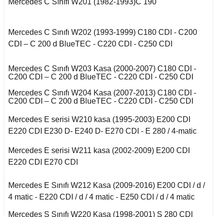
Mercedes C Sınıfı W201 (1982-1993)C 190
E Serisi W212 (2009-
X2 Seri F39 2018-
2016)
cirocco
o
508 2018-2021
Mondeo 1996-2000
Saxo 1997-2003
Omega B
X3 Seri E83 2003-
Mercedes C Sınıfı W202 (1993-1999) C180 CDI - C200
E Serisi W213 (2017-)
-Cross
2010
n
Bipper 2010-2017
Mondeo 2000-2007
CDI – C 200 d BlueTEC - C220 CDI - C250 CDI
Xsara 1998-2000
ra A
GL Serisi W166 (2011-
oc
X3 Seri F25 2010
udo
Partner 2000-2009
Mondeo 2007-2014
2015)
Mercedes C Sınıfı W203 Kasa (2000-2007) C180 CDI -
Xsara 2001-2006
ectra A
enic I
C200 CDI – C 200 d BlueTEC - C220 CDI - C250 CDI
go
X4 Seri F26 2013-2018
ici
Partner 2009-2019
Mondeo 2014-2018
GLA Serisi X156
Mercedes C Sınıfı W204 Kasa (2007-2013) C180 CDI -
ectra B
cenic II
(2013-)
C200 CDI – C 200 d BlueTEC - C220 CDI - C250 CDI
X5 Seri E53 2000-
guan
na
Partner 2020
Mustang 2015-
2006
Mercedes E serisi W210 kasa (1995-2003) E200 CDI
ectra C
cenic III
GLC Serisi X253
(2015-)
E220 CDI E230 D- E240 D- E270 CDI - E 280 / 4-matic
Tiguan 2016-
Rcz 2010-2015
Puma 2020-2022
X5 Seri E70 2007-
fira A
Symbol 2006-2008
2013
Mercedes E serisi W211 kasa (2002-2009) E200 CDI
GLK Serisi X204
Touareg 2002-2010
(2008-)
empra
Rifter 2019-2020
E220 CDI E270 CDI
fira B
Symbol Joy 2013-
X5 Seri F15 2014-2018
Touareg 2011-
ML Serisi W163 (1998-
Mercedes E Sınıfı W212 Kasa (2009-2016) E200 CDI / d /
2005)
afira C
Symbol Thalia 2009-
4 matic - E220 CDI / d / 4 matic - E250 CDI / d / 4 matic
X6 Seri E71 2007-2014
2012
uran
opolino
Mercedes S Sınıfı W220 Kasa (1998-2001) S 280 CDI
ML Serisi W164 (2005-