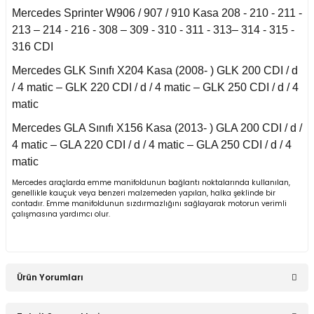
Smart Roadster
Mercedes Sprinter W906 / 907 / 910 Kasa 208 - 210 - 211 -
213 – 214 - 216 - 308 – 309 - 310 - 311 - 313– 314 - 315 -
Sprinter W906 (2006-
316 CDI
2018)
Mercedes GLK Sınıfı X204 Kasa (2008- ) GLK 200 CDI / d
Vaneo W414 (2002-
/ 4 matic – GLK 220 CDI / d / 4 matic – GLK 250 CDI / d / 4
2005)
matic
Mercedes GLA Sınıfı X156 Kasa (2013- ) GLA 200 CDI / d /
Vito Serisi W447
(2014-)
4 matic – GLA 220 CDI / d / 4 matic – GLA 250 CDI / d / 4
matic
Vito Serisi W638
Mercedes araçlarda emme manifoldunun bağlantı noktalarında kullanılan,
(1996-2003)
genellikle kauçuk veya benzeri malzemeden yapılan, halka şeklinde bir
contadır. Emme manifoldunun sızdırmazlığını sağlayarak motorun verimli
çalışmasına yardımcı olur.
Vito Serisi W639
(2004-2014)
W115 Kasa (1968-
1974)
Ürün Yorumları
W116 Kasa (1972-