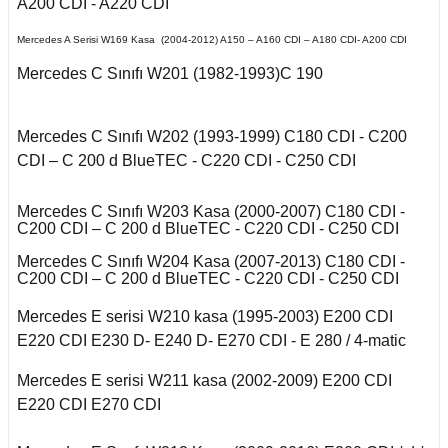
A200 CDI - A220 CDI
E Serisi W212 (2009-
X2 Seri F39 2018-
2016)
cirocco
o
508 2018-2021
Mondeo 1996-2000
Mercedes A Serisi W169 Kasa (2004-2012) A150 – A160 CDI – A180 CDI- A200 CDI
Saxo 1997-2003
Omega B
X3 Seri E83 2003-
E Serisi W213 (2017-)
Mercedes C Sınıfı W201 (1982-1993)C 190
-Cross
2010
n
Bipper 2010-2017
Mondeo 2000-2007
Xsara 1998-2000
ra A
GL Serisi W166 (2011-
oc
X3 Seri F25 2010
udo
Partner 2000-2009
Mondeo 2007-2014
2015)
Mercedes C Sınıfı W202 (1993-1999) C180 CDI - C200
Xsara 2001-2006
ectra A
enic I
CDI – C 200 d BlueTEC - C220 CDI - C250 CDI
go
X4 Seri F26 2013-2018
ici
Partner 2009-2019
Mondeo 2014-2018
GLA Serisi X156
ectra B
cenic II
(2013-)
Mercedes C Sınıfı W203 Kasa (2000-2007) C180 CDI -
C200 CDI – C 200 d BlueTEC - C220 CDI - C250 CDI
X5 Seri E53 2000-
guan
na
Partner 2020
Mustang 2015-
2006
ectra C
cenic III
GLC Serisi X253
Mercedes C Sınıfı W204 Kasa (2007-2013) C180 CDI -
(2015-)
C200 CDI – C 200 d BlueTEC - C220 CDI - C250 CDI
Tiguan 2016-
Rcz 2010-2015
Puma 2020-2022
X5 Seri E70 2007-
fira A
Symbol 2006-2008
2013
GLK Serisi X204
Mercedes E serisi W210 kasa (1995-2003) E200 CDI
Touareg 2002-2010
(2008-)
empra
Rifter 2019-2020
E220 CDI E230 D- E240 D- E270 CDI - E 280 / 4-matic
fira B
Symbol Joy 2013-
X5 Seri F15 2014-2018
Touareg 2011-
ML Serisi W163 (1998-
Mercedes E serisi W211 kasa (2002-2009) E200 CDI
2005)
afira C
Symbol Thalia 2009-
E220 CDI E270 CDI
X6 Seri E71 2007-2014
2012
uran
opolino
ML Serisi W164 (2005-