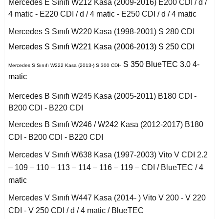
Mercedes E Sınıfı W212 Kasa (2009-2016) E200 CDI / d /
X6 Seri F16 2014
2011)
iant
4 matic - E220 CDI / d / 4 matic - E250 CDI / d / 4 matic
to
ysse
S Serisi W140 (1992-
Mercedes S Sınıfı W220 Kasa (1998-2001) S 280 CDI
Talisman 2015-
1998)
Mercedes S Sınıfı W221 Kasa (2006-2013) S 250 CDI
Twingo 1993-1997
S Serisi W220 (1998-
S 350 BlueTEC 3.0 4-
Mercedes S Sınıfı W222 Kasa (2013-) S 300 CDI-
2005)
matic
y
S Serisi W221 (2006-
Mercedes B Sınıfı W245 Kasa (2005-2011) B180 CDI -
2013)
B200 CDI - B220 CDI
Mercedes B Sınıfı W246 / W242 Kasa (2012-2017) B180
S Serisi W222 (2013-
2021)
CDI - B200 CDI - B220 CDI
Mercedes V Sınıfı W638 Kasa (1997-2003) Vito V CDI 2.2
Smart Forfour (2004-
2017)
– 109 – 110 – 113 – 114 – 116 – 119 – CDI / BlueTEC / 4
matic
Smart Fortwo (1999-
2018)
Mercedes V Sınıfı W447 Kasa (2014- ) Vito V 200 - V 220
CDI - V 250 CDI / d / 4 matic / BlueTEC