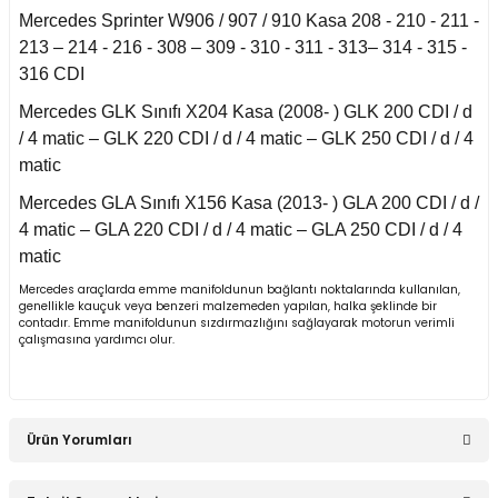
Mercedes Sprinter W906 / 907 / 910 Kasa 208 - 210 - 211 -
an 2015-
213 – 214 - 216 - 308 – 309 - 310 - 311 - 313– 314 - 315 -
er W906 (2006-2018)
316 CDI
 1993-1997
Mercedes GLK Sınıfı X204 Kasa (2008- ) GLK 200 CDI / d
W414 (2002-2005)
/ 4 matic – GLK 220 CDI / d / 4 matic – GLK 250 CDI / d / 4
matic
risi W447 (2014-)
Mercedes GLA Sınıfı X156 Kasa (2013- ) GLA 200 CDI / d /
4 matic – GLA 220 CDI / d / 4 matic – GLA 250 CDI / d / 4
matic
risi W638 (1996-2003)
Mercedes araçlarda emme manifoldunun bağlantı noktalarında kullanılan,
genellikle kauçuk veya benzeri malzemeden yapılan, halka şeklinde bir
contadır. Emme manifoldunun sızdırmazlığını sağlayarak motorun verimli
risi W639 (2004-2014)
çalışmasına yardımcı olur.
asa (1968-1974)
Ürün Yorumları
asa (1972-1980)