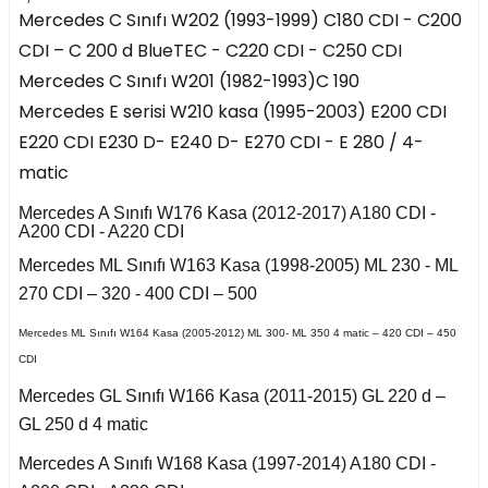
risi W208 (1997-2002)
4 Seri F36 2014-2018
orsa D
Mercedes C Sınıfı W202 (1993-1999) C180 CDI - C200
Focus 2004-2008
-
CDI – C 200 d BlueTEC - C220 CDI - C250 CDI
 2006-2010
307 2006-2009
Passat B5.5 2001-
C4 2011-2017
III 2009-2017
5 Seri E34 1987-1996
orsa E
2005
risi W209 (2003-2009)
Mercedes C Sınıfı W201 (1982-1993)C 190
Focus 2008-2011
A8 2010-2018 D4
308 2007-2013
Mercedes E serisi W210 kasa (1995-2003) E200 CDI
C4 Cactus
 2013-
 2
5 Seri E39 1996-2003
orsa F
Passat B6 2005-2010
2017-
CLS Serisi W218 (2011-
Focus 2011-2014
E220 CDI E230 D- E240 D- E270 CDI - E 280 / 4-
2017)
308 2014-2017
matic
nd Picasso 2007-2013
5 Seri E60 2001-2010
Crossland X
Passat B7 2011-2014
 3
Focus 2014-2018
a
CLS Serisi W219
Mercedes A Sınıfı W176 Kasa (2012-2017) A180 CDI -
8-2018
17-2020
(2004-2011)
C4 Grand Picasso
5 Seri F07 2008-2017
A200 CDI - A220 CDI
Passat B8 2015-
a B
Focus 2018 IV
2013-2017
Mercedes ML Sınıfı W163 Kasa (1998-2005) ML 230 - ML
 2007-2012
24
e W207 (2009-2015)
Q3 2020-
5 Seri F10 2009-2016
Passat CC B7 2009-
96-2004
270 CDI – 320 - 400 CDI – 500
2016
 2002-2013
and
asso 2007-2012
Mercedes ML Sınıfı W164 Kasa (2005-2012) ML 300- ML 350 4 matic – 420 CDI – 450
 II 2002-2007
Q5 2008-2016
5 Seri G30 2016-2018
31
i W210 (1996-2002)
05-2011
CDI
nsignia
 - 2001
asso 2013-2018
Q5 2017-
X1 Seri E84 2009-2015
Mercedes GL Sınıfı W166 Kasa (2011-2015) GL 220 d –
e 2010-2015
Polo 2021-
998-2001
i W211 (2002-2009)
İnsignia B
GL 250 d 4 matic
010-2016
Kuga 2008-2012
05-2008
Q7 2006-2014
X1 Seri F48 2015
Mercedes A Sınıfı W168 Kasa (1997-2014) A180 CDI -
2010-2017
 I 1996-1999
E Serisi W212 (2009-
A
2002-2004