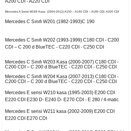
Kuga 2013-2019
A200 CDI - A220 CDI
017-2020
2016)
Q7 2015-
X2 Seri F39 2018-
C5 2008-2015
Mercedes A Serisi W169 Kasa (2004-2012) A150 – A160 CDI – A180 CDI- A200 CDI
o VI
 II 2002-2009
Kuga 2019-2022
eriva B
E Serisi W213 (2017-)
2005-2012
X3 Seri E83 2003-
C5 Aircross
11-2014
Mercedes C Sınıfı W201 (1982-1993)C 190
2010
co
kka
 1993-1996
GL Serisi W166 (2011-
 III 2010-2015
Weekend
008-2017
2015)
X3 Seri F25 2010
14-2017
Mercedes C Sınıfı W202 (1993-1999) C180 CDI - C200
Mokka B 2021-
-Cross
CDI – C 200 d BlueTEC - C220 CDI - C250 CDI
 1996-2000
 IV 2015-
X4 Seri F26 2013-2018
nda
isi X156 (2013-)
997-2003
18-2021
oc
 B
Mercedes C Sınıfı W203 Kasa (2000-2007) C180 CDI -
C200 CDI – C 200 d BlueTEC - C220 CDI - C250 CDI
X5 Seri E53 2000-
o
o 2000-2007
isi X253 (2015-)
2006
1998-2000
go
2010-2017
Mercedes C Sınıfı W204 Kasa (2007-2013) C180 CDI -
C200 CDI – C 200 d BlueTEC - C220 CDI - C250 CDI
Mondeo 2007-2014
X5 Seri E70 2007-
GLK Serisi X204
guan
2013
2001-2006
(2008-)
Mercedes E serisi W210 kasa (1995-2003) E200 CDI
r 2000-2009
A
Mondeo 2014-2018
E220 CDI E230 D- E240 D- E270 CDI - E 280 / 4-matic
Tiguan 2016-
X5 Seri F15 2014-2018
si W163 (1998-2005)
Mercedes E serisi W211 kasa (2002-2009) E200 CDI
r 2009-2019
g 2015-
B
E220 CDI E270 CDI
Touareg 2002-2010
X6 Seri E71 2007-2014
ML Serisi W164 (2005-
2011)