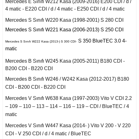
r 2020
Mercedes E Sınıfı W212 Kasa (2009-2016) E200 CDI / d /
Puma 2020-2022
Touareg 2011-
X6 Seri F16 2014
 C
4 matic - E220 CDI / d / 4 matic - E250 CDI / d / 4 matic
I
i W140 (1992-1998)
Rcz 2010-2015
uran
Mercedes S Sınıfı W220 Kasa (1998-2001) S 280 CDI
fira A
Mercedes S Sınıfı W221 Kasa (2006-2013) S 250 CDI
I
2019-2020
si W220 (1998-2005)
fira B
S 350 BlueTEC 3.0 4-
Mercedes S Sınıfı W222 Kasa (2013-) S 300 CDI-
a
matic
II
afira C
i W221 (2006-2013)
Mercedes B Sınıfı W245 Kasa (2005-2011) B180 CDI -
B200 CDI - B220 CDI
 2006-2008
S Serisi W222 (2013-
2021)
Mercedes B Sınıfı W246 / W242 Kasa (2012-2017) B180
o
CDI - B200 CDI - B220 CDI
 Joy 2013-
orfour (2004-2017)
Mercedes V Sınıfı W638 Kasa (1997-2003) Vito V CDI 2.2
ysse
– 109 – 110 – 113 – 114 – 116 – 119 – CDI / BlueTEC / 4
 Thalia 2009-2012
matic
ortwo (1999-2018)
Mercedes V Sınıfı W447 Kasa (2014- ) Vito V 200 - V 220
CDI - V 250 CDI / d / 4 matic / BlueTEC
Roadster