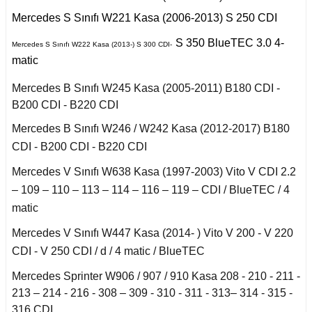
r 2020
Puma 2020-2022
Touareg 2011-
X6 Seri F16 2014
Mercedes S Sınıfı W221 Kasa (2006-2013) S 250 CDI
A
I
i W140 (1992-1998)
Rcz 2010-2015
uran
S 350 BlueTEC 3.0 4-
Mercedes S Sınıfı W222 Kasa (2013-) S 300 CDI-
matic
B
I
2019-2020
si W220 (1998-2005)
Mercedes B Sınıfı W245 Kasa (2005-2011) B180 CDI -
B200 CDI - B220 CDI
a
 C
II
i W221 (2006-2013)
Mercedes B Sınıfı W246 / W242 Kasa (2012-2017) B180
CDI - B200 CDI - B220 CDI
fira A
 2006-2008
S Serisi W222 (2013-
Mercedes V Sınıfı W638 Kasa (1997-2003) Vito V CDI 2.2
2021)
– 109 – 110 – 113 – 114 – 116 – 119 – CDI / BlueTEC / 4
fira B
o
 Joy 2013-
matic
orfour (2004-2017)
afira C
Mercedes V Sınıfı W447 Kasa (2014- ) Vito V 200 - V 220
ysse
 Thalia 2009-2012
CDI - V 250 CDI / d / 4 matic / BlueTEC
ortwo (1999-2018)
Mercedes Sprinter W906 / 907 / 910 Kasa 208 - 210 - 211 -
213 – 214 - 216 - 308 – 309 - 310 - 311 - 313– 314 - 315 -
Roadster
316 CDI