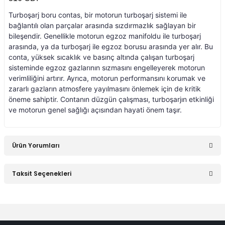
Turboşarj boru contas, bir motorun turboşarj sistemi ile
an 2015-
er W906 (2006-2018)
bağlantılı olan parçalar arasında sızdırmazlık sağlayan bir
bileşendir. Genellikle motorun egzoz manifoldu ile turboşarj
arasında, ya da turboşarj ile egzoz borusu arasında yer alır. Bu
 1993-1997
W414 (2002-2005)
conta, yüksek sıcaklık ve basınç altında çalışan turboşarj
sisteminde egzoz gazlarının sızmasını engelleyerek motorun
verimliliğini artırır. Ayrıca, motorun performansını korumak ve
risi W447 (2014-)
zararlı gazların atmosfere yayılmasını önlemek için de kritik
öneme sahiptir. Contanın düzgün çalışması, turboşarjın etkinliği
ve motorun genel sağlığı açısından hayati önem taşır.
risi W638 (1996-2003)
Ürün Yorumları
risi W639 (2004-2014)
Taksit Seçenekleri
asa (1968-1974)
Bu ürüne ilk yorumu siz yapın!
asa (1972-1980)
Yorum Yaz