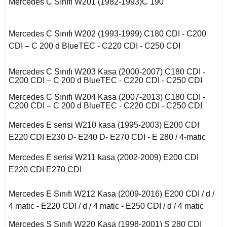
Kuga 2013-2019
Mercedes C Sınıfı W201 (1982-1993)C 190
017-2020
2016)
Q7 2015-
X2 Seri F39 2018-
C5 2008-2015
o VI
a B
 II 2002-2009
Kuga 2019-2022
E Serisi W213 (2017-)
2005-2012
X3 Seri E83 2003-
Mercedes C Sınıfı W202 (1993-1999) C180 CDI - C200
C5 Aircross
11-2014
2010
CDI – C 200 d BlueTEC - C220 CDI - C250 CDI
co
 1993-1996
GL Serisi W166 (2011-
A
 III 2010-2015
Weekend
008-2017
2015)
X3 Seri F25 2010
14-2017
Mercedes C Sınıfı W203 Kasa (2000-2007) C180 CDI -
-Cross
C200 CDI – C 200 d BlueTEC - C220 CDI - C250 CDI
 1996-2000
B
 IV 2015-
X4 Seri F26 2013-2018
nda
isi X156 (2013-)
997-2003
Mercedes C Sınıfı W204 Kasa (2007-2013) C180 CDI -
18-2021
oc
C200 CDI – C 200 d BlueTEC - C220 CDI - C250 CDI
X5 Seri E53 2000-
o
o 2000-2007
isi X253 (2015-)
2006
Mercedes E serisi W210 kasa (1995-2003) E200 CDI
1998-2000
go
2010-2017
E220 CDI E230 D- E240 D- E270 CDI - E 280 / 4-matic
Mondeo 2007-2014
X5 Seri E70 2007-
GLK Serisi X204
B 2021-
guan
2013
Mercedes E serisi W211 kasa (2002-2009) E200 CDI
2001-2006
(2008-)
r 2000-2009
E220 CDI E270 CDI
Mondeo 2014-2018
Tiguan 2016-
X5 Seri F15 2014-2018
 B
si W163 (1998-2005)
Mercedes E Sınıfı W212 Kasa (2009-2016) E200 CDI / d /
r 2009-2019
g 2015-
4 matic - E220 CDI / d / 4 matic - E250 CDI / d / 4 matic
Touareg 2002-2010
X6 Seri E71 2007-2014
ML Serisi W164 (2005-
Mercedes S Sınıfı W220 Kasa (1998-2001) S 280 CDI
2011)