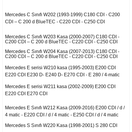
Kuga 2013-2019
017-2020
2016)
Q7 2015-
X2 Seri F39 2018-
C5 2008-2015
eriva B
o VI
Mercedes C Sınıfı W202 (1993-1999) C180 CDI - C200
 II 2002-2009
Kuga 2019-2022
E Serisi W213 (2017-)
2005-2012
X3 Seri E83 2003-
C5 Aircross
11-2014
CDI – C 200 d BlueTEC - C220 CDI - C250 CDI
2010
kka
co
 1993-1996
GL Serisi W166 (2011-
 III 2010-2015
Weekend
Mercedes C Sınıfı W203 Kasa (2000-2007) C180 CDI -
008-2017
2015)
X3 Seri F25 2010
14-2017
Mokka B 2021-
C200 CDI – C 200 d BlueTEC - C220 CDI - C250 CDI
-Cross
 1996-2000
Mercedes C Sınıfı W204 Kasa (2007-2013) C180 CDI -
 IV 2015-
X4 Seri F26 2013-2018
nda
isi X156 (2013-)
997-2003
C200 CDI – C 200 d BlueTEC - C220 CDI - C250 CDI
 B
18-2021
oc
X5 Seri E53 2000-
Mercedes E serisi W210 kasa (1995-2003) E200 CDI
o
o 2000-2007
isi X253 (2015-)
2006
1998-2000
E220 CDI E230 D- E240 D- E270 CDI - E 280 / 4-matic
go
2010-2017
Mondeo 2007-2014
Mercedes E serisi W211 kasa (2002-2009) E200 CDI
X5 Seri E70 2007-
GLK Serisi X204
guan
2013
2001-2006
(2008-)
E220 CDI E270 CDI
A
r 2000-2009
Mondeo 2014-2018
Tiguan 2016-
X5 Seri F15 2014-2018
Mercedes E Sınıfı W212 Kasa (2009-2016) E200 CDI / d /
si W163 (1998-2005)
B
r 2009-2019
4 matic - E220 CDI / d / 4 matic - E250 CDI / d / 4 matic
g 2015-
Touareg 2002-2010
X6 Seri E71 2007-2014
Mercedes S Sınıfı W220 Kasa (1998-2001) S 280 CDI
ML Serisi W164 (2005-
2011)