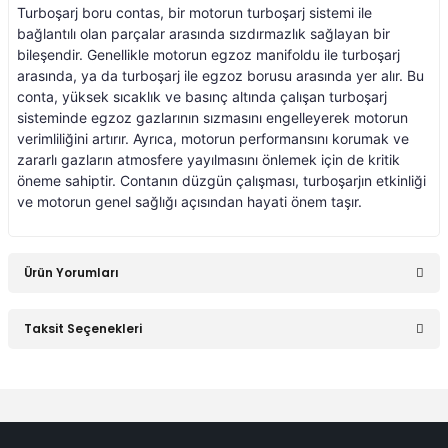
Turboşarj boru contas, bir motorun turboşarj sistemi ile
bağlantılı olan parçalar arasında sızdırmazlık sağlayan bir
an 2015-
er W906 (2006-2018)
bileşendir. Genellikle motorun egzoz manifoldu ile turboşarj
arasında, ya da turboşarj ile egzoz borusu arasında yer alır. Bu
conta, yüksek sıcaklık ve basınç altında çalışan turboşarj
 1993-1997
W414 (2002-2005)
sisteminde egzoz gazlarının sızmasını engelleyerek motorun
verimliliğini artırır. Ayrıca, motorun performansını korumak ve
zararlı gazların atmosfere yayılmasını önlemek için de kritik
risi W447 (2014-)
öneme sahiptir. Contanın düzgün çalışması, turboşarjın etkinliği
ve motorun genel sağlığı açısından hayati önem taşır.
risi W638 (1996-2003)
Ürün Yorumları
risi W639 (2004-2014)
Taksit Seçenekleri
Bu ürüne ilk yorumu siz yapın!
asa (1968-1974)
Yorum Yaz
asa (1972-1980)