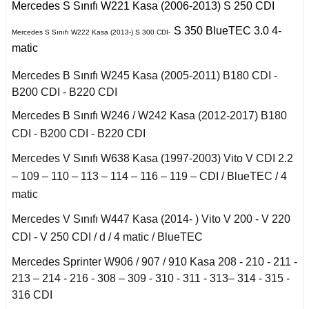
 C
r 2020
Puma 2020-2022
Mercedes S Sınıfı W221 Kasa (2006-2013) S 250 CDI
Touareg 2011-
X6 Seri F16 2014
I
S 350 BlueTEC 3.0 4-
Mercedes S Sınıfı W222 Kasa (2013-) S 300 CDI-
i W140 (1992-1998)
fira A
Rcz 2010-2015
uran
matic
I
fira B
Mercedes B Sınıfı W245 Kasa (2005-2011) B180 CDI -
2019-2020
si W220 (1998-2005)
B200 CDI - B220 CDI
a
afira C
Mercedes B Sınıfı W246 / W242 Kasa (2012-2017) B180
II
i W221 (2006-2013)
CDI - B200 CDI - B220 CDI
Mercedes V Sınıfı W638 Kasa (1997-2003) Vito V CDI 2.2
 2006-2008
S Serisi W222 (2013-
2021)
– 109 – 110 – 113 – 114 – 116 – 119 – CDI / BlueTEC / 4
o
matic
 Joy 2013-
orfour (2004-2017)
Mercedes V Sınıfı W447 Kasa (2014- ) Vito V 200 - V 220
ysse
CDI - V 250 CDI / d / 4 matic / BlueTEC
 Thalia 2009-2012
ortwo (1999-2018)
Mercedes Sprinter W906 / 907 / 910 Kasa 208 - 210 - 211 -
213 – 214 - 216 - 308 – 309 - 310 - 311 - 313– 314 - 315 -
316 CDI
Roadster