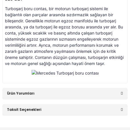
Turboşarj boru contas, bir motorun turboşarj sistemi ile
an 2015-
er W906 (2006-2018)
bağlantılı olan parçalar arasında sızdırmazlık sağlayan bir
bileşendir. Genellikle motorun egzoz manifoldu ile turboşarj
arasında, ya da turboşarj ile egzoz borusu arasında yer alır. Bu
 1993-1997
W414 (2002-2005)
conta, yüksek sıcaklık ve basınç altında çalışan turboşarj
sisteminde egzoz gazlarının sızmasını engelleyerek motorun
verimliliğini artırır. Ayrıca, motorun performansını korumak ve
risi W447 (2014-)
zararlı gazların atmosfere yayılmasını önlemek için de kritik
öneme sahiptir. Contanın düzgün çalışması, turboşarjın etkinliği
ve motorun genel sağlığı açısından hayati önem taşır.
risi W638 (1996-2003)
risi W639 (2004-2014)
Ürün Yorumları
asa (1968-1974)
Taksit Seçenekleri
Bu ürüne ilk yorumu siz yapın!
asa (1972-1980)