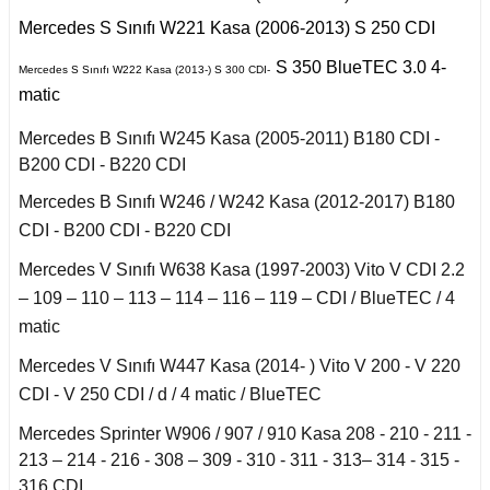
r 2020
B
Puma 2020-2022
Touareg 2011-
X6 Seri F16 2014
Mercedes S Sınıfı W221 Kasa (2006-2013) S 250 CDI
I
i W140 (1992-1998)
Rcz 2010-2015
uran
S 350 BlueTEC 3.0 4-
 C
Mercedes S Sınıfı W222 Kasa (2013-) S 300 CDI-
matic
I
2019-2020
si W220 (1998-2005)
fira A
Mercedes B Sınıfı W245 Kasa (2005-2011) B180 CDI -
B200 CDI - B220 CDI
a
II
fira B
i W221 (2006-2013)
Mercedes B Sınıfı W246 / W242 Kasa (2012-2017) B180
CDI - B200 CDI - B220 CDI
afira C
 2006-2008
S Serisi W222 (2013-
Mercedes V Sınıfı W638 Kasa (1997-2003) Vito V CDI 2.2
2021)
– 109 – 110 – 113 – 114 – 116 – 119 – CDI / BlueTEC / 4
o
 Joy 2013-
matic
orfour (2004-2017)
Mercedes V Sınıfı W447 Kasa (2014- ) Vito V 200 - V 220
ysse
 Thalia 2009-2012
CDI - V 250 CDI / d / 4 matic / BlueTEC
ortwo (1999-2018)
Mercedes Sprinter W906 / 907 / 910 Kasa 208 - 210 - 211 -
213 – 214 - 216 - 308 – 309 - 310 - 311 - 313– 314 - 315 -
Roadster
316 CDI