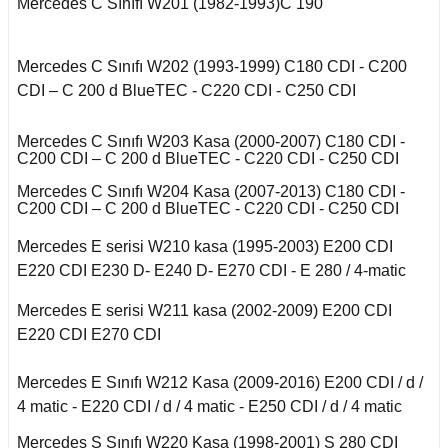
Kuga 2013-2019
Mercedes C Sınıfı W201 (1982-1993)C 190
017-2020
2016)
Q7 2015-
X2 Seri F39 2018-
C5 2008-2015
o VI
A
 II 2002-2009
Kuga 2019-2022
E Serisi W213 (2017-)
2005-2012
X3 Seri E83 2003-
Mercedes C Sınıfı W202 (1993-1999) C180 CDI - C200
C5 Aircross
11-2014
2010
CDI – C 200 d BlueTEC - C220 CDI - C250 CDI
co
eriva B
 1993-1996
GL Serisi W166 (2011-
 III 2010-2015
Weekend
008-2017
2015)
X3 Seri F25 2010
14-2017
Mercedes C Sınıfı W203 Kasa (2000-2007) C180 CDI -
kka
-Cross
C200 CDI – C 200 d BlueTEC - C220 CDI - C250 CDI
 1996-2000
 IV 2015-
X4 Seri F26 2013-2018
nda
isi X156 (2013-)
997-2003
Mercedes C Sınıfı W204 Kasa (2007-2013) C180 CDI -
18-2021
Mokka B 2021-
oc
C200 CDI – C 200 d BlueTEC - C220 CDI - C250 CDI
X5 Seri E53 2000-
o
o 2000-2007
isi X253 (2015-)
2006
Mercedes E serisi W210 kasa (1995-2003) E200 CDI
1998-2000
go
2010-2017
 B
E220 CDI E230 D- E240 D- E270 CDI - E 280 / 4-matic
Mondeo 2007-2014
X5 Seri E70 2007-
GLK Serisi X204
guan
2013
Mercedes E serisi W211 kasa (2002-2009) E200 CDI
2001-2006
(2008-)
r 2000-2009
E220 CDI E270 CDI
Mondeo 2014-2018
Tiguan 2016-
X5 Seri F15 2014-2018
si W163 (1998-2005)
Mercedes E Sınıfı W212 Kasa (2009-2016) E200 CDI / d /
r 2009-2019
A
g 2015-
4 matic - E220 CDI / d / 4 matic - E250 CDI / d / 4 matic
Touareg 2002-2010
X6 Seri E71 2007-2014
ML Serisi W164 (2005-
Mercedes S Sınıfı W220 Kasa (1998-2001) S 280 CDI
2011)