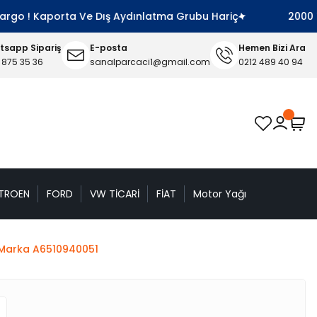
o ! Kaporta Ve Dış Aydınlatma Grubu Hariç
2000 TL Ve 
sapp Sipariş
E-posta
Hemen Bizi Ara
 875 35 36
sanalparcaci1@gmail.com
0212 489 40 94
TROEN
FORD
VW TİCARİ
FİAT
Motor Yağı
 Marka A6510940051