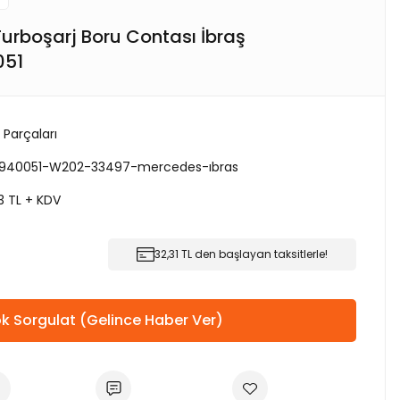
rboşarj Boru Contası İbraş
051
 Parçaları
0940051-W202-33497-mercedes-ıbras
3 TL + KDV
32,31 TL den başlayan taksitlerle!
k Sorgulat (Gelince Haber Ver)