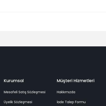
Bu ürüne ilk yorumu siz yapın!
Yorum Yaz
deme
Kaliteli Hizmet
Mutlu Müşteri
Surpriz Hediyeler
Kurumsal
Müşteri Hizmetleri
Mesafeli Satış Sözleşmesi
Hakkımızda
Üyelik Sözleşmesi
İade Talep Formu