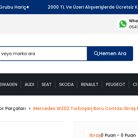
 Hariç
2000 TL Ve Üzeri Alışverişlerde Ücretsiz Karg
What
0541
Hemen Ara
KSWAGEN
AUDI
SEAT
SKODA
RENAULT
PEUGEOT
CI
r Parçaları
Mercedes W202 Turboşarj Boru Contası İbraş
İbraş
0 Puan - 0 Puan