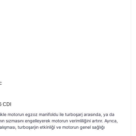
ic
16 CDI
llikle motorun egzoz manifoldu ile turboşarj arasında, ya da
 sızmasını engelleyerek motorun verimliliğini artırır. Ayrıca,
ışması, turboşarjın etkinliği ve motorun genel sağlığı