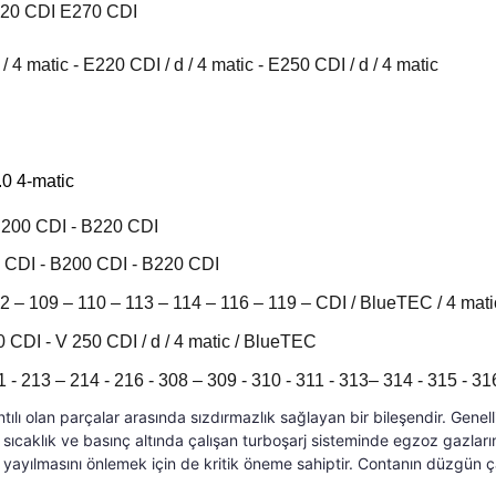
220 CDI E270 CDI
 matic - E220 CDI / d / 4 matic - E250 CDI / d / 4 matic
0 4-matic
B200 CDI - B220 CDI
 CDI - B200 CDI - B220 CDI
2 – 109 – 110 – 113 – 114 – 116 – 119 – CDI / BlueTEC / 4 mat
 CDI - V 250 CDI / d / 4 matic / BlueTEC
 - 213 – 214 - 216 - 308 – 309 - 310 - 311 - 313– 314 - 315 - 3
ntılı olan parçalar arasında sızdırmazlık sağlayan bir bileşendir. Gene
sıcaklık ve basınç altında çalışan turboşarj sisteminde egzoz gazlarının
ayılmasını önlemek için de kritik öneme sahiptir. Contanın düzgün çal