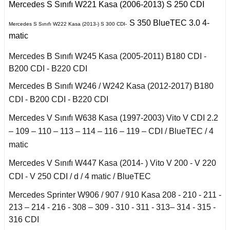
Mercedes S Sınıfı W221 Kasa (2006-2013) S 250 CDI
X6 Seri F16 2014
2011)
iant
to
ysse
S 350 BlueTEC 3.0 4-
Mercedes S Sınıfı W222 Kasa (2013-) S 300 CDI-
S Serisi W140 (1992-
Talisman 2015-
matic
1998)
Mercedes B Sınıfı W245 Kasa (2005-2011) B180 CDI -
Twingo 1993-1997
S Serisi W220 (1998-
B200 CDI - B220 CDI
2005)
y
Mercedes B Sınıfı W246 / W242 Kasa (2012-2017) B180
S Serisi W221 (2006-
CDI - B200 CDI - B220 CDI
2013)
Mercedes V Sınıfı W638 Kasa (1997-2003) Vito V CDI 2.2
– 109 – 110 – 113 – 114 – 116 – 119 – CDI / BlueTEC / 4
S Serisi W222 (2013-
2021)
matic
Mercedes V Sınıfı W447 Kasa (2014- ) Vito V 200 - V 220
Smart Forfour (2004-
2017)
CDI - V 250 CDI / d / 4 matic / BlueTEC
Mercedes Sprinter W906 / 907 / 910 Kasa 208 - 210 - 211 -
Smart Fortwo (1999-
2018)
213 – 214 - 216 - 308 – 309 - 310 - 311 - 313– 314 - 315 -
316 CDI