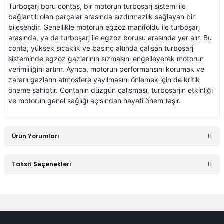
Smart Roadster
Turboşarj boru contas, bir motorun turboşarj sistemi ile
bağlantılı olan parçalar arasında sızdırmazlık sağlayan bir
Sprinter W906 (2006-
bileşendir. Genellikle motorun egzoz manifoldu ile turboşarj
2018)
arasında, ya da turboşarj ile egzoz borusu arasında yer alır. Bu
conta, yüksek sıcaklık ve basınç altında çalışan turboşarj
sisteminde egzoz gazlarının sızmasını engelleyerek motorun
Vaneo W414 (2002-
2005)
verimliliğini artırır. Ayrıca, motorun performansını korumak ve
zararlı gazların atmosfere yayılmasını önlemek için de kritik
öneme sahiptir. Contanın düzgün çalışması, turboşarjın etkinliği
Vito Serisi W447
(2014-)
ve motorun genel sağlığı açısından hayati önem taşır.
Vito Serisi W638
(1996-2003)
Ürün Yorumları
Vito Serisi W639
Taksit Seçenekleri
(2004-2014)
Bu ürüne ilk yorumu siz yapın!
W115 Kasa (1968-
1974)
Yorum Yaz
W116 Kasa (1972-