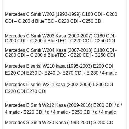
E Serisi W212 (2009-
X2 Seri F39 2018-
2016)
cirocco
o
508 2018-2021
Mondeo 1996-2000
Saxo 1997-2003
Omega B
Mercedes C Sınıfı W202 (1993-1999) C180 CDI - C200
X3 Seri E83 2003-
E Serisi W213 (2017-)
CDI – C 200 d BlueTEC - C220 CDI - C250 CDI
-Cross
2010
n
Bipper 2010-2017
Mondeo 2000-2007
Xsara 1998-2000
ra A
GL Serisi W166 (2011-
Mercedes C Sınıfı W203 Kasa (2000-2007) C180 CDI -
oc
X3 Seri F25 2010
udo
Partner 2000-2009
Mondeo 2007-2014
2015)
C200 CDI – C 200 d BlueTEC - C220 CDI - C250 CDI
Xsara 2001-2006
ectra A
enic I
Mercedes C Sınıfı W204 Kasa (2007-2013) C180 CDI -
go
X4 Seri F26 2013-2018
ici
Partner 2009-2019
Mondeo 2014-2018
GLA Serisi X156
C200 CDI – C 200 d BlueTEC - C220 CDI - C250 CDI
ectra B
cenic II
(2013-)
X5 Seri E53 2000-
guan
Mercedes E serisi W210 kasa (1995-2003) E200 CDI
na
Partner 2020
Mustang 2015-
2006
ectra C
cenic III
GLC Serisi X253
E220 CDI E230 D- E240 D- E270 CDI - E 280 / 4-matic
(2015-)
Tiguan 2016-
Rcz 2010-2015
Puma 2020-2022
Mercedes E serisi W211 kasa (2002-2009) E200 CDI
X5 Seri E70 2007-
fira A
Symbol 2006-2008
2013
GLK Serisi X204
E220 CDI E270 CDI
Touareg 2002-2010
(2008-)
empra
Rifter 2019-2020
fira B
Symbol Joy 2013-
X5 Seri F15 2014-2018
Mercedes E Sınıfı W212 Kasa (2009-2016) E200 CDI / d /
Touareg 2011-
ML Serisi W163 (1998-
4 matic - E220 CDI / d / 4 matic - E250 CDI / d / 4 matic
2005)
afira C
Symbol Thalia 2009-
X6 Seri E71 2007-2014
2012
Mercedes S Sınıfı W220 Kasa (1998-2001) S 280 CDI
uran
opolino
ML Serisi W164 (2005-