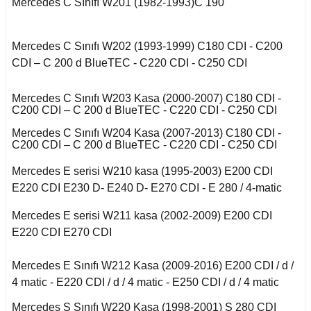
Mercedes C Sınıfı W201 (1982-1993)C 190
E Serisi W212 (2009-
X2 Seri F39 2018-
2016)
cirocco
o
508 2018-2021
Mondeo 1996-2000
Saxo 1997-2003
Omega B
X3 Seri E83 2003-
Mercedes C Sınıfı W202 (1993-1999) C180 CDI - C200
E Serisi W213 (2017-)
-Cross
2010
n
Bipper 2010-2017
Mondeo 2000-2007
CDI – C 200 d BlueTEC - C220 CDI - C250 CDI
Xsara 1998-2000
ra A
GL Serisi W166 (2011-
oc
X3 Seri F25 2010
udo
Partner 2000-2009
Mondeo 2007-2014
2015)
Mercedes C Sınıfı W203 Kasa (2000-2007) C180 CDI -
Xsara 2001-2006
ectra A
enic I
C200 CDI – C 200 d BlueTEC - C220 CDI - C250 CDI
go
X4 Seri F26 2013-2018
ici
Partner 2009-2019
Mondeo 2014-2018
GLA Serisi X156
Mercedes C Sınıfı W204 Kasa (2007-2013) C180 CDI -
ectra B
cenic II
(2013-)
C200 CDI – C 200 d BlueTEC - C220 CDI - C250 CDI
X5 Seri E53 2000-
guan
na
Partner 2020
Mustang 2015-
2006
Mercedes E serisi W210 kasa (1995-2003) E200 CDI
ectra C
cenic III
GLC Serisi X253
(2015-)
E220 CDI E230 D- E240 D- E270 CDI - E 280 / 4-matic
Tiguan 2016-
Rcz 2010-2015
Puma 2020-2022
X5 Seri E70 2007-
fira A
Symbol 2006-2008
2013
Mercedes E serisi W211 kasa (2002-2009) E200 CDI
GLK Serisi X204
Touareg 2002-2010
(2008-)
empra
Rifter 2019-2020
E220 CDI E270 CDI
fira B
Symbol Joy 2013-
X5 Seri F15 2014-2018
Touareg 2011-
ML Serisi W163 (1998-
Mercedes E Sınıfı W212 Kasa (2009-2016) E200 CDI / d /
2005)
afira C
Symbol Thalia 2009-
4 matic - E220 CDI / d / 4 matic - E250 CDI / d / 4 matic
X6 Seri E71 2007-2014
2012
uran
opolino
Mercedes S Sınıfı W220 Kasa (1998-2001) S 280 CDI
ML Serisi W164 (2005-