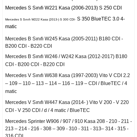
X6 Seri F16 2014
2011)
iant
Mercedes S Sınıfı W221 Kasa (2006-2013) S 250 CDI
to
ysse
S Serisi W140 (1992-
S 350 BlueTEC 3.0 4-
Talisman 2015-
Mercedes S Sınıfı W222 Kasa (2013-) S 300 CDI-
1998)
matic
Twingo 1993-1997
S Serisi W220 (1998-
Mercedes B Sınıfı W245 Kasa (2005-2011) B180 CDI -
2005)
B200 CDI - B220 CDI
y
Mercedes B Sınıfı W246 / W242 Kasa (2012-2017) B180
S Serisi W221 (2006-
2013)
CDI - B200 CDI - B220 CDI
Mercedes V Sınıfı W638 Kasa (1997-2003) Vito V CDI 2.2
S Serisi W222 (2013-
2021)
– 109 – 110 – 113 – 114 – 116 – 119 – CDI / BlueTEC / 4
matic
Smart Forfour (2004-
Mercedes V Sınıfı W447 Kasa (2014- ) Vito V 200 - V 220
2017)
CDI - V 250 CDI / d / 4 matic / BlueTEC
Smart Fortwo (1999-
Mercedes Sprinter W906 / 907 / 910 Kasa 208 - 210 - 211 -
2018)
213 – 214 - 216 - 308 – 309 - 310 - 311 - 313– 314 - 315 -
316 CDI