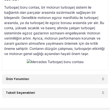
Smart Roadster
Turboşarj boru contas, bir motorun turboşarj sistemi ile
bağlantılı olan parçalar arasında sızdırmazlık sağlayan bir
Sprinter W906 (2006-
2018)
bileşendir. Genellikle motorun egzoz manifoldu ile turboşarj
arasında, ya da turboşarj ile egzoz borusu arasında yer alır. Bu
conta, yüksek sıcaklık ve basınç altında çalışan turboşarj
Vaneo W414 (2002-
2005)
sisteminde egzoz gazlarının sızmasını engelleyerek motorun
verimliliğini artırır. Ayrıca, motorun performansını korumak ve
zararlı gazların atmosfere yayılmasını önlemek için de kritik
Vito Serisi W447
öneme sahiptir. Contanın düzgün çalışması, turboşarjın etkinliği
(2014-)
ve motorun genel sağlığı açısından hayati önem taşır.
Vito Serisi W638
(1996-2003)
Vito Serisi W639
Ürün Yorumları
(2004-2014)
W115 Kasa (1968-
Taksit Seçenekleri
1974)
Bu ürüne ilk yorumu siz yapın!
W116 Kasa (1972-