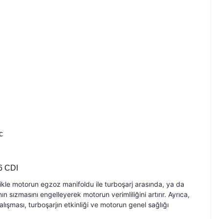
ic
16 CDI
llikle motorun egzoz manifoldu ile turboşarj arasında, ya da
 sızmasını engelleyerek motorun verimliliğini artırır. Ayrıca,
ışması, turboşarjın etkinliği ve motorun genel sağlığı