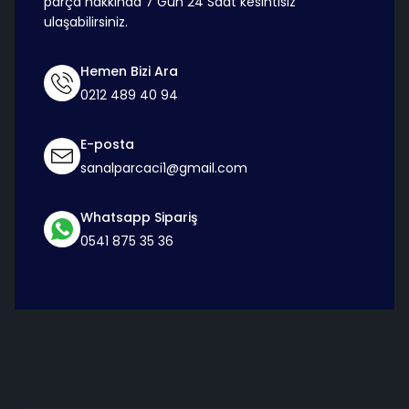
parça hakkında 7 Gün 24 Saat kesintisiz
ulaşabilirsiniz.
Hemen Bizi Ara
0212 489 40 94
E-posta
sanalparcaci1@gmail.com
Whatsapp Sipariş
0541 875 35 36