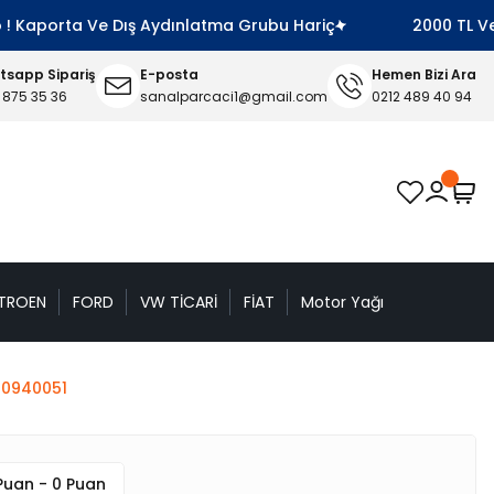
 Kaporta Ve Dış Aydınlatma Grubu Hariç
2000 TL Ve Üze
sapp Sipariş
E-posta
Hemen Bizi Ara
 875 35 36
sanalparcaci1@gmail.com
0212 489 40 94
TROEN
FORD
VW TİCARİ
FİAT
Motor Yağı
10940051
Puan - 0 Puan