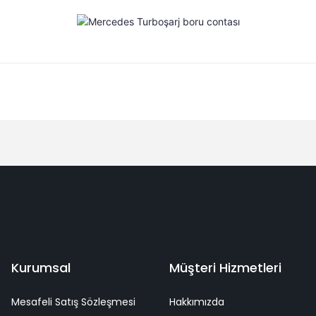
Bu ürüne ilk yorumu siz yapın!
Yorum Yaz
deme
Kaliteli Hizmet
Mutlu Müşteri
Surpriz Hediyeler
Kurumsal
Müşteri Hizmetleri
Mesafeli Satış Sözleşmesi
Hakkımızda