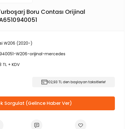
rboşarj Boru Contası Orijinal
 A6510940051
isi W206 (2020-)
940051-W206-orijinal-mercedes
3 TL + KDV
102,93 TL den başlayan taksitlerle!
k Sorgulat (Gelince Haber Ver)