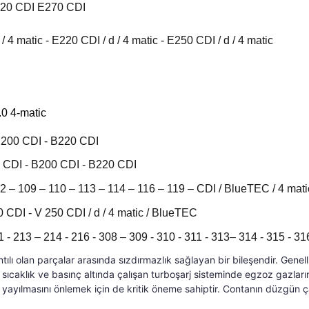
220 CDI E270 CDI
 matic - E220 CDI / d / 4 matic - E250 CDI / d / 4 matic
0 4-matic
B200 CDI - B220 CDI
 CDI - B200 CDI - B220 CDI
2 – 109 – 110 – 113 – 114 – 116 – 119 – CDI / BlueTEC / 4 mat
 CDI - V 250 CDI / d / 4 matic / BlueTEC
 - 213 – 214 - 216 - 308 – 309 - 310 - 311 - 313– 314 - 315 - 3
ntılı olan parçalar arasında sızdırmazlık sağlayan bir bileşendir. Gene
sıcaklık ve basınç altında çalışan turboşarj sisteminde egzoz gazlarının
ayılmasını önlemek için de kritik öneme sahiptir. Contanın düzgün çal