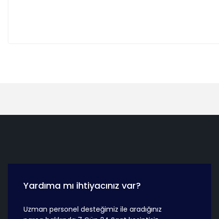
Hızlı Teslimat
Güvenli Ö
Yardıma mı ihtiyacınız var?
Uzman personel desteğimiz ile aradığınız