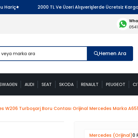
riç
2000 TL Ve Üzeri Alışverişlerde Ücretsiz Kargo !
What
0541
Hemen Ara
KSWAGEN
AUDI
SEAT
SKODA
RENAULT
PEUGEOT
CI
s W206 Turboşarj Boru Contası Orijinal Mercedes Marka A65
Mercedes (Orijinal)
0 