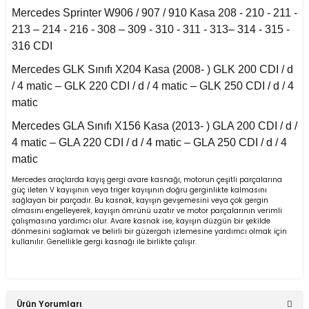
Mercedes Sprinter W906 / 907 / 910 Kasa 208 - 210 - 211 -
an 2015-
213 – 214 - 216 - 308 – 309 - 310 - 311 - 313– 314 - 315 -
er W906 (2006-2018)
316 CDI
 1993-1997
Mercedes GLK Sınıfı X204 Kasa (2008- ) GLK 200 CDI / d
W414 (2002-2005)
/ 4 matic – GLK 220 CDI / d / 4 matic – GLK 250 CDI / d / 4
matic
risi W447 (2014-)
Mercedes GLA Sınıfı X156 Kasa (2013- ) GLA 200 CDI / d /
4 matic – GLA 220 CDI / d / 4 matic – GLA 250 CDI / d / 4
matic
risi W638 (1996-2003)
Mercedes araçlarda kayış gergi avare kasnağı, motorun çeşitli parçalarına
güç ileten V kayışının veya triger kayışının doğru gerginlikte kalmasını
sağlayan bir parçadır. Bu kasnak, kayışın gevşemesini veya çok gergin
risi W639 (2004-2014)
olmasını engelleyerek, kayışın ömrünü uzatır ve motor parçalarının verimli
çalışmasına yardımcı olur. Avare kasnak ise, kayışın düzgün bir şekilde
dönmesini sağlamak ve belirli bir güzergah izlemesine yardımcı olmak için
kullanılır. Genellikle gergi kasnağı ile birlikte çalışır.
asa (1968-1974)
asa (1972-1980)
Ürün Yorumları