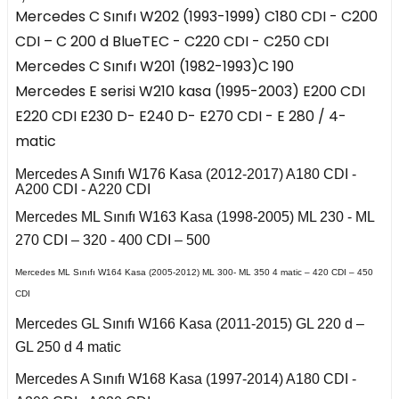
risi W208 (1997-2002)
4 Seri F36 2014-2018
Mercedes C Sınıfı W202 (1993-1999) C180 CDI - C200
Focus 2004-2008
-
CDI – C 200 d BlueTEC - C220 CDI - C250 CDI
 2006-2010
307 2006-2009
Passat B5.5 2001-
C4 2011-2017
D
III 2009-2017
5 Seri E34 1987-1996
2005
risi W209 (2003-2009)
Mercedes C Sınıfı W201 (1982-1993)C 190
Focus 2008-2011
A8 2010-2018 D4
308 2007-2013
Mercedes E serisi W210 kasa (1995-2003) E200 CDI
C4 Cactus
 2013-
 2
5 Seri E39 1996-2003
Passat B6 2005-2010
E
2017-
CLS Serisi W218 (2011-
Focus 2011-2014
E220 CDI E230 D- E240 D- E270 CDI - E 280 / 4-
2017)
308 2014-2017
matic
nd Picasso 2007-2013
5 Seri E60 2001-2010
Passat B7 2011-2014
 3
Focus 2014-2018
orsa F
a
CLS Serisi W219
Mercedes A Sınıfı W176 Kasa (2012-2017) A180 CDI -
8-2018
17-2020
(2004-2011)
C4 Grand Picasso
5 Seri F07 2008-2017
A200 CDI - A220 CDI
Passat B8 2015-
Focus 2018 IV
Crossland X
2013-2017
Mercedes ML Sınıfı W163 Kasa (1998-2005) ML 230 - ML
 2007-2012
24
e W207 (2009-2015)
Q3 2020-
5 Seri F10 2009-2016
Passat CC B7 2009-
96-2004
270 CDI – 320 - 400 CDI – 500
2016
 2002-2013
asso 2007-2012
a B
Mercedes ML Sınıfı W164 Kasa (2005-2012) ML 300- ML 350 4 matic – 420 CDI – 450
 II 2002-2007
Q5 2008-2016
5 Seri G30 2016-2018
31
i W210 (1996-2002)
05-2011
CDI
 - 2001
asso 2013-2018
and
Q5 2017-
X1 Seri E84 2009-2015
Mercedes GL Sınıfı W166 Kasa (2011-2015) GL 220 d –
e 2010-2015
Polo 2021-
998-2001
i W211 (2002-2009)
GL 250 d 4 matic
010-2016
Kuga 2008-2012
nsignia
05-2008
Q7 2006-2014
X1 Seri F48 2015
Mercedes A Sınıfı W168 Kasa (1997-2014) A180 CDI -
2010-2017
 I 1996-1999
E Serisi W212 (2009-
2002-2004