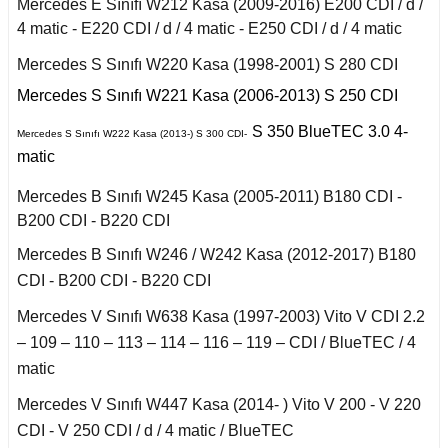
r 2020
Mercedes E Sınıfı W212 Kasa (2009-2016) E200 CDI / d /
Puma 2020-2022
Touareg 2011-
X6 Seri F16 2014
B
4 matic - E220 CDI / d / 4 matic - E250 CDI / d / 4 matic
I
i W140 (1992-1998)
Rcz 2010-2015
uran
Mercedes S Sınıfı W220 Kasa (1998-2001) S 280 CDI
 C
Mercedes S Sınıfı W221 Kasa (2006-2013) S 250 CDI
I
2019-2020
si W220 (1998-2005)
S 350 BlueTEC 3.0 4-
fira A
Mercedes S Sınıfı W222 Kasa (2013-) S 300 CDI-
a
matic
II
i W221 (2006-2013)
fira B
Mercedes B Sınıfı W245 Kasa (2005-2011) B180 CDI -
B200 CDI - B220 CDI
 2006-2008
S Serisi W222 (2013-
afira C
2021)
Mercedes B Sınıfı W246 / W242 Kasa (2012-2017) B180
o
CDI - B200 CDI - B220 CDI
 Joy 2013-
orfour (2004-2017)
Mercedes V Sınıfı W638 Kasa (1997-2003) Vito V CDI 2.2
ysse
– 109 – 110 – 113 – 114 – 116 – 119 – CDI / BlueTEC / 4
 Thalia 2009-2012
matic
ortwo (1999-2018)
Mercedes V Sınıfı W447 Kasa (2014- ) Vito V 200 - V 220
CDI - V 250 CDI / d / 4 matic / BlueTEC
Roadster