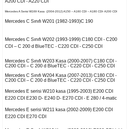
Kuga 2013-2019
A200 CDI - A220 CDI
İnsignia B
017-2020
2016)
Q7 2015-
X2 Seri F39 2018-
C5 2008-2015
Mercedes A Serisi W169 Kasa (2004-2012) A150 – A160 CDI – A180 CDI- A200 CDI
o VI
 II 2002-2009
Kuga 2019-2022
E Serisi W213 (2017-)
2005-2012
A
X3 Seri E83 2003-
C5 Aircross
11-2014
Mercedes C Sınıfı W201 (1982-1993)C 190
2010
co
 1993-1996
GL Serisi W166 (2011-
 III 2010-2015
eriva B
Weekend
008-2017
2015)
X3 Seri F25 2010
14-2017
Mercedes C Sınıfı W202 (1993-1999) C180 CDI - C200
-Cross
CDI – C 200 d BlueTEC - C220 CDI - C250 CDI
kka
 1996-2000
 IV 2015-
X4 Seri F26 2013-2018
nda
isi X156 (2013-)
997-2003
18-2021
oc
Mercedes C Sınıfı W203 Kasa (2000-2007) C180 CDI -
Mokka B 2021-
C200 CDI – C 200 d BlueTEC - C220 CDI - C250 CDI
X5 Seri E53 2000-
o
o 2000-2007
isi X253 (2015-)
2006
1998-2000
go
2010-2017
Mercedes C Sınıfı W204 Kasa (2007-2013) C180 CDI -
 B
C200 CDI – C 200 d BlueTEC - C220 CDI - C250 CDI
Mondeo 2007-2014
X5 Seri E70 2007-
GLK Serisi X204
guan
2013
2001-2006
(2008-)
Mercedes E serisi W210 kasa (1995-2003) E200 CDI
r 2000-2009
Mondeo 2014-2018
E220 CDI E230 D- E240 D- E270 CDI - E 280 / 4-matic
Tiguan 2016-
X5 Seri F15 2014-2018
si W163 (1998-2005)
Mercedes E serisi W211 kasa (2002-2009) E200 CDI
r 2009-2019
g 2015-
A
E220 CDI E270 CDI
Touareg 2002-2010
X6 Seri E71 2007-2014
ML Serisi W164 (2005-
2011)