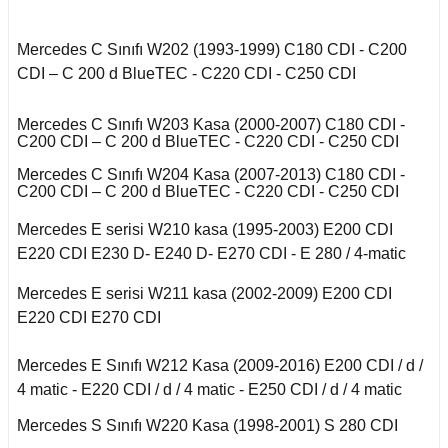
Kuga 2013-2019
017-2020
2016)
Q7 2015-
X2 Seri F39 2018-
C5 2008-2015
A
o VI
Mercedes C Sınıfı W202 (1993-1999) C180 CDI - C200
 II 2002-2009
Kuga 2019-2022
E Serisi W213 (2017-)
2005-2012
X3 Seri E83 2003-
C5 Aircross
11-2014
CDI – C 200 d BlueTEC - C220 CDI - C250 CDI
2010
eriva B
co
 1993-1996
GL Serisi W166 (2011-
 III 2010-2015
Weekend
Mercedes C Sınıfı W203 Kasa (2000-2007) C180 CDI -
008-2017
2015)
X3 Seri F25 2010
14-2017
C200 CDI – C 200 d BlueTEC - C220 CDI - C250 CDI
kka
-Cross
 1996-2000
Mercedes C Sınıfı W204 Kasa (2007-2013) C180 CDI -
 IV 2015-
X4 Seri F26 2013-2018
nda
isi X156 (2013-)
997-2003
C200 CDI – C 200 d BlueTEC - C220 CDI - C250 CDI
Mokka B 2021-
18-2021
oc
X5 Seri E53 2000-
Mercedes E serisi W210 kasa (1995-2003) E200 CDI
o
o 2000-2007
isi X253 (2015-)
2006
 B
1998-2000
E220 CDI E230 D- E240 D- E270 CDI - E 280 / 4-matic
go
2010-2017
Mondeo 2007-2014
Mercedes E serisi W211 kasa (2002-2009) E200 CDI
X5 Seri E70 2007-
GLK Serisi X204
guan
2013
2001-2006
(2008-)
E220 CDI E270 CDI
r 2000-2009
Mondeo 2014-2018
Tiguan 2016-
X5 Seri F15 2014-2018
Mercedes E Sınıfı W212 Kasa (2009-2016) E200 CDI / d /
si W163 (1998-2005)
A
r 2009-2019
4 matic - E220 CDI / d / 4 matic - E250 CDI / d / 4 matic
g 2015-
Touareg 2002-2010
X6 Seri E71 2007-2014
Mercedes S Sınıfı W220 Kasa (1998-2001) S 280 CDI
ML Serisi W164 (2005-
B
2011)