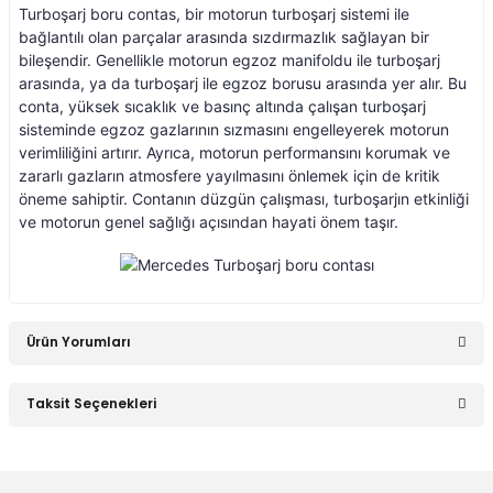
Turboşarj boru contas, bir motorun turboşarj sistemi ile
bağlantılı olan parçalar arasında sızdırmazlık sağlayan bir
an 2015-
er W906 (2006-2018)
bileşendir. Genellikle motorun egzoz manifoldu ile turboşarj
arasında, ya da turboşarj ile egzoz borusu arasında yer alır. Bu
conta, yüksek sıcaklık ve basınç altında çalışan turboşarj
 1993-1997
W414 (2002-2005)
sisteminde egzoz gazlarının sızmasını engelleyerek motorun
verimliliğini artırır. Ayrıca, motorun performansını korumak ve
zararlı gazların atmosfere yayılmasını önlemek için de kritik
risi W447 (2014-)
öneme sahiptir. Contanın düzgün çalışması, turboşarjın etkinliği
ve motorun genel sağlığı açısından hayati önem taşır.
risi W638 (1996-2003)
risi W639 (2004-2014)
Ürün Yorumları
asa (1968-1974)
Taksit Seçenekleri
Bu ürüne ilk yorumu siz yapın!
asa (1972-1980)