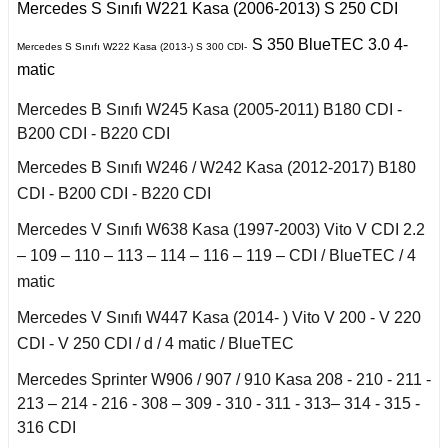
r 2020
Puma 2020-2022
Mercedes S Sınıfı W221 Kasa (2006-2013) S 250 CDI
Touareg 2011-
X6 Seri F16 2014
I
S 350 BlueTEC 3.0 4-
Mercedes S Sınıfı W222 Kasa (2013-) S 300 CDI-
i W140 (1992-1998)
 C
Rcz 2010-2015
uran
matic
I
Mercedes B Sınıfı W245 Kasa (2005-2011) B180 CDI -
fira A
2019-2020
si W220 (1998-2005)
B200 CDI - B220 CDI
a
fira B
Mercedes B Sınıfı W246 / W242 Kasa (2012-2017) B180
II
i W221 (2006-2013)
CDI - B200 CDI - B220 CDI
afira C
Mercedes V Sınıfı W638 Kasa (1997-2003) Vito V CDI 2.2
 2006-2008
S Serisi W222 (2013-
2021)
– 109 – 110 – 113 – 114 – 116 – 119 – CDI / BlueTEC / 4
o
matic
 Joy 2013-
orfour (2004-2017)
Mercedes V Sınıfı W447 Kasa (2014- ) Vito V 200 - V 220
ysse
CDI - V 250 CDI / d / 4 matic / BlueTEC
 Thalia 2009-2012
ortwo (1999-2018)
Mercedes Sprinter W906 / 907 / 910 Kasa 208 - 210 - 211 -
213 – 214 - 216 - 308 – 309 - 310 - 311 - 313– 314 - 315 -
316 CDI
Roadster