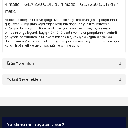
4 matic – GLA 220 CDI / d / 4 matic – GLA 250 CDI / d / 4
matic
asa (1976-1984)
Mercedes araçlarda kayış gergi avare kasnağı, motorun çeşitli parçalarına
güç ileten V kayışının veya triger kayışının doğru gerginlikte kalmasını
sağlayan bir parçadır. Bu kasnak, kayışın gevşemesini veya çok gergin
asa (1984-1993)
olmasını engelleyerek, kayışın ömrünü uzatır ve motor parçalarının verimli
çalışmasına yardımcı olur. Avare kasnak ise, kayışın düzgün bir şekilde
dönmesini sağlamak ve belirli bir güzergah izlemesine yardımcı olmak için
kullanılır. Genellikle gergi kasnağı ile birlikte çalışır.
sa E Seri (1993-1995)
Ürün Yorumları
asa (1979-1991)
Taksit Seçenekleri
asa (1982-1993)
Bu ürüne ilk yorumu siz yapın!
i W470 (2017-)
Yorum Yaz
Yardıma mı ihtiyacınız var?