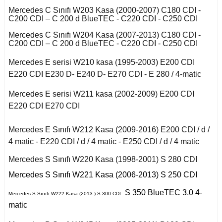
 C
r 2020
Puma 2020-2022
Touareg 2011-
X6 Seri F16 2014
Mercedes C Sınıfı W203 Kasa (2000-2007) C180 CDI -
C200 CDI – C 200 d BlueTEC - C220 CDI - C250 CDI
I
i W140 (1992-1998)
fira A
Rcz 2010-2015
uran
Mercedes C Sınıfı W204 Kasa (2007-2013) C180 CDI -
C200 CDI – C 200 d BlueTEC - C220 CDI - C250 CDI
I
fira B
2019-2020
si W220 (1998-2005)
Mercedes E serisi W210 kasa (1995-2003) E200 CDI
E220 CDI E230 D- E240 D- E270 CDI - E 280 / 4-matic
a
afira C
II
i W221 (2006-2013)
Mercedes E serisi W211 kasa (2002-2009) E200 CDI
E220 CDI E270 CDI
 2006-2008
S Serisi W222 (2013-
2021)
Mercedes E Sınıfı W212 Kasa (2009-2016) E200 CDI / d /
o
4 matic - E220 CDI / d / 4 matic - E250 CDI / d / 4 matic
 Joy 2013-
orfour (2004-2017)
Mercedes S Sınıfı W220 Kasa (1998-2001) S 280 CDI
ysse
Mercedes S Sınıfı W221 Kasa (2006-2013) S 250 CDI
 Thalia 2009-2012
ortwo (1999-2018)
S 350 BlueTEC 3.0 4-
Mercedes S Sınıfı W222 Kasa (2013-) S 300 CDI-
matic
Roadster