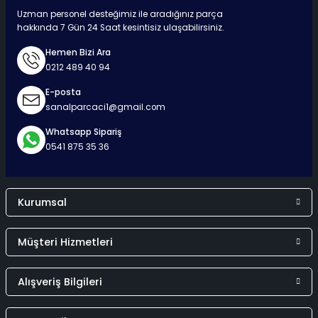
Hızlı Teslimat
Güvenli Ödeme
Kaliteli Hizmet
Mutlu Müşteri
Uzman personel desteğimiz ile aradığınız parça
hakkında 7 Gün 24 Saat kesintisiz ulaşabilirsiniz.
Hemen Bizi Ara
0212 489 40 94
Surpriz Hediyeler
E-posta
sanalparcaci1@gmail.com
Whatsapp Sipariş
0541 875 35 36
Kurumsal
Müşteri Hizmetleri
Alışveriş Bilgileri