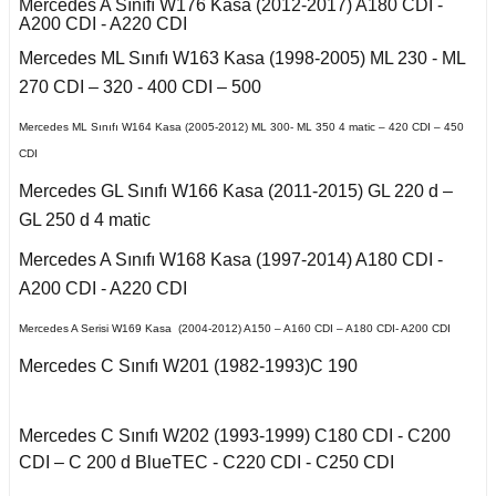
Kuga 2013-2019
Mercedes A Sınıfı W176 Kasa (2012-2017) A180 CDI -
017-2020
2016)
Q7 2015-
X2 Seri F39 2018-
C5 2008-2015
A200 CDI - A220 CDI
eriva B
o VI
 II 2002-2009
Kuga 2019-2022
Mercedes ML Sınıfı W163 Kasa (1998-2005) ML 230 - ML
E Serisi W213 (2017-)
2005-2012
X3 Seri E83 2003-
C5 Aircross
11-2014
270 CDI – 320 - 400 CDI – 500
2010
kka
co
 1993-1996
GL Serisi W166 (2011-
 III 2010-2015
Mercedes ML Sınıfı W164 Kasa (2005-2012) ML 300- ML 350 4 matic – 420 CDI – 450
Weekend
008-2017
2015)
X3 Seri F25 2010
14-2017
Mokka B 2021-
CDI
-Cross
 1996-2000
Mercedes GL Sınıfı W166 Kasa (2011-2015) GL 220 d –
 IV 2015-
X4 Seri F26 2013-2018
nda
isi X156 (2013-)
997-2003
 B
18-2021
GL 250 d 4 matic
oc
X5 Seri E53 2000-
o
o 2000-2007
Mercedes A Sınıfı W168 Kasa (1997-2014) A180 CDI -
isi X253 (2015-)
2006
1998-2000
go
2010-2017
A200 CDI - A220 CDI
Mondeo 2007-2014
X5 Seri E70 2007-
Mercedes A Serisi W169 Kasa (2004-2012) A150 – A160 CDI – A180 CDI- A200 CDI
GLK Serisi X204
guan
2013
2001-2006
(2008-)
A
r 2000-2009
Mercedes C Sınıfı W201 (1982-1993)C 190
Mondeo 2014-2018
Tiguan 2016-
X5 Seri F15 2014-2018
si W163 (1998-2005)
B
r 2009-2019
Mercedes C Sınıfı W202 (1993-1999) C180 CDI - C200
g 2015-
Touareg 2002-2010
X6 Seri E71 2007-2014
CDI – C 200 d BlueTEC - C220 CDI - C250 CDI
ML Serisi W164 (2005-
2011)