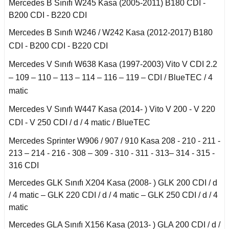
Mercedes B Sınıfı W245 Kasa (2005-2011) B180 CDI -
B200 CDI - B220 CDI
an 2015-
er W906 (2006-2018)
Mercedes B Sınıfı W246 / W242 Kasa (2012-2017) B180
CDI - B200 CDI - B220 CDI
 1993-1997
W414 (2002-2005)
Mercedes V Sınıfı W638 Kasa (1997-2003) Vito V CDI 2.2
– 109 – 110 – 113 – 114 – 116 – 119 – CDI / BlueTEC / 4
risi W447 (2014-)
matic
Mercedes V Sınıfı W447 Kasa (2014- ) Vito V 200 - V 220
risi W638 (1996-2003)
CDI - V 250 CDI / d / 4 matic / BlueTEC
Mercedes Sprinter W906 / 907 / 910 Kasa 208 - 210 - 211 -
risi W639 (2004-2014)
213 – 214 - 216 - 308 – 309 - 310 - 311 - 313– 314 - 315 -
316 CDI
Mercedes GLK Sınıfı X204 Kasa (2008- ) GLK 200 CDI / d
asa (1968-1974)
/ 4 matic – GLK 220 CDI / d / 4 matic – GLK 250 CDI / d / 4
matic
asa (1972-1980)
Mercedes GLA Sınıfı X156 Kasa (2013- ) GLA 200 CDI / d /