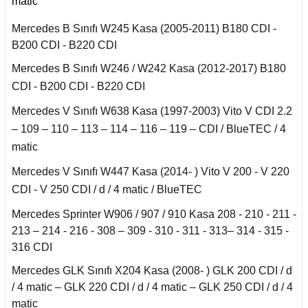
matic
Smart Roadster
Mercedes B Sınıfı W245 Kasa (2005-2011) B180 CDI -
Sprinter W906 (2006-
B200 CDI - B220 CDI
2018)
Mercedes B Sınıfı W246 / W242 Kasa (2012-2017) B180
Vaneo W414 (2002-
CDI - B200 CDI - B220 CDI
2005)
Mercedes V Sınıfı W638 Kasa (1997-2003) Vito V CDI 2.2
Vito Serisi W447
– 109 – 110 – 113 – 114 – 116 – 119 – CDI / BlueTEC / 4
(2014-)
matic
Vito Serisi W638
Mercedes V Sınıfı W447 Kasa (2014- ) Vito V 200 - V 220
(1996-2003)
CDI - V 250 CDI / d / 4 matic / BlueTEC
Mercedes Sprinter W906 / 907 / 910 Kasa 208 - 210 - 211 -
Vito Serisi W639
(2004-2014)
213 – 214 - 216 - 308 – 309 - 310 - 311 - 313– 314 - 315 -
316 CDI
W115 Kasa (1968-
Mercedes GLK Sınıfı X204 Kasa (2008- ) GLK 200 CDI / d
1974)
/ 4 matic – GLK 220 CDI / d / 4 matic – GLK 250 CDI / d / 4
matic
W116 Kasa (1972-