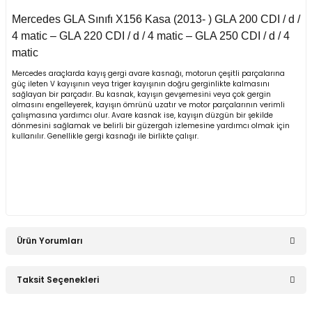
1980)
Mercedes GLA Sınıfı X156 Kasa (2013- ) GLA 200 CDI / d /
4 matic – GLA 220 CDI / d / 4 matic – GLA 250 CDI / d / 4
W123 Kasa (1976-
matic
1984)
Mercedes araçlarda kayış gergi avare kasnağı, motorun çeşitli parçalarına
güç ileten V kayışının veya triger kayışının doğru gerginlikte kalmasını
W124 Kasa (1984-
sağlayan bir parçadır. Bu kasnak, kayışın gevşemesini veya çok gergin
1993)
olmasını engelleyerek, kayışın ömrünü uzatır ve motor parçalarının verimli
çalışmasına yardımcı olur. Avare kasnak ise, kayışın düzgün bir şekilde
dönmesini sağlamak ve belirli bir güzergah izlemesine yardımcı olmak için
W124 Kasa E Seri
kullanılır. Genellikle gergi kasnağı ile birlikte çalışır.
(1993-1995)
W126 Kasa (1979-
1991)
W201 Kasa (1982-
1993)
Ürün Yorumları
X Serisi W470 (2017-)
Taksit Seçenekleri
Bu ürüne ilk yorumu siz yapın!