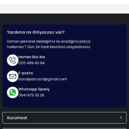
Yorum Yaz
Yardıma mı ihtiyacınız var?
Hızlı Teslimat
Güvenli Ödeme
Kaliteli Hizmet
Mutlu Müşteri
Uzman personel desteğimiz ile aradığınız parça
hakkında 7 Gün 24 Saat kesintisiz ulaşabilirsiniz.
Hemen Bizi Ara
0212 489 40 94
Surpriz Hediyeler
E-posta
sanalparcaci1@gmail.com
Whatsapp Sipariş
0541 875 35 36
Kurumsal