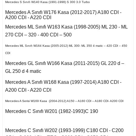
E Serisi W212 (2009-
Mercedes S Sınıfı W140 Kasa (1991-1998) S 300 3.0 Turbo
X2 Seri F39 2018-
2016)
cirocco
o
508 2018-2021
Mondeo 1996-2000
Mercedes A Sınıfı W176 Kasa (2012-2017) A180 CDI -
Saxo 1997-2003
Omega B
A200 CDI - A220 CDI
X3 Seri E83 2003-
E Serisi W213 (2017-)
-Cross
2010
n
Bipper 2010-2017
Mondeo 2000-2007
Mercedes ML Sınıfı W163 Kasa (1998-2005) ML 230 - ML
Xsara 1998-2000
ra A
270 CDI – 320 - 400 CDI – 500
GL Serisi W166 (2011-
oc
X3 Seri F25 2010
udo
Partner 2000-2009
Mondeo 2007-2014
2015)
Xsara 2001-2006
ectra A
enic I
Mercedes ML Sınıfı W164 Kasa (2005-2012) ML 300- ML 350 4 matic – 420 CDI – 450
CDI
go
X4 Seri F26 2013-2018
ici
Partner 2009-2019
Mondeo 2014-2018
GLA Serisi X156
ectra B
cenic II
(2013-)
Mercedes GL Sınıfı W166 Kasa (2011-2015) GL 220 d –
X5 Seri E53 2000-
guan
na
Partner 2020
Mustang 2015-
GL 250 d 4 matic
2006
ectra C
cenic III
GLC Serisi X253
(2015-)
Mercedes A Sınıfı W168 Kasa (1997-2014) A180 CDI -
Tiguan 2016-
Rcz 2010-2015
Puma 2020-2022
X5 Seri E70 2007-
A200 CDI - A220 CDI
fira A
Symbol 2006-2008
2013
GLK Serisi X204
Touareg 2002-2010
(2008-)
empra
Rifter 2019-2020
Mercedes A Serisi W169 Kasa (2004-2012) A150 – A160 CDI – A180 CDI- A200 CDI
fira B
Symbol Joy 2013-
X5 Seri F15 2014-2018
Mercedes C Sınıfı W201 (1982-1993)C 190
Touareg 2011-
ML Serisi W163 (1998-
2005)
afira C
Symbol Thalia 2009-
X6 Seri E71 2007-2014
2012
uran
Mercedes C Sınıfı W202 (1993-1999) C180 CDI - C200
opolino
ML Serisi W164 (2005-