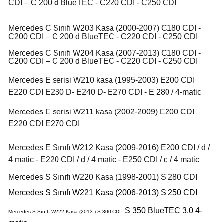
CDI – C 200 d BlueTEC - C220 CDI - C250 CDI
X6 Seri F16 2014
2011)
iant
to
ysse
Mercedes C Sınıfı W203 Kasa (2000-2007) C180 CDI -
S Serisi W140 (1992-
Talisman 2015-
C200 CDI – C 200 d BlueTEC - C220 CDI - C250 CDI
1998)
Mercedes C Sınıfı W204 Kasa (2007-2013) C180 CDI -
Twingo 1993-1997
C200 CDI – C 200 d BlueTEC - C220 CDI - C250 CDI
S Serisi W220 (1998-
2005)
Mercedes E serisi W210 kasa (1995-2003) E200 CDI
y
E220 CDI E230 D- E240 D- E270 CDI - E 280 / 4-matic
S Serisi W221 (2006-
2013)
Mercedes E serisi W211 kasa (2002-2009) E200 CDI
E220 CDI E270 CDI
S Serisi W222 (2013-
2021)
Mercedes E Sınıfı W212 Kasa (2009-2016) E200 CDI / d /
Smart Forfour (2004-
4 matic - E220 CDI / d / 4 matic - E250 CDI / d / 4 matic
2017)
Mercedes S Sınıfı W220 Kasa (1998-2001) S 280 CDI
Smart Fortwo (1999-
Mercedes S Sınıfı W221 Kasa (2006-2013) S 250 CDI
2018)
S 350 BlueTEC 3.0 4-
Mercedes S Sınıfı W222 Kasa (2013-) S 300 CDI-