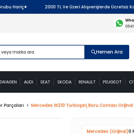
 Hariç
2000 TL Ve Üzeri Alışverişlerde Ücretsiz Kargo
What
0541
Hemen Ara
KSWAGEN
AUDI
SEAT
SKODA
RENAULT
PEUGEOT
CI
r Parçaları
Mercedes W210 Turboşarj Boru Contası Orijin
Mercedes (Orijinal)
0 