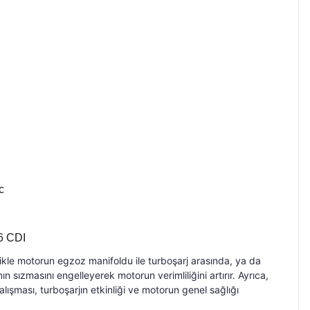
ic
16 CDI
llikle motorun egzoz manifoldu ile turboşarj arasında, ya da
 sızmasını engelleyerek motorun verimliliğini artırır. Ayrıca,
ışması, turboşarjın etkinliği ve motorun genel sağlığı