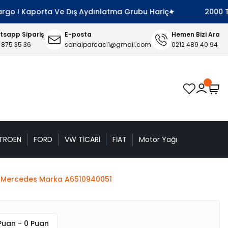
 ! Kaporta Ve Dış Aydınlatma Grubu Hariç
2000 TL Ve Ü
sapp Sipariş
E-posta
Hemen Bizi Ara
 875 35 36
sanalparcaci1@gmail.com
0212 489 40 94
TROEN
FORD
VW TİCARİ
FİAT
Motor Yağı
al Mercedes Marka A6510940051
Puan - 0 Puan