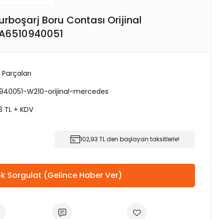
rboşarj Boru Contası Orijinal
 A6510940051
 Parçaları
940051-W210-orijinal-mercedes
3 TL + KDV
102,93 TL den başlayan taksitlerle!
k Sorgulat (Gelince Haber Ver)