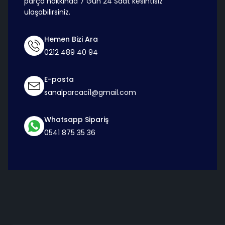
parça hakkında 7 Gün 24 Saat kesintisiz
ulaşabilirsiniz.
Hemen Bizi Ara
0212 489 40 94
E-posta
sanalparcaci1@gmail.com
Whatsapp Sipariş
0541 875 35 36