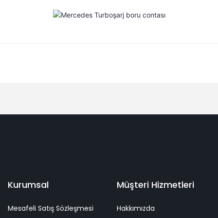
Bu ürüne ilk yorumu siz yapın!
Yorum Yaz
deme
Kaliteli Hizmet
Mutlu Müşteri
Surpriz Hediyeler
Kurumsal
Müşteri Hizmetleri
Mesafeli Satış Sözleşmesi
Hakkımızda