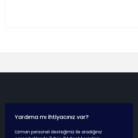
Hızlı Teslimat
Güvenli Ö
Yardıma mı ihtiyacınız var?
Uzman personel desteğimiz ile aradığınız