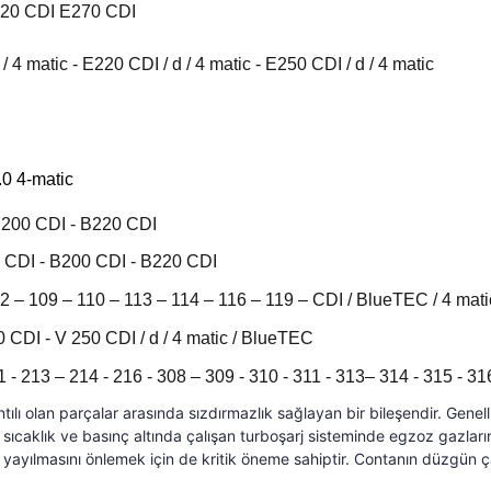
220 CDI E270 CDI
 matic - E220 CDI / d / 4 matic - E250 CDI / d / 4 matic
0 4-matic
B200 CDI - B220 CDI
 CDI - B200 CDI - B220 CDI
2 – 109 – 110 – 113 – 114 – 116 – 119 – CDI / BlueTEC / 4 mat
 CDI - V 250 CDI / d / 4 matic / BlueTEC
 - 213 – 214 - 216 - 308 – 309 - 310 - 311 - 313– 314 - 315 - 3
ntılı olan parçalar arasında sızdırmazlık sağlayan bir bileşendir. Gene
sıcaklık ve basınç altında çalışan turboşarj sisteminde egzoz gazlarının
ayılmasını önlemek için de kritik öneme sahiptir. Contanın düzgün çal