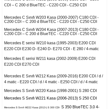
r 2020
Puma 2020-2022
Touareg 2011-
X6 Seri F16 2014
CDI – C 200 d BlueTEC - C220 CDI - C250 CDI
A
I
i W140 (1992-1998)
Rcz 2010-2015
uran
Mercedes C Sınıfı W203 Kasa (2000-2007) C180 CDI -
C200 CDI – C 200 d BlueTEC - C220 CDI - C250 CDI
B
I
2019-2020
si W220 (1998-2005)
Mercedes C Sınıfı W204 Kasa (2007-2013) C180 CDI -
C200 CDI – C 200 d BlueTEC - C220 CDI - C250 CDI
a
 C
II
Mercedes E serisi W210 kasa (1995-2003) E200 CDI
i W221 (2006-2013)
E220 CDI E230 D- E240 D- E270 CDI - E 280 / 4-matic
A
 2006-2008
S Serisi W222 (2013-
Mercedes E serisi W211 kasa (2002-2009) E200 CDI
2021)
E220 CDI E270 CDI
o
fira B
 Joy 2013-
orfour (2004-2017)
Mercedes E Sınıfı W212 Kasa (2009-2016) E200 CDI / d /
ysse
4 matic - E220 CDI / d / 4 matic - E250 CDI / d / 4 matic
afira C
 Thalia 2009-2012
ortwo (1999-2018)
Mercedes S Sınıfı W220 Kasa (1998-2001) S 280 CDI
Mercedes S Sınıfı W221 Kasa (2006-2013) S 250 CDI
Roadster
S 350 BlueTEC 3.0 4-
Mercedes S Sınıfı W222 Kasa (2013-) S 300 CDI-