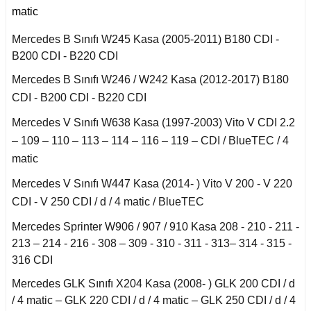
matic
an 2015-
er W906 (2006-2018)
Mercedes B Sınıfı W245 Kasa (2005-2011) B180 CDI -
B200 CDI - B220 CDI
 1993-1997
W414 (2002-2005)
Mercedes B Sınıfı W246 / W242 Kasa (2012-2017) B180
CDI - B200 CDI - B220 CDI
risi W447 (2014-)
Mercedes V Sınıfı W638 Kasa (1997-2003) Vito V CDI 2.2
– 109 – 110 – 113 – 114 – 116 – 119 – CDI / BlueTEC / 4
matic
risi W638 (1996-2003)
Mercedes V Sınıfı W447 Kasa (2014- ) Vito V 200 - V 220
CDI - V 250 CDI / d / 4 matic / BlueTEC
risi W639 (2004-2014)
Mercedes Sprinter W906 / 907 / 910 Kasa 208 - 210 - 211 -
213 – 214 - 216 - 308 – 309 - 310 - 311 - 313– 314 - 315 -
asa (1968-1974)
316 CDI
Mercedes GLK Sınıfı X204 Kasa (2008- ) GLK 200 CDI / d
asa (1972-1980)
/ 4 matic – GLK 220 CDI / d / 4 matic – GLK 250 CDI / d / 4