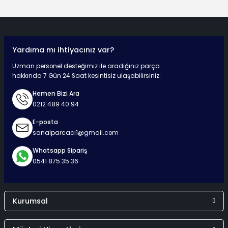
Yorum Yaz
Yardıma mı ihtiyacınız var?
Hızlı Teslimat
Güvenli Ödeme
Kaliteli Hizmet
Mutlu Müşteri
Uzman personel desteğimiz ile aradığınız parça
hakkında 7 Gün 24 Saat kesintisiz ulaşabilirsiniz.
Hemen Bizi Ara
0212 489 40 94
Surpriz Hediyeler
E-posta
sanalparcaci1@gmail.com
Whatsapp Sipariş
0541 875 35 36
Kurumsal