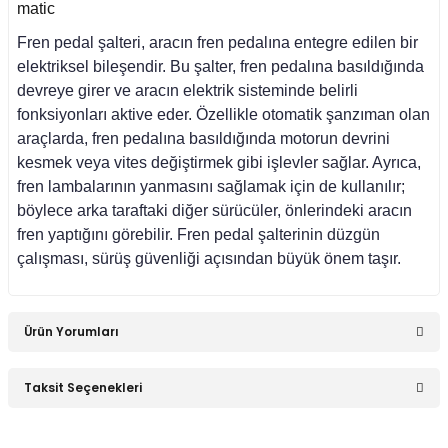
matic
asa (1976-1984)
Fren pedal şalteri, aracın fren pedalına entegre edilen bir
elektriksel bileşendir. Bu şalter, fren pedalına basıldığında
devreye girer ve aracın elektrik sisteminde belirli
asa (1984-1993)
fonksiyonları aktive eder. Özellikle otomatik şanzıman olan
araçlarda, fren pedalına basıldığında motorun devrini
kesmek veya vites değiştirmek gibi işlevler sağlar. Ayrıca,
sa E Seri (1993-1995)
fren lambalarının yanmasını sağlamak için de kullanılır;
böylece arka taraftaki diğer sürücüler, önlerindeki aracın
asa (1979-1991)
fren yaptığını görebilir. Fren pedal şalterinin düzgün
çalışması, sürüş güvenliği açısından büyük önem taşır.
asa (1982-1993)
Ürün Yorumları
i W470 (2017-)
Taksit Seçenekleri
Bu ürüne ilk yorumu siz yapın!