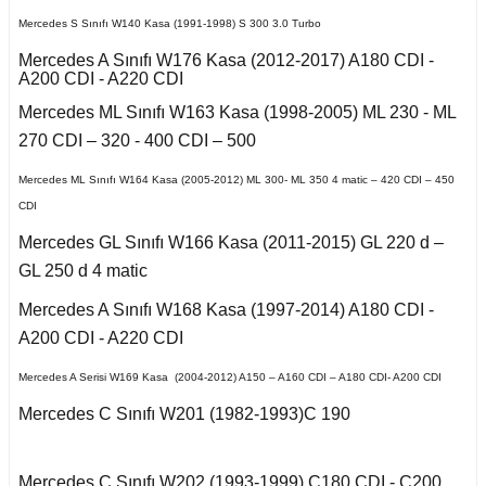
Kuga 2013-2019
017-2020
2016)
Q7 2015-
X2 Seri F39 2018-
C5 2008-2015
Mercedes S Sınıfı W140 Kasa (1991-1998) S 300 3.0 Turbo
o VI
a B
 II 2002-2009
Kuga 2019-2022
Mercedes A Sınıfı W176 Kasa (2012-2017) A180 CDI -
E Serisi W213 (2017-)
2005-2012
X3 Seri E83 2003-
C5 Aircross
11-2014
A200 CDI - A220 CDI
2010
co
Mercedes ML Sınıfı W163 Kasa (1998-2005) ML 230 - ML
 1993-1996
GL Serisi W166 (2011-
A
 III 2010-2015
Weekend
008-2017
2015)
X3 Seri F25 2010
270 CDI – 320 - 400 CDI – 500
14-2017
-Cross
Mercedes ML Sınıfı W164 Kasa (2005-2012) ML 300- ML 350 4 matic – 420 CDI – 450
 1996-2000
B
 IV 2015-
X4 Seri F26 2013-2018
nda
isi X156 (2013-)
997-2003
CDI
18-2021
oc
Mercedes GL Sınıfı W166 Kasa (2011-2015) GL 220 d –
X5 Seri E53 2000-
o
o 2000-2007
isi X253 (2015-)
2006
GL 250 d 4 matic
1998-2000
go
2010-2017
Mercedes A Sınıfı W168 Kasa (1997-2014) A180 CDI -
Mondeo 2007-2014
X5 Seri E70 2007-
GLK Serisi X204
B 2021-
guan
2013
A200 CDI - A220 CDI
2001-2006
(2008-)
r 2000-2009
Mondeo 2014-2018
Mercedes A Serisi W169 Kasa (2004-2012) A150 – A160 CDI – A180 CDI- A200 CDI
Tiguan 2016-
X5 Seri F15 2014-2018
 B
si W163 (1998-2005)
Mercedes C Sınıfı W201 (1982-1993)C 190
r 2009-2019
g 2015-
Touareg 2002-2010
X6 Seri E71 2007-2014
ML Serisi W164 (2005-
2011)
Mercedes C Sınıfı W202 (1993-1999) C180 CDI - C200