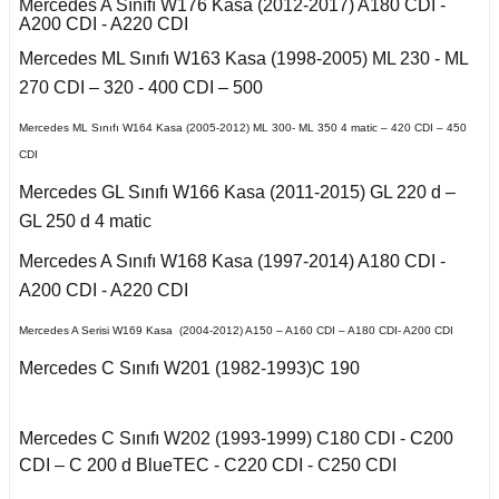
E Serisi W212 (2009-
Mercedes A Sınıfı W176 Kasa (2012-2017) A180 CDI -
X2 Seri F39 2018-
2016)
A200 CDI - A220 CDI
cirocco
o
508 2018-2021
Mondeo 1996-2000
Saxo 1997-2003
Omega B
Mercedes ML Sınıfı W163 Kasa (1998-2005) ML 230 - ML
X3 Seri E83 2003-
E Serisi W213 (2017-)
270 CDI – 320 - 400 CDI – 500
-Cross
2010
n
Bipper 2010-2017
Mondeo 2000-2007
Xsara 1998-2000
ra A
Mercedes ML Sınıfı W164 Kasa (2005-2012) ML 300- ML 350 4 matic – 420 CDI – 450
GL Serisi W166 (2011-
oc
X3 Seri F25 2010
udo
Partner 2000-2009
Mondeo 2007-2014
2015)
CDI
Xsara 2001-2006
ectra A
enic I
Mercedes GL Sınıfı W166 Kasa (2011-2015) GL 220 d –
go
X4 Seri F26 2013-2018
ici
Partner 2009-2019
Mondeo 2014-2018
GLA Serisi X156
ectra B
GL 250 d 4 matic
cenic II
(2013-)
X5 Seri E53 2000-
guan
na
Partner 2020
Mustang 2015-
Mercedes A Sınıfı W168 Kasa (1997-2014) A180 CDI -
2006
ectra C
cenic III
GLC Serisi X253
A200 CDI - A220 CDI
(2015-)
Tiguan 2016-
Rcz 2010-2015
Puma 2020-2022
X5 Seri E70 2007-
fira A
Symbol 2006-2008
Mercedes A Serisi W169 Kasa (2004-2012) A150 – A160 CDI – A180 CDI- A200 CDI
2013
GLK Serisi X204
Touareg 2002-2010
(2008-)
Mercedes C Sınıfı W201 (1982-1993)C 190
empra
Rifter 2019-2020
fira B
Symbol Joy 2013-
X5 Seri F15 2014-2018
Touareg 2011-
ML Serisi W163 (1998-
Mercedes C Sınıfı W202 (1993-1999) C180 CDI - C200
2005)
afira C
Symbol Thalia 2009-
X6 Seri E71 2007-2014
2012
CDI – C 200 d BlueTEC - C220 CDI - C250 CDI
uran
opolino
ML Serisi W164 (2005-