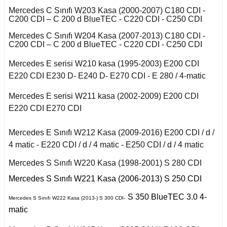
X6 Seri F16 2014
2011)
iant
Mercedes C Sınıfı W203 Kasa (2000-2007) C180 CDI -
to
ysse
C200 CDI – C 200 d BlueTEC - C220 CDI - C250 CDI
S Serisi W140 (1992-
Talisman 2015-
Mercedes C Sınıfı W204 Kasa (2007-2013) C180 CDI -
1998)
C200 CDI – C 200 d BlueTEC - C220 CDI - C250 CDI
Twingo 1993-1997
Mercedes E serisi W210 kasa (1995-2003) E200 CDI
S Serisi W220 (1998-
2005)
E220 CDI E230 D- E240 D- E270 CDI - E 280 / 4-matic
y
Mercedes E serisi W211 kasa (2002-2009) E200 CDI
S Serisi W221 (2006-
2013)
E220 CDI E270 CDI
S Serisi W222 (2013-
Mercedes E Sınıfı W212 Kasa (2009-2016) E200 CDI / d /
2021)
4 matic - E220 CDI / d / 4 matic - E250 CDI / d / 4 matic
Smart Forfour (2004-
Mercedes S Sınıfı W220 Kasa (1998-2001) S 280 CDI
2017)
Mercedes S Sınıfı W221 Kasa (2006-2013) S 250 CDI
Smart Fortwo (1999-
S 350 BlueTEC 3.0 4-
Mercedes S Sınıfı W222 Kasa (2013-) S 300 CDI-
2018)
matic