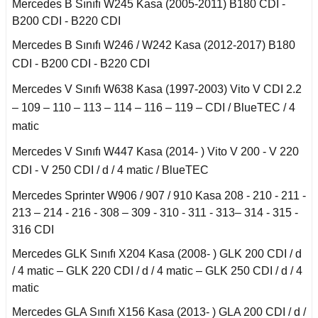
Smart Roadster
Mercedes B Sınıfı W245 Kasa (2005-2011) B180 CDI -
B200 CDI - B220 CDI
Sprinter W906 (2006-
Mercedes B Sınıfı W246 / W242 Kasa (2012-2017) B180
2018)
CDI - B200 CDI - B220 CDI
Vaneo W414 (2002-
Mercedes V Sınıfı W638 Kasa (1997-2003) Vito V CDI 2.2
2005)
– 109 – 110 – 113 – 114 – 116 – 119 – CDI / BlueTEC / 4
matic
Vito Serisi W447
(2014-)
Mercedes V Sınıfı W447 Kasa (2014- ) Vito V 200 - V 220
CDI - V 250 CDI / d / 4 matic / BlueTEC
Vito Serisi W638
(1996-2003)
Mercedes Sprinter W906 / 907 / 910 Kasa 208 - 210 - 211 -
213 – 214 - 216 - 308 – 309 - 310 - 311 - 313– 314 - 315 -
Vito Serisi W639
316 CDI
(2004-2014)
Mercedes GLK Sınıfı X204 Kasa (2008- ) GLK 200 CDI / d
W115 Kasa (1968-
/ 4 matic – GLK 220 CDI / d / 4 matic – GLK 250 CDI / d / 4
1974)
matic
Mercedes GLA Sınıfı X156 Kasa (2013- ) GLA 200 CDI / d /
W116 Kasa (1972-