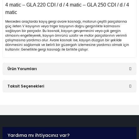
1980)
4 matic – GLA 220 CDI / d / 4 matic – GLA 250 CDI / d / 4
matic
W123 Kasa (1976-
Mercedes araçlarda kayış gergi avare kasnağı, motorun çeşitli parçalarına
1984)
güç ileten V kayışının veya triger kayışının doğru gerginlikte kalmasını
sağlayan bir parçadır. Bu kasnak, kayışın gevşemesini veya çok gergin
olmasını engelleyerek, kayışın ömrünü uzatır ve motor parçalarının verimli
W124 Kasa (1984-
çalışmasına yardımcı olur. Avare kasnak ise, kayışın düzgün bir şekilde
1993)
dönmesini sağlamak ve belirli bir güzergah izlemesine yardımcı olmak için
kullanılır. Genellikle gergi kasnağı ile birlikte çalışır.
W124 Kasa E Seri
(1993-1995)
Ürün Yorumları
W126 Kasa (1979-
1991)
Taksit Seçenekleri
Bu ürüne ilk yorumu siz yapın!
W201 Kasa (1982-
1993)
Yorum Yaz
X Serisi W470 (2017-)
Yardıma mı ihtiyacınız var?