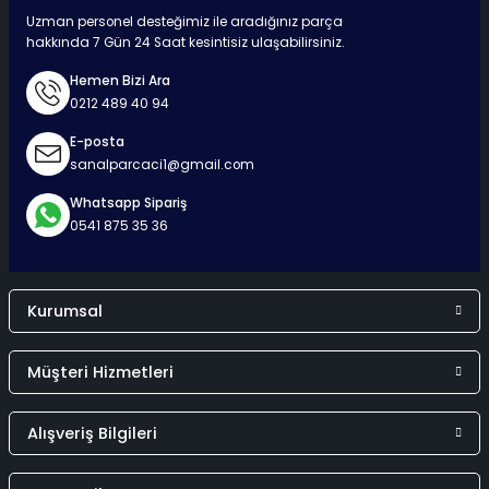
Hızlı Teslimat
Güvenli Ödeme
Kaliteli Hizmet
Mutlu Müşteri
Uzman personel desteğimiz ile aradığınız parça
hakkında 7 Gün 24 Saat kesintisiz ulaşabilirsiniz.
Hemen Bizi Ara
0212 489 40 94
Surpriz Hediyeler
E-posta
sanalparcaci1@gmail.com
Whatsapp Sipariş
0541 875 35 36
Kurumsal
Müşteri Hizmetleri
Alışveriş Bilgileri