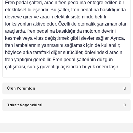
Fren pedal şalteri, aracın fren pedalına entegre edilen bir
elektriksel bileşendir. Bu şalter, fren pedalına basıldığında
asa (1976-1984)
devreye girer ve aracın elektrik sisteminde belirli
fonksiyonları aktive eder. Özellikle otomatik şanzıman olan
asa (1984-1993)
araçlarda, fren pedalına basıldığında motorun devrini
kesmek veya vites değiştirmek gibi işlevler sağlar. Ayrıca,
fren lambalarının yanmasını sağlamak için de kullanılır;
sa E Seri (1993-1995)
böylece arka taraftaki diğer sürücüler, önlerindeki aracın
fren yaptığını görebilir. Fren pedal şalterinin düzgün
çalışması, sürüş güvenliği açısından büyük önem taşır.
asa (1979-1991)
asa (1982-1993)
Ürün Yorumları
Taksit Seçenekleri
i W470 (2017-)
Bu ürüne ilk yorumu siz yapın!
Yorum Yaz