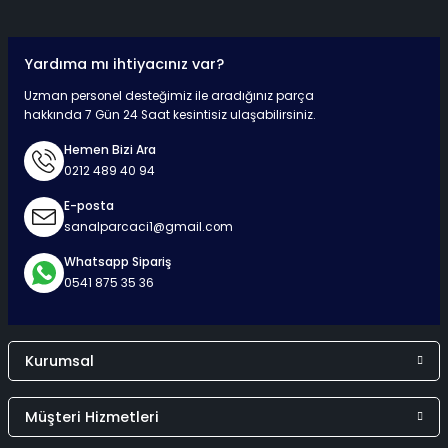
Yardıma mı ihtiyacınız var?
Hızlı Teslimat
Güvenli Ödeme
Kaliteli Hizmet
Mutlu Müşteri
Uzman personel desteğimiz ile aradığınız parça
hakkında 7 Gün 24 Saat kesintisiz ulaşabilirsiniz.
Hemen Bizi Ara
0212 489 40 94
Surpriz Hediyeler
E-posta
sanalparcaci1@gmail.com
Whatsapp Sipariş
0541 875 35 36
Kurumsal
Müşteri Hizmetleri