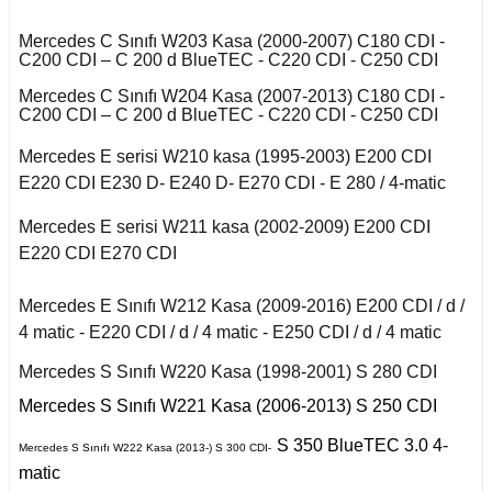
r 2020
Puma 2020-2022
Touareg 2011-
X6 Seri F16 2014
Mercedes C Sınıfı W203 Kasa (2000-2007) C180 CDI -
A
I
i W140 (1992-1998)
C200 CDI – C 200 d BlueTEC - C220 CDI - C250 CDI
Rcz 2010-2015
uran
Mercedes C Sınıfı W204 Kasa (2007-2013) C180 CDI -
C200 CDI – C 200 d BlueTEC - C220 CDI - C250 CDI
B
I
2019-2020
si W220 (1998-2005)
Mercedes E serisi W210 kasa (1995-2003) E200 CDI
a
E220 CDI E230 D- E240 D- E270 CDI - E 280 / 4-matic
 C
II
i W221 (2006-2013)
Mercedes E serisi W211 kasa (2002-2009) E200 CDI
fira A
E220 CDI E270 CDI
 2006-2008
S Serisi W222 (2013-
2021)
fira B
Mercedes E Sınıfı W212 Kasa (2009-2016) E200 CDI / d /
o
 Joy 2013-
4 matic - E220 CDI / d / 4 matic - E250 CDI / d / 4 matic
orfour (2004-2017)
afira C
ysse
Mercedes S Sınıfı W220 Kasa (1998-2001) S 280 CDI
 Thalia 2009-2012
ortwo (1999-2018)
Mercedes S Sınıfı W221 Kasa (2006-2013) S 250 CDI
S 350 BlueTEC 3.0 4-
Mercedes S Sınıfı W222 Kasa (2013-) S 300 CDI-
matic
Roadster