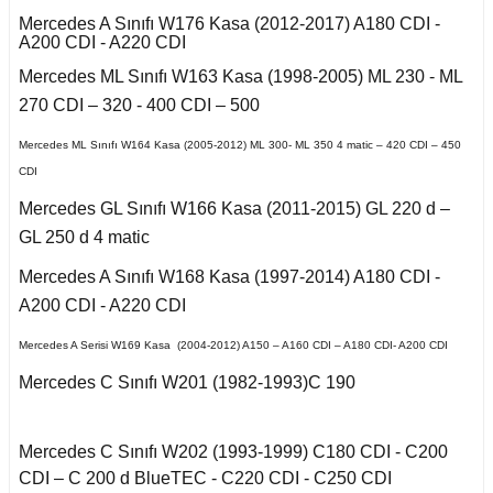
Kuga 2013-2019
017-2020
2016)
Q7 2015-
X2 Seri F39 2018-
C5 2008-2015
Mercedes A Sınıfı W176 Kasa (2012-2017) A180 CDI -
A200 CDI - A220 CDI
o VI
a B
 II 2002-2009
Kuga 2019-2022
E Serisi W213 (2017-)
2005-2012
X3 Seri E83 2003-
C5 Aircross
Mercedes ML Sınıfı W163 Kasa (1998-2005) ML 230 - ML
11-2014
2010
270 CDI – 320 - 400 CDI – 500
co
 1993-1996
GL Serisi W166 (2011-
A
 III 2010-2015
Weekend
008-2017
2015)
X3 Seri F25 2010
14-2017
Mercedes ML Sınıfı W164 Kasa (2005-2012) ML 300- ML 350 4 matic – 420 CDI – 450
-Cross
CDI
 1996-2000
B
 IV 2015-
X4 Seri F26 2013-2018
nda
isi X156 (2013-)
997-2003
Mercedes GL Sınıfı W166 Kasa (2011-2015) GL 220 d –
18-2021
oc
GL 250 d 4 matic
X5 Seri E53 2000-
o
o 2000-2007
isi X253 (2015-)
2006
1998-2000
Mercedes A Sınıfı W168 Kasa (1997-2014) A180 CDI -
go
2010-2017
A200 CDI - A220 CDI
Mondeo 2007-2014
X5 Seri E70 2007-
GLK Serisi X204
B 2021-
guan
2013
2001-2006
(2008-)
Mercedes A Serisi W169 Kasa (2004-2012) A150 – A160 CDI – A180 CDI- A200 CDI
r 2000-2009
Mondeo 2014-2018
Mercedes C Sınıfı W201 (1982-1993)C 190
Tiguan 2016-
X5 Seri F15 2014-2018
 B
si W163 (1998-2005)
r 2009-2019
g 2015-
Touareg 2002-2010
X6 Seri E71 2007-2014
Mercedes C Sınıfı W202 (1993-1999) C180 CDI - C200
ML Serisi W164 (2005-
CDI – C 200 d BlueTEC - C220 CDI - C250 CDI
2011)