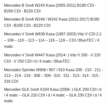
Mercedes B Sınıfı W245 Kasa (2005-2011) B180 CDI -
an 2015-
B200 CDI - B220 CDI
er W906 (2006-2018)
Mercedes B Sınıfı W246 / W242 Kasa (2012-2017) B180
 1993-1997
CDI - B200 CDI - B220 CDI
W414 (2002-2005)
Mercedes V Sınıfı W638 Kasa (1997-2003) Vito V CDI 2.2
– 109 – 110 – 113 – 114 – 116 – 119 – CDI / BlueTEC / 4
risi W447 (2014-)
matic
Mercedes V Sınıfı W447 Kasa (2014- ) Vito V 200 - V 220
risi W638 (1996-2003)
CDI - V 250 CDI / d / 4 matic / BlueTEC
Mercedes Sprinter W906 / 907 / 910 Kasa 208 - 210 - 211 -
risi W639 (2004-2014)
213 – 214 - 216 - 308 – 309 - 310 - 311 - 313– 314 - 315 -
316 CDI
asa (1968-1974)
Mercedes GLK Sınıfı X204 Kasa (2008- ) GLK 200 CDI / d
/ 4 matic – GLK 220 CDI / d / 4 matic – GLK 250 CDI / d / 4
matic
asa (1972-1980)