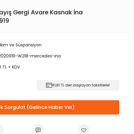
yış Gergi Avare Kasnak İna
919
kım ve Süspansiyon
2020919-W218-mercedes-ına
0 TL + KDV
41,81 TL den başlayan taksitlerle!
k Sorgulat (Gelince Haber Ver)