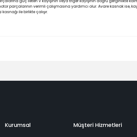
çalarına güç ileten V kayışının veya triger kayışının doğru gerginlikte ka
otor parçalarının verimli çalışmasına yardımcı olur. Avare kasnak ise, kay
asnağı ile birlikte çalışır.
Bu ürüne ilk yorumu siz yapın!
Yorum Yaz
deme
Kaliteli Hizmet
Mutlu Müşteri
Surpriz Hediyeler
Kurumsal
Müşteri Hizmetleri