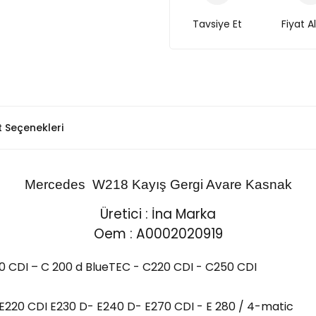
Tavsiye Et
Fiyat A
t Seçenekleri
Mercedes
W218 Kayış Gergi Avare Kasnak
Üretici : İna Marka
Oem :
A0002020919
0 CDI – C 200 d BlueTEC - C220 CDI - C250 CDI
 E220 CDI E230 D- E240 D- E270 CDI - E 280 / 4-matic