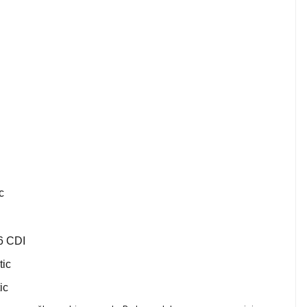
ic
16 CDI
tic
ic