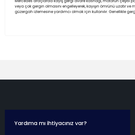
Mercedes araçlarda kayış gergi avare kasnağı, motorun çeşitli par
veya çok gergin olmasını engelleyerek, kayışın ömrünü uzatır ve m
güzergah izlemesine yardımcı olmak için kullanılır. Genellikle gergi k
Hızlı Teslimat
Güvenli Ö
Yardıma mı ihtiyacınız var?