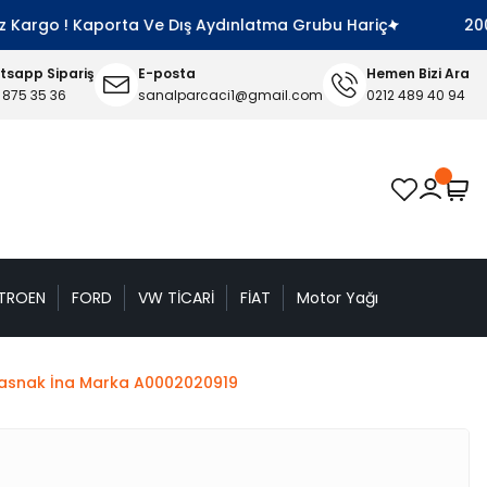
rgo ! Kaporta Ve Dış Aydınlatma Grubu Hariç
2000 TL 
sapp Sipariş
E-posta
Hemen Bizi Ara
 875 35 36
sanalparcaci1@gmail.com
0212 489 40 94
TROEN
FORD
VW TİCARİ
FİAT
Motor Yağı
Kasnak İna Marka A0002020919