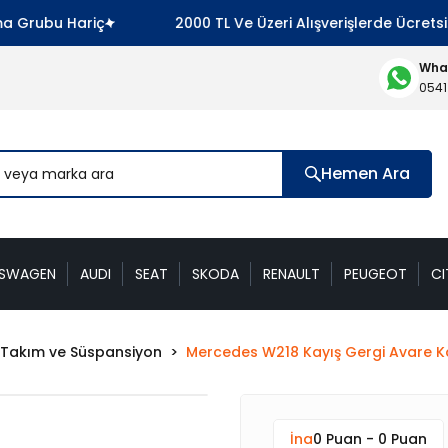
ubu Hariç
2000 TL Ve Üzeri Alışverişlerde Ücretsiz Ka
What
0541
Hemen Ara
KSWAGEN
AUDI
SEAT
SKODA
RENAULT
PEUGEOT
CI
Takım ve Süspansiyon
Mercedes W218 Kayış Gergi Avare 
İna
0 Puan - 0 Puan