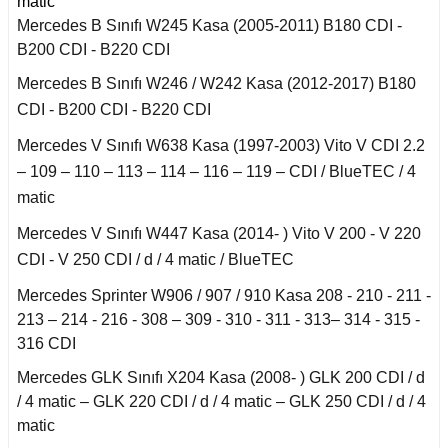
matic
Mercedes B Sınıfı W245 Kasa (2005-2011) B180 CDI -
an 2015-
er W906 (2006-2018)
B200 CDI - B220 CDI
Mercedes B Sınıfı W246 / W242 Kasa (2012-2017) B180
 1993-1997
CDI - B200 CDI - B220 CDI
W414 (2002-2005)
Mercedes V Sınıfı W638 Kasa (1997-2003) Vito V CDI 2.2
– 109 – 110 – 113 – 114 – 116 – 119 – CDI / BlueTEC / 4
risi W447 (2014-)
matic
Mercedes V Sınıfı W447 Kasa (2014- ) Vito V 200 - V 220
risi W638 (1996-2003)
CDI - V 250 CDI / d / 4 matic / BlueTEC
Mercedes Sprinter W906 / 907 / 910 Kasa 208 - 210 - 211 -
risi W639 (2004-2014)
213 – 214 - 216 - 308 – 309 - 310 - 311 - 313– 314 - 315 -
316 CDI
asa (1968-1974)
Mercedes GLK Sınıfı X204 Kasa (2008- ) GLK 200 CDI / d
/ 4 matic – GLK 220 CDI / d / 4 matic – GLK 250 CDI / d / 4
asa (1972-1980)
matic