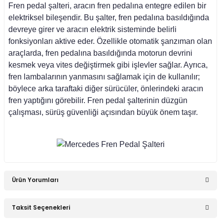
Fren pedal şalteri, aracın fren pedalına entegre edilen bir
elektriksel bileşendir. Bu şalter, fren pedalına basıldığında
asa (1976-1984)
devreye girer ve aracın elektrik sisteminde belirli
fonksiyonları aktive eder. Özellikle otomatik şanzıman olan
asa (1984-1993)
araçlarda, fren pedalına basıldığında motorun devrini
kesmek veya vites değiştirmek gibi işlevler sağlar. Ayrıca,
fren lambalarının yanmasını sağlamak için de kullanılır;
sa E Seri (1993-1995)
böylece arka taraftaki diğer sürücüler, önlerindeki aracın
fren yaptığını görebilir. Fren pedal şalterinin düzgün
çalışması, sürüş güvenliği açısından büyük önem taşır.
asa (1979-1991)
asa (1982-1993)
i W470 (2017-)
Ürün Yorumları
Taksit Seçenekleri
Bu ürüne ilk yorumu siz yapın!