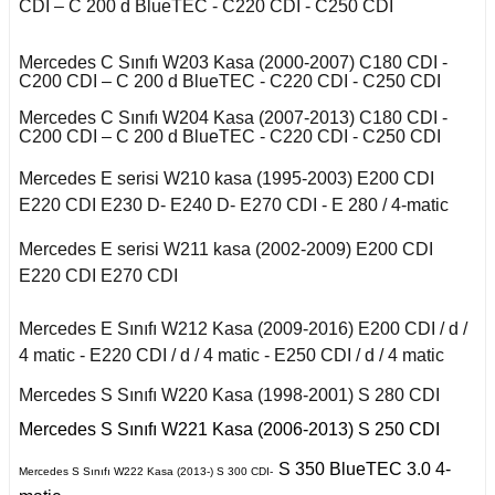
r 2020
Puma 2020-2022
CDI – C 200 d BlueTEC - C220 CDI - C250 CDI
Touareg 2011-
X6 Seri F16 2014
B
I
i W140 (1992-1998)
Mercedes C Sınıfı W203 Kasa (2000-2007) C180 CDI -
Rcz 2010-2015
uran
C200 CDI – C 200 d BlueTEC - C220 CDI - C250 CDI
 C
Mercedes C Sınıfı W204 Kasa (2007-2013) C180 CDI -
I
2019-2020
si W220 (1998-2005)
C200 CDI – C 200 d BlueTEC - C220 CDI - C250 CDI
a
Mercedes E serisi W210 kasa (1995-2003) E200 CDI
fira A
II
i W221 (2006-2013)
E220 CDI E230 D- E240 D- E270 CDI - E 280 / 4-matic
fira B
Mercedes E serisi W211 kasa (2002-2009) E200 CDI
 2006-2008
S Serisi W222 (2013-
E220 CDI E270 CDI
2021)
afira C
o
 Joy 2013-
Mercedes E Sınıfı W212 Kasa (2009-2016) E200 CDI / d /
orfour (2004-2017)
4 matic - E220 CDI / d / 4 matic - E250 CDI / d / 4 matic
ysse
Mercedes S Sınıfı W220 Kasa (1998-2001) S 280 CDI
 Thalia 2009-2012
ortwo (1999-2018)
Mercedes S Sınıfı W221 Kasa (2006-2013) S 250 CDI
S 350 BlueTEC 3.0 4-
Mercedes S Sınıfı W222 Kasa (2013-) S 300 CDI-
Roadster