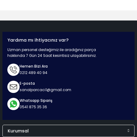
Yorum Yaz
Yardıma mı ihtiyacınız var?
Hızlı Teslimat
Güvenli Ödeme
Kaliteli Hizmet
Mutlu Müşteri
Uzman personel desteğimiz ile aradığınız parça
hakkında 7 Gün 24 Saat kesintisiz ulaşabilirsiniz.
Hemen Bizi Ara
0212 489 40 94
Surpriz Hediyeler
E-posta
sanalparcaci1@gmail.com
Whatsapp Sipariş
0541 875 35 36
Kurumsal