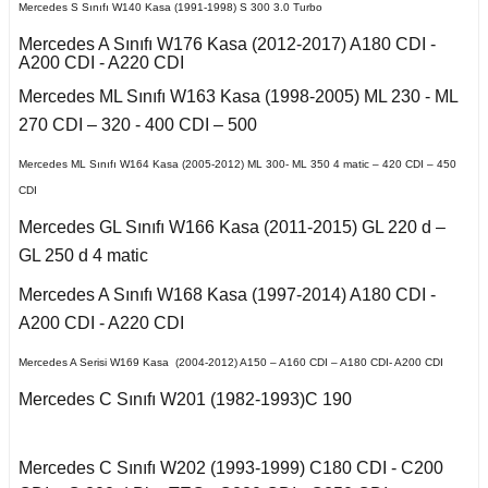
Kuga 2013-2019
017-2020
Mercedes S Sınıfı W140 Kasa (1991-1998) S 300 3.0 Turbo
2016)
Q7 2015-
X2 Seri F39 2018-
C5 2008-2015
İnsignia B
Mercedes A Sınıfı W176 Kasa (2012-2017) A180 CDI -
o VI
 II 2002-2009
Kuga 2019-2022
A200 CDI - A220 CDI
E Serisi W213 (2017-)
2005-2012
X3 Seri E83 2003-
C5 Aircross
11-2014
2010
A
Mercedes ML Sınıfı W163 Kasa (1998-2005) ML 230 - ML
co
 1993-1996
GL Serisi W166 (2011-
 III 2010-2015
270 CDI – 320 - 400 CDI – 500
Weekend
008-2017
2015)
X3 Seri F25 2010
14-2017
eriva B
Mercedes ML Sınıfı W164 Kasa (2005-2012) ML 300- ML 350 4 matic – 420 CDI – 450
-Cross
 1996-2000
 IV 2015-
CDI
X4 Seri F26 2013-2018
nda
isi X156 (2013-)
997-2003
kka
18-2021
oc
Mercedes GL Sınıfı W166 Kasa (2011-2015) GL 220 d –
X5 Seri E53 2000-
o
o 2000-2007
GL 250 d 4 matic
isi X253 (2015-)
2006
Mokka B 2021-
1998-2000
go
2010-2017
Mercedes A Sınıfı W168 Kasa (1997-2014) A180 CDI -
Mondeo 2007-2014
X5 Seri E70 2007-
A200 CDI - A220 CDI
GLK Serisi X204
 B
guan
2013
2001-2006
(2008-)
r 2000-2009
Mercedes A Serisi W169 Kasa (2004-2012) A150 – A160 CDI – A180 CDI- A200 CDI
Mondeo 2014-2018
Tiguan 2016-
X5 Seri F15 2014-2018
Mercedes C Sınıfı W201 (1982-1993)C 190
si W163 (1998-2005)
r 2009-2019
g 2015-
Touareg 2002-2010
X6 Seri E71 2007-2014
A
ML Serisi W164 (2005-
Mercedes C Sınıfı W202 (1993-1999) C180 CDI - C200
2011)