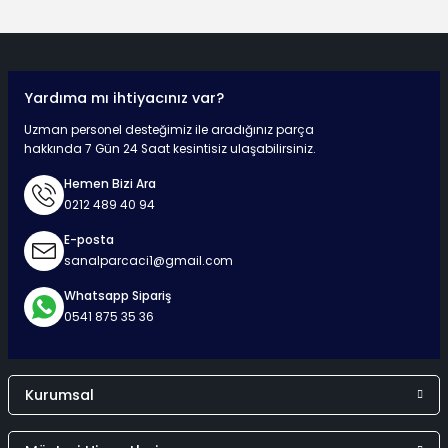
Yorum Yaz
Yardıma mı ihtiyacınız var?
Hızlı Teslimat
Güvenli Ödeme
Kaliteli Hizmet
Mutlu Müşteri
Uzman personel desteğimiz ile aradığınız parça
hakkında 7 Gün 24 Saat kesintisiz ulaşabilirsiniz.
Hemen Bizi Ara
0212 489 40 94
Surpriz Hediyeler
E-posta
sanalparcaci1@gmail.com
Whatsapp Sipariş
0541 875 35 36
Kurumsal