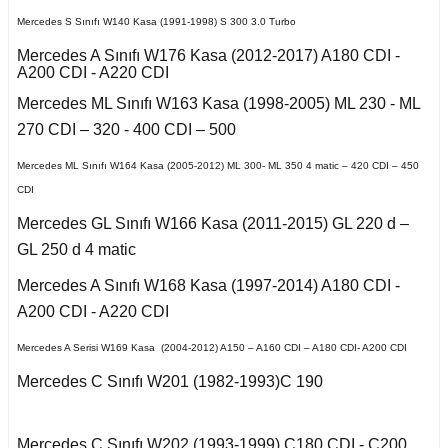
Kuga 2013-2019
017-2020
2016)
Q7 2015-
X2 Seri F39 2018-
C5 2008-2015
Mercedes S Sınıfı W140 Kasa (1991-1998) S 300 3.0 Turbo
A
o VI
 II 2002-2009
Kuga 2019-2022
Mercedes A Sınıfı W176 Kasa (2012-2017) A180 CDI -
E Serisi W213 (2017-)
2005-2012
X3 Seri E83 2003-
C5 Aircross
11-2014
A200 CDI - A220 CDI
2010
eriva B
co
Mercedes ML Sınıfı W163 Kasa (1998-2005) ML 230 - ML
 1993-1996
GL Serisi W166 (2011-
 III 2010-2015
Weekend
008-2017
2015)
X3 Seri F25 2010
270 CDI – 320 - 400 CDI – 500
14-2017
kka
-Cross
Mercedes ML Sınıfı W164 Kasa (2005-2012) ML 300- ML 350 4 matic – 420 CDI – 450
 1996-2000
 IV 2015-
X4 Seri F26 2013-2018
nda
isi X156 (2013-)
997-2003
CDI
Mokka B 2021-
18-2021
oc
Mercedes GL Sınıfı W166 Kasa (2011-2015) GL 220 d –
X5 Seri E53 2000-
o
o 2000-2007
isi X253 (2015-)
2006
 B
GL 250 d 4 matic
1998-2000
go
2010-2017
Mercedes A Sınıfı W168 Kasa (1997-2014) A180 CDI -
Mondeo 2007-2014
X5 Seri E70 2007-
GLK Serisi X204
guan
2013
A200 CDI - A220 CDI
2001-2006
(2008-)
r 2000-2009
Mondeo 2014-2018
Mercedes A Serisi W169 Kasa (2004-2012) A150 – A160 CDI – A180 CDI- A200 CDI
Tiguan 2016-
X5 Seri F15 2014-2018
si W163 (1998-2005)
A
Mercedes C Sınıfı W201 (1982-1993)C 190
r 2009-2019
g 2015-
Touareg 2002-2010
X6 Seri E71 2007-2014
ML Serisi W164 (2005-
B
2011)
Mercedes C Sınıfı W202 (1993-1999) C180 CDI - C200