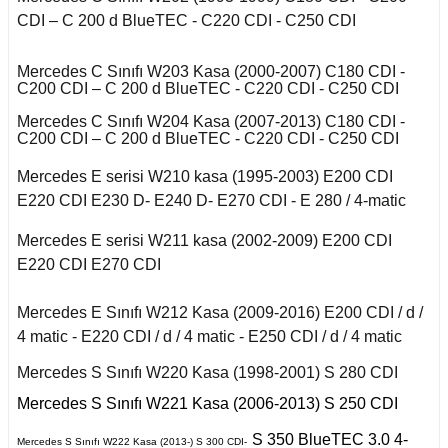
r 2020
Puma 2020-2022
Touareg 2011-
X6 Seri F16 2014
CDI – C 200 d BlueTEC - C220 CDI - C250 CDI
I
i W140 (1992-1998)
 C
Rcz 2010-2015
uran
Mercedes C Sınıfı W203 Kasa (2000-2007) C180 CDI -
C200 CDI – C 200 d BlueTEC - C220 CDI - C250 CDI
I
fira A
2019-2020
si W220 (1998-2005)
Mercedes C Sınıfı W204 Kasa (2007-2013) C180 CDI -
C200 CDI – C 200 d BlueTEC - C220 CDI - C250 CDI
a
fira B
II
Mercedes E serisi W210 kasa (1995-2003) E200 CDI
i W221 (2006-2013)
E220 CDI E230 D- E240 D- E270 CDI - E 280 / 4-matic
afira C
 2006-2008
S Serisi W222 (2013-
Mercedes E serisi W211 kasa (2002-2009) E200 CDI
2021)
E220 CDI E270 CDI
o
 Joy 2013-
orfour (2004-2017)
Mercedes E Sınıfı W212 Kasa (2009-2016) E200 CDI / d /
ysse
4 matic - E220 CDI / d / 4 matic - E250 CDI / d / 4 matic
 Thalia 2009-2012
ortwo (1999-2018)
Mercedes S Sınıfı W220 Kasa (1998-2001) S 280 CDI
Mercedes S Sınıfı W221 Kasa (2006-2013) S 250 CDI
Roadster
S 350 BlueTEC 3.0 4-
Mercedes S Sınıfı W222 Kasa (2013-) S 300 CDI-