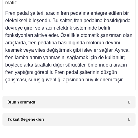
matic
asa (1976-1984)
Fren pedal şalteri, aracın fren pedalına entegre edilen bir
elektriksel bileşendir. Bu şalter, fren pedalına basıldığında
devreye girer ve aracın elektrik sisteminde belirli
asa (1984-1993)
fonksiyonları aktive eder. Özellikle otomatik şanzıman olan
araçlarda, fren pedalına basıldığında motorun devrini
kesmek veya vites değiştirmek gibi işlevler sağlar. Ayrıca,
sa E Seri (1993-1995)
fren lambalarının yanmasını sağlamak için de kullanılır;
böylece arka taraftaki diğer sürücüler, önlerindeki aracın
asa (1979-1991)
fren yaptığını görebilir. Fren pedal şalterinin düzgün
çalışması, sürüş güvenliği açısından büyük önem taşır.
asa (1982-1993)
Ürün Yorumları
i W470 (2017-)
Taksit Seçenekleri
Bu ürüne ilk yorumu siz yapın!