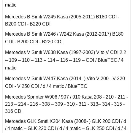
matic
an 2015-
er W906 (2006-2018)
Mercedes B Sınıfı W245 Kasa (2005-2011) B180 CDI -
B200 CDI - B220 CDI
 1993-1997
W414 (2002-2005)
Mercedes B Sınıfı W246 / W242 Kasa (2012-2017) B180
CDI - B200 CDI - B220 CDI
risi W447 (2014-)
Mercedes V Sınıfı W638 Kasa (1997-2003) Vito V CDI 2.2
– 109 – 110 – 113 – 114 – 116 – 119 – CDI / BlueTEC / 4
matic
risi W638 (1996-2003)
Mercedes V Sınıfı W447 Kasa (2014- ) Vito V 200 - V 220
CDI - V 250 CDI / d / 4 matic / BlueTEC
risi W639 (2004-2014)
Mercedes Sprinter W906 / 907 / 910 Kasa 208 - 210 - 211 -
213 – 214 - 216 - 308 – 309 - 310 - 311 - 313– 314 - 315 -
asa (1968-1974)
316 CDI
Mercedes GLK Sınıfı X204 Kasa (2008- ) GLK 200 CDI / d
asa (1972-1980)
/ 4 matic – GLK 220 CDI / d / 4 matic – GLK 250 CDI / d / 4