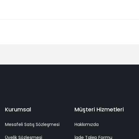
Bu ürüne ilk yorumu siz yapın!
Yorum Yaz
deme
Kaliteli Hizmet
Mutlu Müşteri
Surpriz Hediyeler
Kurumsal
Müşteri Hizmetleri
Mesafeli Satış Sözleşmesi
Hakkımızda
Üyelik Sözleşmesi
İade Talep Formu