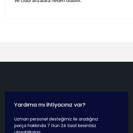
ve ciddi arızalara neden olabilir.
Hızlı Teslimat
Güvenli Ö
Yardıma mı ihtiyacınız var?
Uzman personel desteğimiz ile aradığınız
parça hakkında 7 Gün 24 Saat kesintisiz
ulaşabilirsiniz.