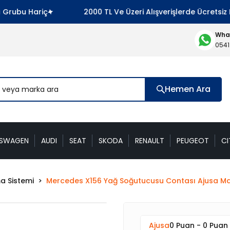
u Hariç
2000 TL Ve Üzeri Alışverişlerde Ücretsiz Kar
What
0541
Hemen Ara
KSWAGEN
AUDI
SEAT
SKODA
RENAULT
PEUGEOT
CI
a Sistemi
Mercedes X156 Yağ Soğutucusu Contası Ajusa M
Ajusa
0 Puan - 0 Puan