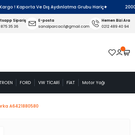
go ! Kaporta Ve Dış Aydınlatma Grubu Hariç
2000 TL Ve
sapp Sipariş
E-posta
Hemen Bizi Ara
 875 35 36
sanalparcaci1@gmail.com
0212 489 40 94
TROEN
FORD
VW TİCARİ
FİAT
Motor Yağı
arka A6421880580