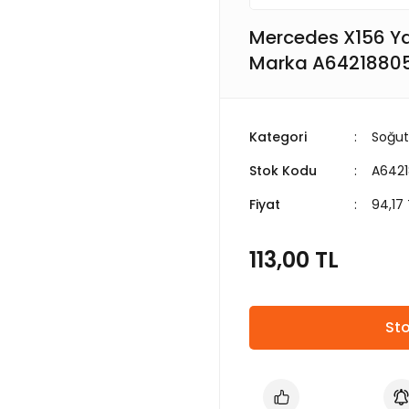
Mercedes X156 Y
Marka A6421880
Kategori
Soğut
Stok Kodu
A6421
Fiyat
94,17
113,00 TL
Sto