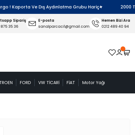
! Kaporta Ve Dış Aydınlatma Grubu Hariç
2000 TL Ve Ü
sapp Sipariş
E-posta
Hemen Bizi Ara
 875 35 36
sanalparcaci1@gmail.com
0212 489 40 94
TROEN
FORD
VW TİCARİ
FİAT
Motor Yağı