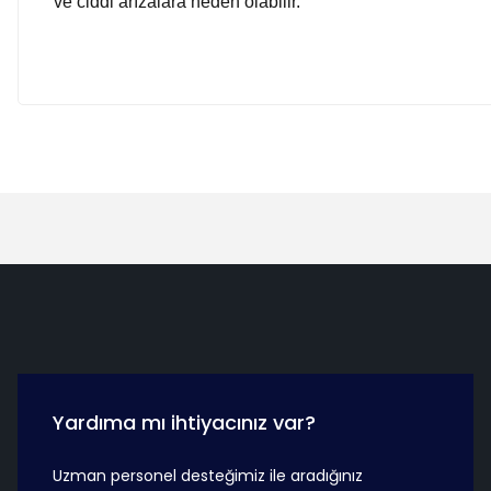
ve ciddi arızalara neden olabilir.
Hızlı Teslimat
Güvenli Ö
Yardıma mı ihtiyacınız var?
Uzman personel desteğimiz ile aradığınız