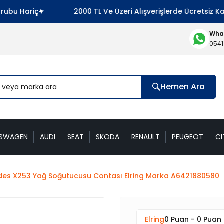
Hariç
2000 TL Ve Üzeri Alışverişlerde Ücretsiz Kargo 
What
0541
Hemen Ara
KSWAGEN
AUDI
SEAT
SKODA
RENAULT
PEUGEOT
CI
es X253 Yağ Soğutucusu Contası Elring Marka A6421880580
Elring
0 Puan - 0 Puan