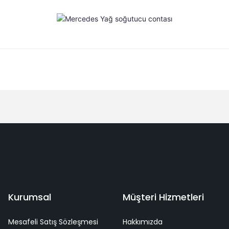
Bu ürüne ilk yorumu siz yapın!
Yorum Yaz
deme
Kaliteli Hizmet
Mutlu Müşteri
Surpriz Hediyeler
Kurumsal
Müşteri Hizmetleri
Mesafeli Satış Sözleşmesi
Hakkımızda