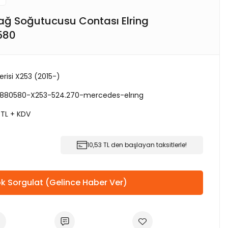
ğ Soğutucusu Contası Elring
580
erisi X253 (2015-)
880580-X253-524.270-mercedes-elrıng
 TL + KDV
10,53 TL den başlayan taksitlerle!
k Sorgulat (Gelince Haber Ver)