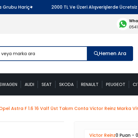
ubu Hariç
2000 TL Ve Üzeri Alışverişlerde Ücretsiz Ka
What
0541
Hemen Ara
KSWAGEN
AUDI
SEAT
SKODA
RENAULT
PEUGEOT
CI
Opel Astra F 1.6 16 Valf Üst Takım Conta Victor Reinz Marka V
Victor Reinz
0 Puan - 