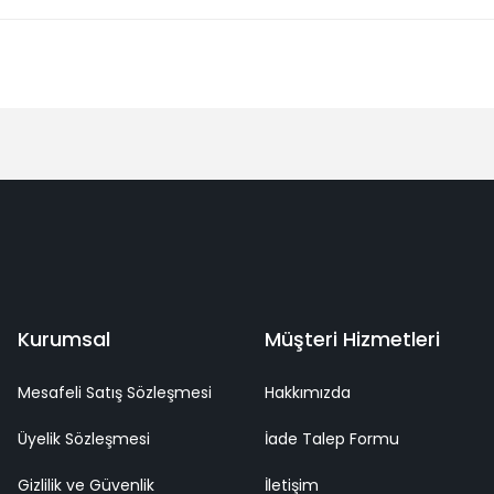
Bu ürüne ilk yorumu siz yapın!
Yorum Yaz
deme
Kaliteli Hizmet
Mutlu Müşteri
Surpriz Hediyeler
Kurumsal
Müşteri Hizmetleri
Mesafeli Satış Sözleşmesi
Hakkımızda
Üyelik Sözleşmesi
İade Talep Formu
Gizlilik ve Güvenlik
İletişim