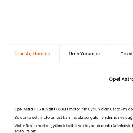
Ürün Açıklaması
Ürün Yorumları
Taksi
Opel Astr
Opel Astra F 1.6 16 valf (X16XEL) motor için uygun olan üst takım 
Bu conta seti, motorun üst kısmındaki parçaları sızdırmaz ve sağl
Victor Reinz markası, yüksek kaliteli ve dayanıklı conta ürünleriyle
edebilirsiniz.