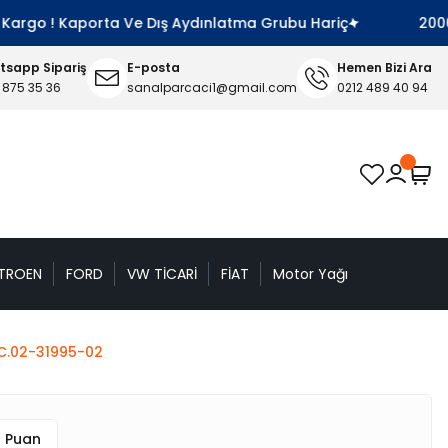
rgo ! Kaporta Ve Dış Aydınlatma Grubu Hariç
2000 TL 
sapp Sipariş
E-posta
Hemen Bizi Ara
 875 35 36
sanalparcaci1@gmail.com
0212 489 40 94
TROEN
FORD
VW TİCARİ
FİAT
Motor Yağı
İC.02-31995-02
0 Puan