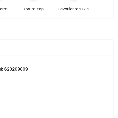
larmı
Yorum Yap
 Luk 620209809