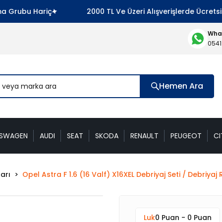
rubu Hariç
2000 TL Ve Üzeri Alışverişlerde Ücretsiz K
What
0541
Hemen Ara
KSWAGEN
AUDI
SEAT
SKODA
RENAULT
PEUGEOT
CI
arı
Opel Astra F 1.6 (16 Valf) X16XEL Debriyaj Seti / Debriy
Luk
0 Puan - 0 Puan