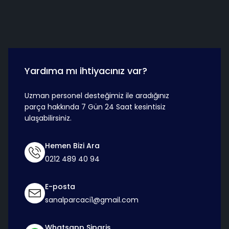
Hızlı Teslimat
Güvenli Ö
Yardıma mı ihtiyacınız var?
Uzman personel desteğimiz ile aradığınız
parça hakkında 7 Gün 24 Saat kesintisiz
ulaşabilirsiniz.
Hemen Bizi Ara
0212 489 40 94
E-posta
sanalparcaci1@gmail.com
Whatsapp Sipariş