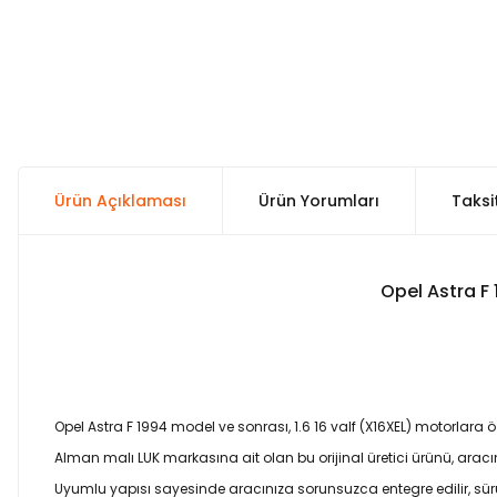
Ürün Açıklaması
Ürün Yorumları
Taksi
Opel Astra F 
Opel Astra F 1994 model ve sonrası, 1.6 16 valf (X16XEL) motorlara öze
Alman malı LUK markasına ait olan bu orijinal üretici ürünü, aracını
Uyumlu yapısı sayesinde aracınıza sorunsuzca entegre edilir, sür