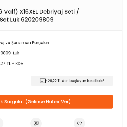
16 Valf) X16XEL Debriyaj Seti /
 Set Luk 620209809
yaj ve Şanzıman Parçaları
09809-Luk
,27 TL + KDV
426,22 TL den başlayan taksitlerle!
k Sorgulat (Gelince Haber Ver)