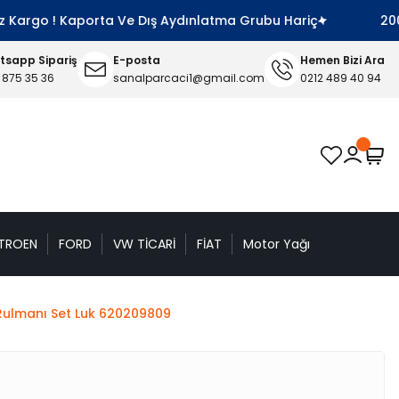
argo ! Kaporta Ve Dış Aydınlatma Grubu Hariç
2000 TL
sapp Sipariş
E-posta
Hemen Bizi Ara
 875 35 36
sanalparcaci1@gmail.com
0212 489 40 94
TROEN
FORD
VW TİCARİ
FİAT
Motor Yağı
aj Rulmanı Set Luk 620209809