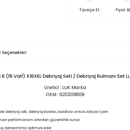
Tavsiye Et
Fiyat A
t Seçenekleri
1.6 (16 Valf) X16XEL Debriyaj Seti / Debriyaj Rulmanı Set
Üretici : LUK Marka
OEM : 620209809
l debriyaj seti; debriyaj baskısı, balatası ve kuru bilyası içerir.
zın performansını artırırken güvenilirlik sunar.
üş deneyiminizi optimize eder.